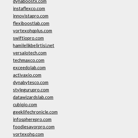
dynaboostx.com
instaflexco.com
innovistapro.com
flexiboostlab.com
vortexohqplus.com
swiftiopro.com
hamilelikbelirtisi.net
versalotech.com
techmaxco.com
exceedolab.com
activaxio.com
dynabytesco.com
stylegurupro.com
datawizardslab.com
cubiqio.com
geeklifechronicle.com
infospherepro.com
foodiesavorpro.com
vortexohq.com