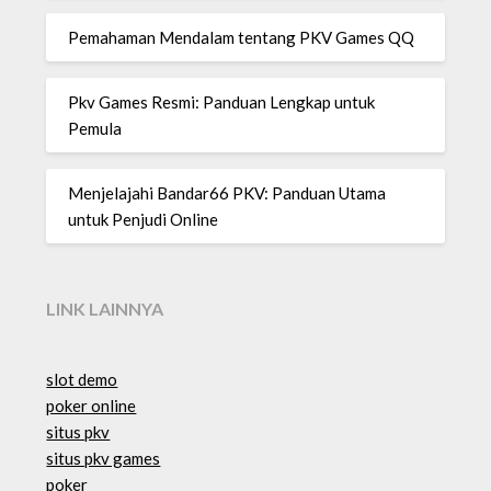
Pemahaman Mendalam tentang PKV Games QQ
Pkv Games Resmi: Panduan Lengkap untuk
Pemula
Menjelajahi Bandar66 PKV: Panduan Utama
untuk Penjudi Online
LINK LAINNYA
slot demo
poker online
situs pkv
situs pkv games
poker