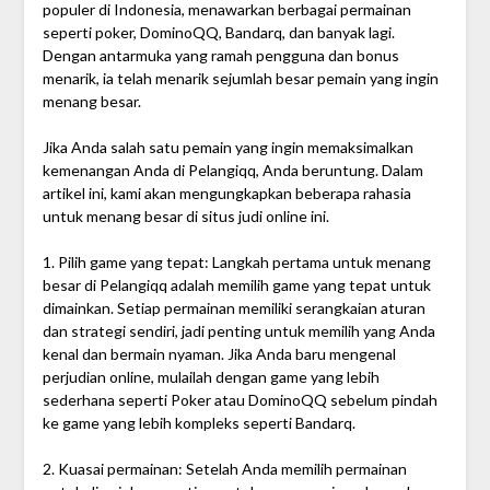
populer di Indonesia, menawarkan berbagai permainan
seperti poker, DominoQQ, Bandarq, dan banyak lagi.
Dengan antarmuka yang ramah pengguna dan bonus
menarik, ia telah menarik sejumlah besar pemain yang ingin
menang besar.
Jika Anda salah satu pemain yang ingin memaksimalkan
kemenangan Anda di Pelangiqq, Anda beruntung. Dalam
artikel ini, kami akan mengungkapkan beberapa rahasia
untuk menang besar di situs judi online ini.
1. Pilih game yang tepat: Langkah pertama untuk menang
besar di Pelangiqq adalah memilih game yang tepat untuk
dimainkan. Setiap permainan memiliki serangkaian aturan
dan strategi sendiri, jadi penting untuk memilih yang Anda
kenal dan bermain nyaman. Jika Anda baru mengenal
perjudian online, mulailah dengan game yang lebih
sederhana seperti Poker atau DominoQQ sebelum pindah
ke game yang lebih kompleks seperti Bandarq.
2. Kuasai permainan: Setelah Anda memilih permainan