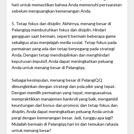
hati untuk memastikan bahwa Anda memenuhi persyaratan
sebelum menguangkan kemenangan Anda.
5. Tetap fokus dan disiplin: Akhirnya, menang besar di
Pelangiqq membutuhkan fokus dan disiplin. Hindari
gangguan saat bermain, seperti bermain beberapa game
sekaligus atau menjelajah media sosial. Tetap fokus pada
permainan yang ada dan tetap berpegang pada strategi
Anda. Dengan tetap mendisiplinkan dan menghindari
keputusan impulsif, Anda dapat meningkatkan peluang
Anda untuk menang besar di Pelangiqq.
Sebagai kesimpulan, menang besar di PelangiQQ
dimungkinkan dengan strategi dan pola pikir yang tepat.
Dengan memilih permainan yang tepat, menguasainya,
mempraktikkan manajemen bankroll yang baik, mengambil
keuntungan dari bonus dan promosi, dan tetap fokus dan
disiplin, Anda dapat meningkatkan peluang Anda untuk
pergi dengan kemenangan besar. Jadi, tunggu apa lagi?
Mulailah bermain di Pelangiqq hari ini dan temukan rahasia
untuk menang besar!