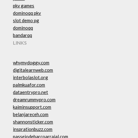
pkv games
dominoqq pkv
slot demo pg
dominoqq
bandarqq
LINKS
whymydoggy.com
digitalearnweb.com
interbolaslot.org
palmkuafor.com
dataentrypro.net
dreamrummypro.com
kaiminsupport.com
belanjareceh.com
shannonsticker.com
insprationbuzz.com
passeiodebarcoarraial.com