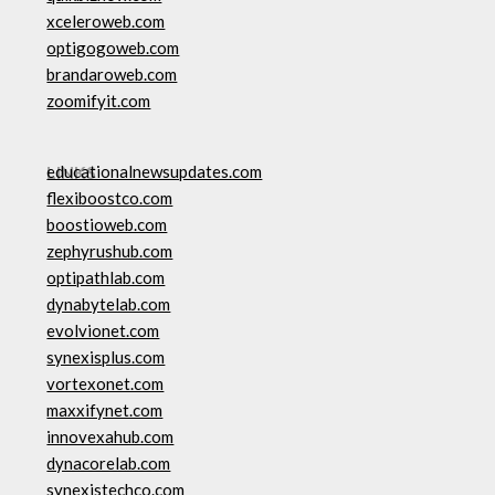
xceleroweb.com
optigogoweb.com
brandaroweb.com
zoomifyit.com
LINKS
educationalnewsupdates.com
flexiboostco.com
boostioweb.com
zephyrushub.com
optipathlab.com
dynabytelab.com
evolvionet.com
synexisplus.com
vortexonet.com
maxxifynet.com
innovexahub.com
dynacorelab.com
synexistechco.com