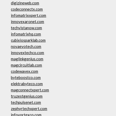
digizineweb.com
codeconnectx.com
infomatrixxpert.com
innovexaronet.com
techvistanow.com
infomatrixhq.com
cubixiosparklab.com
novaevotech.com
innovextechco.com
maglinkgenius.com
magcircuitlab.com
codewavex.com
byteboostco.com
elektrabyteco.com
magconnectxpert.com
truzestgenius.com
techpulsenet.com
zephyrtechxpert.com
infovortexco.com