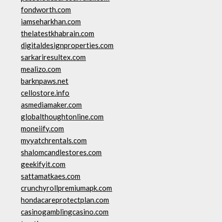
fondworth.com
iamseharkhan.com
thelatestkhabrain.com
digitaldesignproperties.com
sarkariresultex.com
mealizo.com
barknpaws.net
cellostore.info
asmediamaker.com
globalthoughtonline.com
moneiify.com
myyatchrentals.com
shalomcandlestores.com
geekifyit.com
sattamatkaes.com
crunchyrollpremiumapk.com
hondacareprotectplan.com
casinogamblingcasino.com