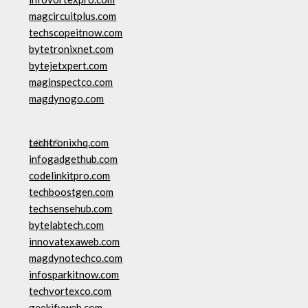
magcircuitplus.com
techscopeitnow.com
bytetronixnet.com
bytejetxpert.com
maginspectco.com
magdynogo.com
LINKS
techtronixhq.com
infogadgethub.com
codelinkitpro.com
techboostgen.com
techsensehub.com
bytelabtech.com
innovatexaweb.com
magdynotechco.com
infosparkitnow.com
techvortexco.com
geekifyweb.com