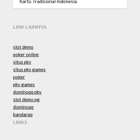
Kartu Tradisional Indonesia
LINK LAINNYA
slot demo
poker online
situs pkv
situs pkv games
poker
pkv games
dominoqq pkv
slot demo pg
dominoqq
bandarqq
LINKS