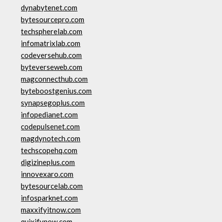
dynabytenet.com
bytesourcepro.com
techspherelab.com
infomatrixlab.com
codeversehub.com
byteverseweb.com
magconnecthub.com
byteboostgenius.com
synapsegoplus.com
infopedianet.com
codepulsenet.com
magdynotech.com
techscopehq.com
digizineplus.com
innovexaro.com
bytesourcelab.com
infosparknet.com
maxxifyitnow.com
quixifynow.com