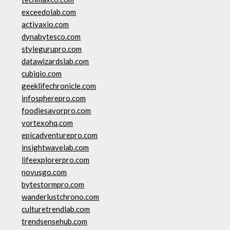
exceedolab.com
activaxio.com
dynabytesco.com
stylegurupro.com
datawizardslab.com
cubiqio.com
geeklifechronicle.com
infospherepro.com
foodiesavorpro.com
vortexohq.com
epicadventurepro.com
insightwavelab.com
lifeexplorerpro.com
novusgo.com
bytestormpro.com
wanderlustchrono.com
culturetrendlab.com
trendsensehub.com