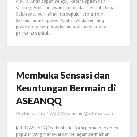
dipilih, Anda dapat menguji keterampilan dan
strategi Anda melawan pemain dari seluruh dunia.
Salah satu permainan terpopuler di platform
Senjaqq adalah poker. Apakah Anda seorang
profesional berpengalaman atau pemula, ada
permainan untuk…
Membuka Sensasi dan
Keuntungan Bermain di
ASEANQQ
Posted on
July 19, 2026
by
admin@btfutsal.com
[ad_1] ASEANQQ adalah platform permainan online
populer yang menawarkan beragam permainan