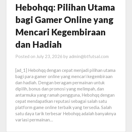
Hebohqq: Pilihan Utama
bagi Gamer Online yang
Mencari Kegembiraan
dan Hadiah
Posted on
July 23, 2026
by
admin@btfutsal.com
[ad_1] Hebohqq dengan cepat menjadi pilihan utama
bagi para gamer online yang mencari kegembiraan
dan hadiah. Dengan beragam permainan untuk
dipilih, bonus dan promosi yang melimpah, dan
antarmuka yang ramah pengguna, Hebohqq dengan
cepat mendapatkan reputasi sebagai salah satu
platform game online terbaik yang tersedia. Salah
satu daya tarik terbesar Hebohqq adalah banyaknya
variasi permainan…