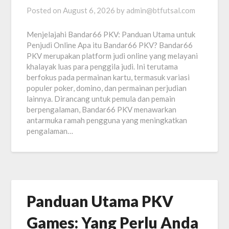
Posted on
August 6, 2026
by
admin@btfutsal.com
Menjelajahi Bandar66 PKV: Panduan Utama untuk
Penjudi Online Apa itu Bandar66 PKV? Bandar66
PKV merupakan platform judi online yang melayani
khalayak luas para penggila judi. Ini terutama
berfokus pada permainan kartu, termasuk variasi
populer poker, domino, dan permainan perjudian
lainnya. Dirancang untuk pemula dan pemain
berpengalaman, Bandar66 PKV menawarkan
antarmuka ramah pengguna yang meningkatkan
pengalaman…
Panduan Utama PKV
Games: Yang Perlu Anda