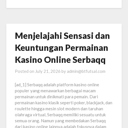
Menjelajahi Sensasi dan
Keuntungan Permainan
Kasino Online Serbaqq
Posted on
July 21, 2026
by
admin@btfutsal.com
[ad_1] Serbaqq adalah platform kasino online
populer yang menawarkan berbagai macam
permainan untuk dinikmati para pemain. Dari
permainan kasino klasik seperti poker, blackjack, dan
roulette hingga mesin slot modern dan taruhan
olahraga virtual, Serbaqq memiliki sesuatu untuk
semua orang. Namun yang membedakan Serbaqq
dari kasino online lainnya adalah fokusnya dalam