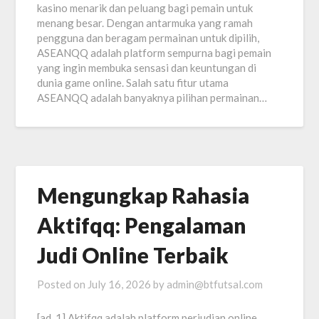
kasino menarik dan peluang bagi pemain untuk
menang besar. Dengan antarmuka yang ramah
pengguna dan beragam permainan untuk dipilih,
ASEANQQ adalah platform sempurna bagi pemain
yang ingin membuka sensasi dan keuntungan di
dunia game online. Salah satu fitur utama
ASEANQQ adalah banyaknya pilihan permainan…
Mengungkap Rahasia
Aktifqq: Pengalaman
Judi Online Terbaik
Posted on
July 16, 2026
by
admin@btfutsal.com
[ad_1] Aktifqq adalah platform perjudian online