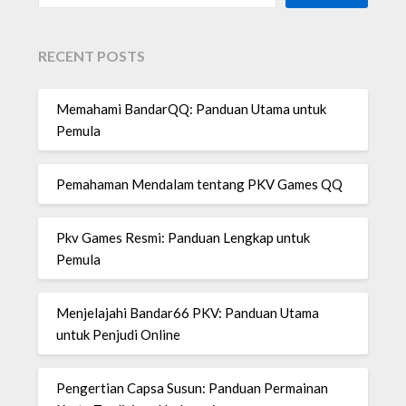
RECENT POSTS
Memahami BandarQQ: Panduan Utama untuk
Pemula
Pemahaman Mendalam tentang PKV Games QQ
Pkv Games Resmi: Panduan Lengkap untuk
Pemula
Menjelajahi Bandar66 PKV: Panduan Utama
untuk Penjudi Online
Pengertian Capsa Susun: Panduan Permainan