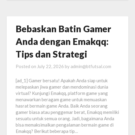
Bebaskan Batin Gamer
Anda dengan Emakqq:
Tips dan Strategi
Posted on
July 22, 2026
by
admin@btfutsal.com
[ad_1] Gamer bersatu! Apakah Anda siap untuk
melepaskan jiwa gamer dan mendominasi dunia
virtual? Kunjungi Emakqq, platform game yang
menawarkan beragam game untuk memuaskan
hasrat bermain game Anda. Baik Anda seorang
gamer biasa atau penggemar berat, Emakqq memiliki
sesuatu untuk semua orang. Jadi, bagaimana Anda
bisa memaksimalkan pengalaman bermain game di
Emakqq? Berikut beberapa tip…