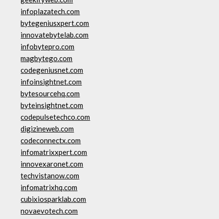
infoplazatech.com
bytegeniusxpert.com
innovatebytelab.com
infobytepro.com
magbytego.com
codegeniusnet.com
infoinsightnet.com
bytesourcehq.com
byteinsightnet.com
codepulsetechco.com
digizineweb.com
codeconnectx.com
infomatrixxpert.com
innovexaronet.com
techvistanow.com
infomatrixhq.com
cubixiosparklab.com
novaevotech.com