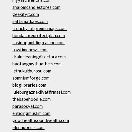
myyatchrentals.com
shalomcandlestores.com
geekifyit.com
sattamatkaes.com
crunchyrollpremiumapk.com
hondacareprotectplan.com
casinogamblingcasino.com
towtimenews.com
draincleaningdirectory.com
baotangmythuathcm.com
jethukukburosu.com
somniumforge.com
bloglibraries.com
luleburgaznakliyatfirmasi.com
thebapehoodie.com
parasosyal.com
enticingmuslim.com
goodhealthsoundwealth.com
elenapoems.com