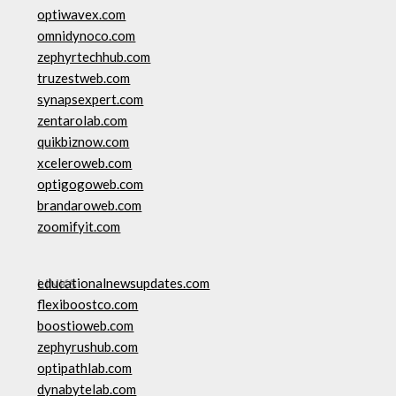
optiwavex.com
omnidynoco.com
zephyrtechhub.com
truzestweb.com
synapsexpert.com
zentarolab.com
quikbiznow.com
xceleroweb.com
optigogoweb.com
brandaroweb.com
zoomifyit.com
LINKS
educationalnewsupdates.com
flexiboostco.com
boostioweb.com
zephyrushub.com
optipathlab.com
dynabytelab.com