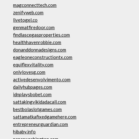
magconnecttech.com
zenifyweb.com
livetogel.co
genmatfiredoor.com
findlascegasproperties.com
healthhavenrobbie.com
donanddonnadesigns.com
eagleoneconstructiontx.com
equiflexvitality.com
onlylovesg.com
activedesenvolvimento.com
dailyhubpages.com
idnplaysbobet.com
sattakingvikidadacall.com
bestbolaslotgames.com
sattamatkafixedgamehere.com
entrepreneurguardian.com
hibaby.info