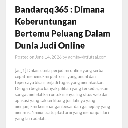
Bandarqq365 : Dimana
Keberuntungan
Bertemu Peluang Dalam
Dunia Judi Online
Posted on
June 14, 2026
by
admin@btfutsal.com
[ad_1] Dalam dunia perjudian online yang serba
cepat, menemukan platform yang andal dan
tepercaya bisa menjadi tugas yang menakutkan.
Dengan begitu banyak pilihan yang tersedia, akan
sangat melelahkan untuk menyaring situs web dan
aplikasi yang tak terhitung jumlahnya yang
menjanjikan kemenangan besar dan gameplay yang
menarik. Namun, satu platform yang menonjol dari
yang lain adalah…