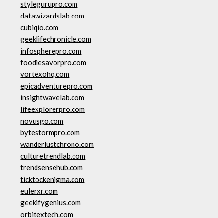
stylegurupro.com
datawizardslab.com
cubiqio.com
geeklifechronicle.com
infospherepro.com
foodiesavorpro.com
vortexohq.com
epicadventurepro.com
insightwavelab.com
lifeexplorerpro.com
novusgo.com
bytestormpro.com
wanderlustchrono.com
culturetrendlab.com
trendsensehub.com
ticktockenigma.com
eulerxr.com
geekifygenius.com
orbitextech.com