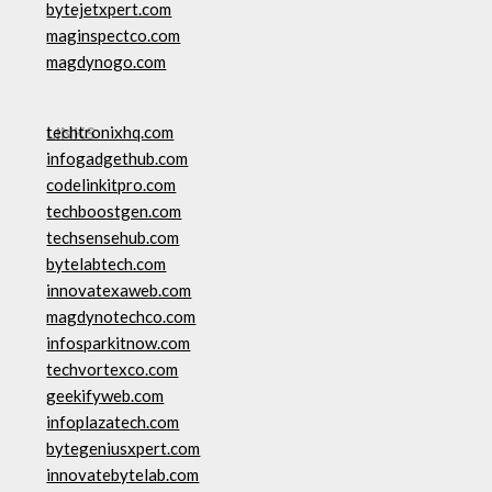
bytejetxpert.com
maginspectco.com
magdynogo.com
LINKS
techtronixhq.com
infogadgethub.com
codelinkitpro.com
techboostgen.com
techsensehub.com
bytelabtech.com
innovatexaweb.com
magdynotechco.com
infosparkitnow.com
techvortexco.com
geekifyweb.com
infoplazatech.com
bytegeniusxpert.com
innovatebytelab.com