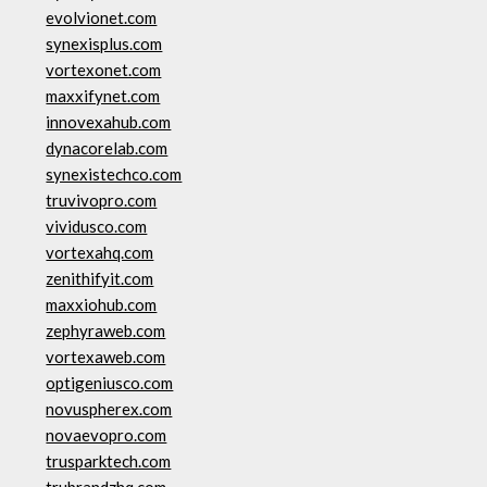
evolvionet.com
synexisplus.com
vortexonet.com
maxxifynet.com
innovexahub.com
dynacorelab.com
synexistechco.com
truvivopro.com
vividusco.com
vortexahq.com
zenithifyit.com
maxxiohub.com
zephyraweb.com
vortexaweb.com
optigeniusco.com
novuspherex.com
novaevopro.com
trusparktech.com