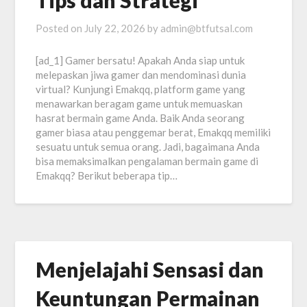
Tips dan Strategi
Posted on
July 22, 2026
by
admin@btfutsal.com
[ad_1] Gamer bersatu! Apakah Anda siap untuk
melepaskan jiwa gamer dan mendominasi dunia
virtual? Kunjungi Emakqq, platform game yang
menawarkan beragam game untuk memuaskan
hasrat bermain game Anda. Baik Anda seorang
gamer biasa atau penggemar berat, Emakqq memiliki
sesuatu untuk semua orang. Jadi, bagaimana Anda
bisa memaksimalkan pengalaman bermain game di
Emakqq? Berikut beberapa tip…
Menjelajahi Sensasi dan
Keuntungan Permainan