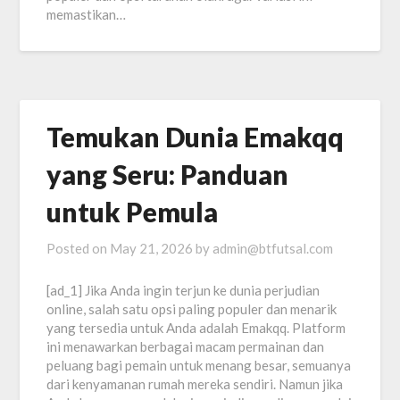
memastikan…
Temukan Dunia Emakqq
yang Seru: Panduan
untuk Pemula
Posted on
May 21, 2026
by
admin@btfutsal.com
[ad_1] Jika Anda ingin terjun ke dunia perjudian
online, salah satu opsi paling populer dan menarik
yang tersedia untuk Anda adalah Emakqq. Platform
ini menawarkan berbagai macam permainan dan
peluang bagi pemain untuk menang besar, semuanya
dari kenyamanan rumah mereka sendiri. Namun jika