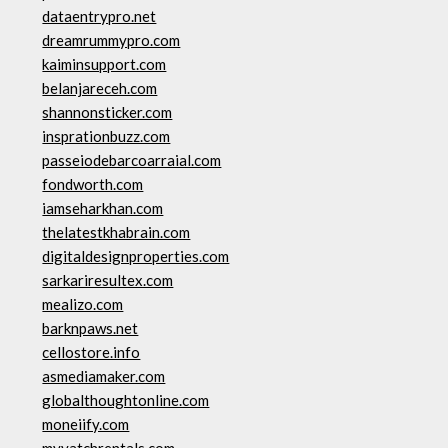
dataentrypro.net
dreamrummypro.com
kaiminsupport.com
belanjareceh.com
shannonsticker.com
insprationbuzz.com
passeiodebarcoarraial.com
fondworth.com
iamseharkhan.com
thelatestkhabrain.com
digitaldesignproperties.com
sarkariresultex.com
mealizo.com
barknpaws.net
cellostore.info
asmediamaker.com
globalthoughtonline.com
moneiify.com