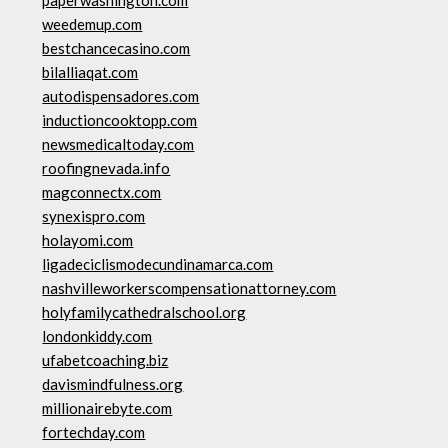
paperwashington.com
weedemup.com
bestchancecasino.com
bilalliaqat.com
autodispensadores.com
inductioncooktopp.com
newsmedicaltoday.com
roofingnevada.info
magconnectx.com
synexispro.com
holayomi.com
ligadeciclismodecundinamarca.com
nashvilleworkerscompensationattorney.com
holyfamilycathedralschool.org
londonkiddy.com
ufabetcoaching.biz
davismindfulness.org
millionairebyte.com
fortechday.com