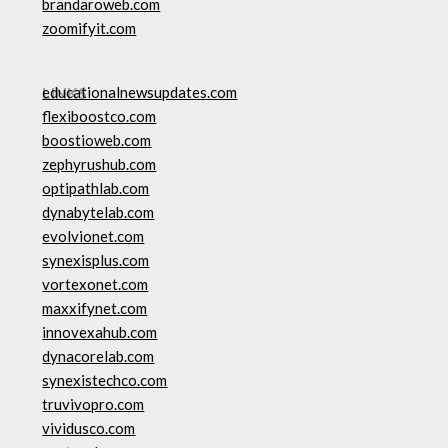
brandaroweb.com
zoomifyit.com
LINKS
educationalnewsupdates.com
flexiboostco.com
boostioweb.com
zephyrushub.com
optipathlab.com
dynabytelab.com
evolvionet.com
synexisplus.com
vortexonet.com
maxxifynet.com
innovexahub.com
dynacorelab.com
synexistechco.com
truvivopro.com
vividusco.com