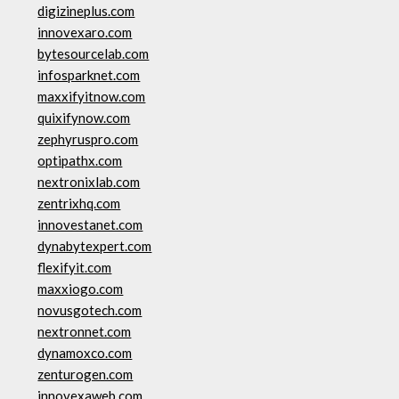
digizineplus.com
innovexaro.com
bytesourcelab.com
infosparknet.com
maxxifyitnow.com
quixifynow.com
zephyruspro.com
optipathx.com
nextronixlab.com
zentrixhq.com
innovestanet.com
dynabytexpert.com
flexifyit.com
maxxiogo.com
novusgotech.com
nextronnet.com
dynamoxco.com
zenturogen.com
innovexaweb.com