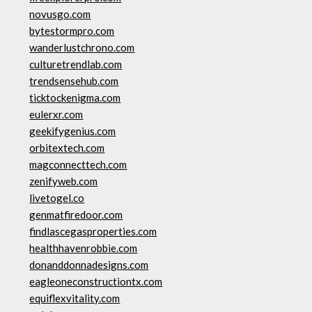
novusgo.com
bytestormpro.com
wanderlustchrono.com
culturetrendlab.com
trendsensehub.com
ticktockenigma.com
eulerxr.com
geekifygenius.com
orbitextech.com
magconnecttech.com
zenifyweb.com
livetogel.co
genmatfiredoor.com
findlascegasproperties.com
healthhavenrobbie.com
donanddonnadesigns.com
eagleoneconstructiontx.com
equiflexvitality.com