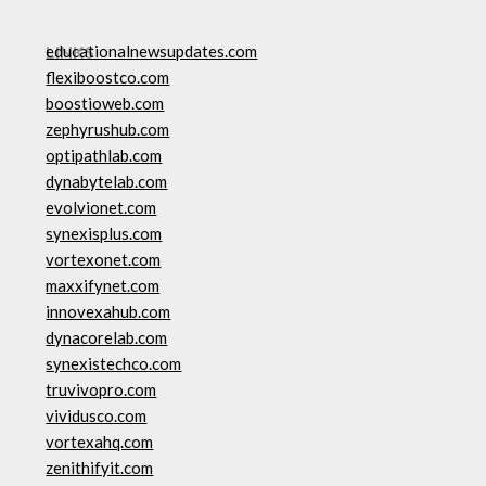
LINKS
educationalnewsupdates.com
flexiboostco.com
boostioweb.com
zephyrushub.com
optipathlab.com
dynabytelab.com
evolvionet.com
synexisplus.com
vortexonet.com
maxxifynet.com
innovexahub.com
dynacorelab.com
synexistechco.com
truvivopro.com
vividusco.com
vortexahq.com
zenithifyit.com