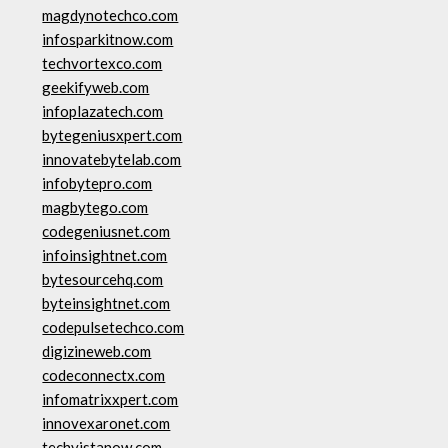
magdynotechco.com
infosparkitnow.com
techvortexco.com
geekifyweb.com
infoplazatech.com
bytegeniusxpert.com
innovatebytelab.com
infobytepro.com
magbytego.com
codegeniusnet.com
infoinsightnet.com
bytesourcehq.com
byteinsightnet.com
codepulsetechco.com
digizineweb.com
codeconnectx.com
infomatrixxpert.com
innovexaronet.com
techvistanow.com