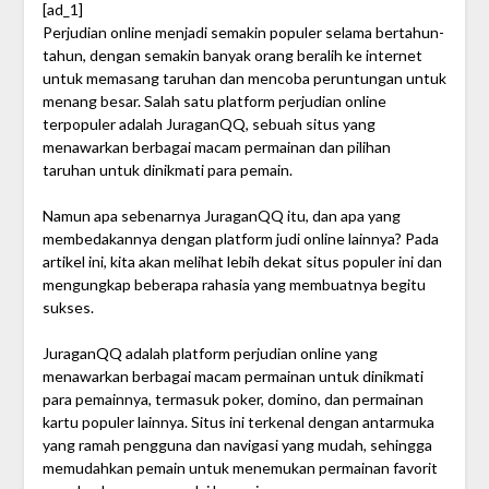
[ad_1]
Perjudian online menjadi semakin populer selama bertahun-
tahun, dengan semakin banyak orang beralih ke internet
untuk memasang taruhan dan mencoba peruntungan untuk
menang besar. Salah satu platform perjudian online
terpopuler adalah JuraganQQ, sebuah situs yang
menawarkan berbagai macam permainan dan pilihan
taruhan untuk dinikmati para pemain.
Namun apa sebenarnya JuraganQQ itu, dan apa yang
membedakannya dengan platform judi online lainnya? Pada
artikel ini, kita akan melihat lebih dekat situs populer ini dan
mengungkap beberapa rahasia yang membuatnya begitu
sukses.
JuraganQQ adalah platform perjudian online yang
menawarkan berbagai macam permainan untuk dinikmati
para pemainnya, termasuk poker, domino, dan permainan
kartu populer lainnya. Situs ini terkenal dengan antarmuka
yang ramah pengguna dan navigasi yang mudah, sehingga
memudahkan pemain untuk menemukan permainan favorit