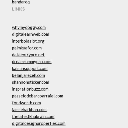
bandarqq
LINKS
whymydoggy.com
digitalearnweb.com
interbolaslot.org
palmkuafor.com
dataentrypro.net
dreamrummypro.com
kaiminsupport.com
belanjareceh.com
shannonsticker.com
insprationbuzz.com
passeiodebarcoarraial.com
fondworth.com
iamseharkhan.com
thelatestkhabrain.com
digitaldesignproperties.com