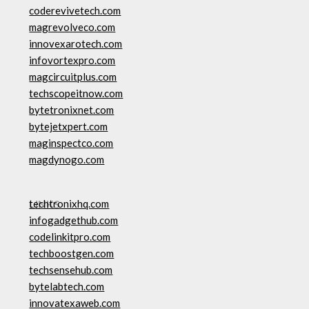
coderevivetech.com
magrevolveco.com
innovexarotech.com
infovortexpro.com
magcircuitplus.com
techscopeitnow.com
bytetronixnet.com
bytejetxpert.com
maginspectco.com
magdynogo.com
LINKS
techtronixhq.com
infogadgethub.com
codelinkitpro.com
techboostgen.com
techsensehub.com
bytelabtech.com
innovatexaweb.com