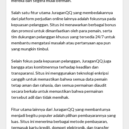
mereka dan segera mulai bermain.
Salah satu fitur utama JuraganQQ yang membedakannya
dari platform perjudian online lainnya adalah fokusnya pada
kepuasan pelanggan. Situs ini menawarkan berbagai bonus
dan promosi untuk dimanfaatkan oleh para pemain, serta
tim dukungan pelanggan khusus yang tersedia 24/7 untuk
membantu mengatasi masalah atau pertanyaan apa pun
yang mungkin timbul.
Selain fokus pada kepuasan pelanggan, JuraganQQ juga
bangga atas komitmennya terhadap keadilan dan
transparansi. Situs ini menggunakan teknologi enkripsi
canggih untuk memastikan bahwa semua data pemain
tetap aman dan rahasia, dan semua permainan diaudit
secara berkala untuk memastikan bahwa permainan
tersebut adil dan tidak memihak.
Fitur utama lainnya dari JuraganQQ yang membantunya
menjadi begitu populer adalah pilihan pembayarannya yang
luas. Situs ini menerima berbagai metode pembayaran,
termasuk kartu kredit, dompet elektronik, dan transfer