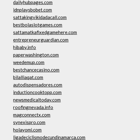
dailyhubpages.com
idnplaysbobet.com
sattakingvikidadacall.com
bestbolaslotgames.com
sattamatkafixedgamehere.com
entrepreneurguardian.com
hibaby.info
paperwashington.com
weedemup.com
bestchancecasino.com
bilalliaqat.com
autodispensadores.com
inductioncooktopp.com
newsmedicaltoday.com
roofingnevada.info
magconnectx.com
synexispro.com
holayomi.com
ligadeciclismodecundinamarca.com