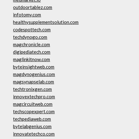
outdoortablez.com
infotomy.com
healthysupplementsolution.com
codespottech.com
techdynogo.com
magchronicle.com
digipediatech.com
maglinkitnow.com
byteinsightweb.com
magdynogenius.com
magsynapselab.com
techtronixgen.com
innovextechpro.com
magcircuitweb.com
techscopexpert.com
techpediaweb.com
bytelabgenius.com
innovatetechco.com