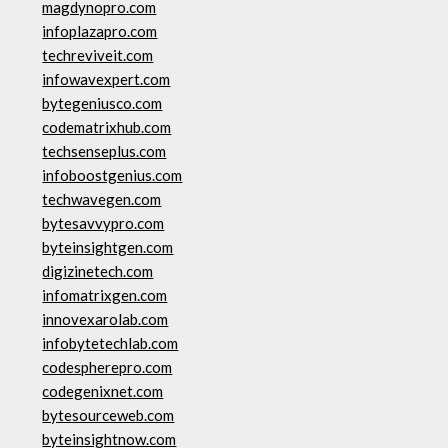
magdynopro.com
infoplazapro.com
techreviveit.com
infowavexpert.com
bytegeniusco.com
codematrixhub.com
techsenseplus.com
infoboostgenius.com
techwavegen.com
bytesavvypro.com
byteinsightgen.com
digizinetech.com
infomatrixgen.com
innovexarolab.com
infobytetechlab.com
codespherepro.com
codegenixnet.com
bytesourceweb.com
byteinsightnow.com