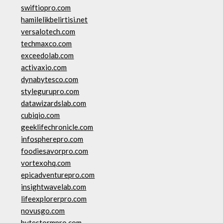
swiftiopro.com
hamilelikbelirtisi.net
versalotech.com
techmaxco.com
exceedolab.com
activaxio.com
dynabytesco.com
stylegurupro.com
datawizardslab.com
cubiqio.com
geeklifechronicle.com
infospherepro.com
foodiesavorpro.com
vortexohq.com
epicadventurepro.com
insightwavelab.com
lifeexplorerpro.com
novusgo.com
bytestormpro.com