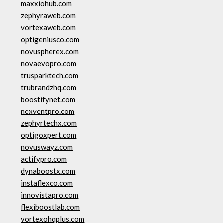
maxxiohub.com
zephyraweb.com
vortexaweb.com
optigeniusco.com
novuspherex.com
novaevopro.com
trusparktech.com
trubrandzhq.com
boostifynet.com
nexventpro.com
zephyrtechx.com
optigoxpert.com
novuswayz.com
actifypro.com
dynaboostx.com
instaflexco.com
innovistapro.com
flexiboostlab.com
vortexohqplus.com