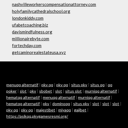
nashvilleworkerscompensationattorney.com
holyfamilycathedralschool.org
londonkiddy.com
ufabetcoaching.biz
davismindfulness.org
millionairebyte.com
fortechday.com
getcaminorealestateusa.xyz
menuqq alternatif
|
pkv qq
|
pkv qq
|
situs pkv
|
situs qq
|
qq
poker
|
slot
|
pkv
|
sbobet
|
slot
|
situs slot
|
murniqq alternatif
|
hematqq alternatif
|
menuqq alternatif
|
murniqq alternatif
|
hematqq alternatif
|
pkv
|
dominoqq
|
situs pkv
|
slot
|
slot
|
slot
|
pkv qq
|
pkv qq
|
majestibet
|
miyaqq
|
gajibet
|
https://asikqq.pkvgamesresmi.org/