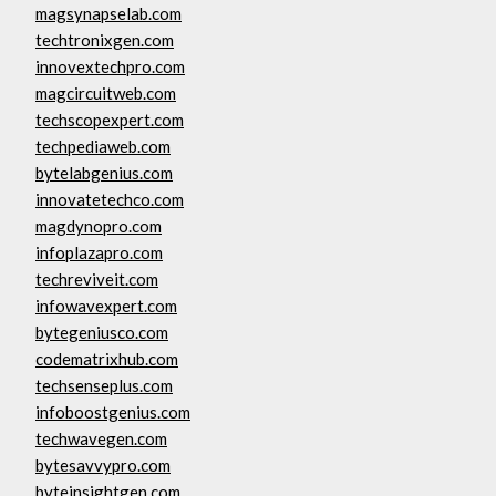
magsynapselab.com
techtronixgen.com
innovextechpro.com
magcircuitweb.com
techscopexpert.com
techpediaweb.com
bytelabgenius.com
innovatetechco.com
magdynopro.com
infoplazapro.com
techreviveit.com
infowavexpert.com
bytegeniusco.com
codematrixhub.com
techsenseplus.com
infoboostgenius.com
techwavegen.com
bytesavvypro.com
byteinsightgen.com