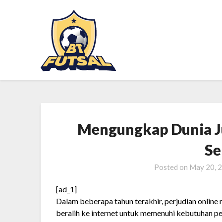
Mengungkap Dunia J
Se
Posted on
May 20, 
[ad_1]
Dalam beberapa tahun terakhir, perjudian online
beralih ke internet untuk memenuhi kebutuhan per