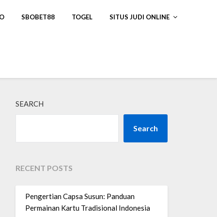
NO
SBOBET88
TOGEL
SITUS JUDI ONLINE
SEARCH
Search
RECENT POSTS
Pengertian Capsa Susun: Panduan
Permainan Kartu Tradisional Indonesia