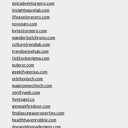
epicadventurepro.com
insightwavelab.com
lifeexplorerpro.com
novusgo.com
bytestormpro.com
wanderlustchrono.com
culturetrendlab.com
trendsensehub.com
ticktockenigma.com
eulerxr.com
geekifygenius.com
orbitextech.com
magconnecttech.com
zenifyweb.com
livetogel.co
genmatfiredoor.com
findlascegasproperties.com
healthhavenrobbie.com
donanddonnadesigns.com