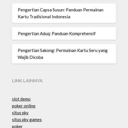
Pengertian Capsa Susun: Panduan Permainan
Kartu Tradisional Indonesia
Pengertian Aduq: Panduan Komprehensif
Pengertian Sakong: Permainan Kartu Seru yang
Wajib Dicoba
LINK LAINNYA
slot demo
poker online
situs pkv
situs pkv games
poker