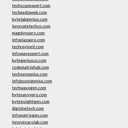
techscopexpert.com
techpediaweb.com
bytelabgenius.com
innovatetechco.com
magdynopro.com
infoplazapro.com
techreviveit.com
infowavexpert.com
bytegeniusco.com
codematrixhub.com
techsenseplus.com
infoboostgenius.com
techwavegen.com
bytesavvypro.com
byteinsightgen.com
digizinetech.com
infomatrixgen.com
innovexarolab.com