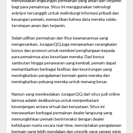
menyediakan lingkungan permainan yang aman dan terjamin
bagi para pemainnya. Situs ini menggunakan teknologi
enkripsi tercanggih untuk melindungi informasi pribadi dan
keuangan pemain, memastikan bahwa data mereka selalu
tersimpan aman dan terjamin.
Selain pilihan permainan dan fitur keamanannya yang
mengesankan, JuraganQQ juga menawarkan serangkaian
bonus dan promosi untuk memberi penghargaan kepada
para pemainnya atas kesetiaan mereka. Dari bonus
sambutan hingga penawaran uang kembali, pemain dapat
memanfaatkan berbagai fasilitas dan keuntungan yang
meningkatkan pengalaman bermain game mereka dan
meningkatkan peluang mereka untuk menang besar.
Namun yang membedakan JuraganQQ dari situs judi online
lainnya adalah dedikasinya untuk menjembatani
kesenjangan antara virtual dan kenyataan. Situs ini
menawarkan berbagai permainan dealer langsung yang
memungkinkan pemain berinteraksi dengan dealer
kehidupan nyata secara real-time, menciptakan pengalaman
bermain yang lebih mendalam dan otentik yang sangat mirip