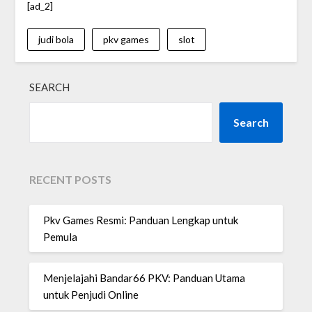
[ad_2]
judi bola
pkv games
slot
SEARCH
Search
RECENT POSTS
Pkv Games Resmi: Panduan Lengkap untuk
Pemula
Menjelajahi Bandar66 PKV: Panduan Utama
untuk Penjudi Online