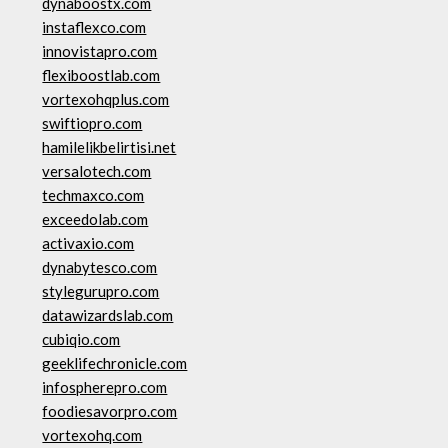
dynaboostx.com
instaflexco.com
innovistapro.com
flexiboostlab.com
vortexohqplus.com
swiftiopro.com
hamilelikbelirtisi.net
versalotech.com
techmaxco.com
exceedolab.com
activaxio.com
dynabytesco.com
stylegurupro.com
datawizardslab.com
cubiqio.com
geeklifechronicle.com
infospherepro.com
foodiesavorpro.com
vortexohq.com