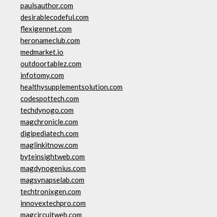
paulsauthor.com
desirablecodeful.com
flexigennet.com
heronameclub.com
medmarket.io
outdoortablez.com
infotomy.com
healthysupplementsolution.com
codespottech.com
techdynogo.com
magchronicle.com
digipediatech.com
maglinkitnow.com
byteinsightweb.com
magdynogenius.com
magsynapselab.com
techtronixgen.com
innovextechpro.com
magcircuitweb.com