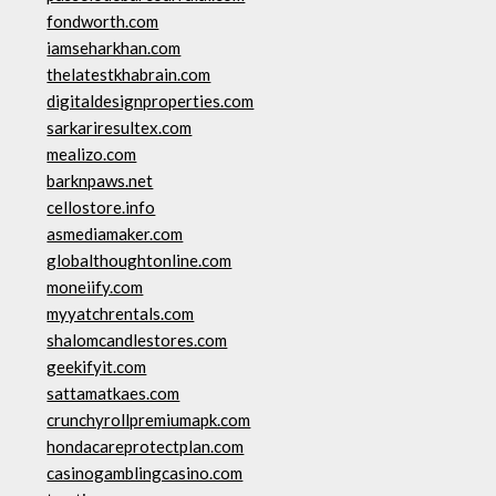
fondworth.com
iamseharkhan.com
thelatestkhabrain.com
digitaldesignproperties.com
sarkariresultex.com
mealizo.com
barknpaws.net
cellostore.info
asmediamaker.com
globalthoughtonline.com
moneiify.com
myyatchrentals.com
shalomcandlestores.com
geekifyit.com
sattamatkaes.com
crunchyrollpremiumapk.com
hondacareprotectplan.com
casinogamblingcasino.com