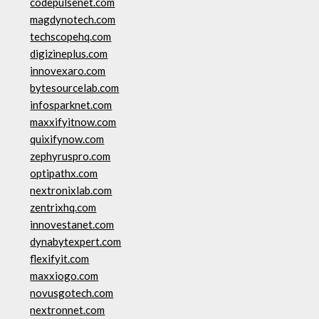
codepulsenet.com
magdynotech.com
techscopehq.com
digizineplus.com
innovexaro.com
bytesourcelab.com
infosparknet.com
maxxifyitnow.com
quixifynow.com
zephyruspro.com
optipathx.com
nextronixlab.com
zentrixhq.com
innovestanet.com
dynabytexpert.com
flexifyit.com
maxxiogo.com
novusgotech.com
nextronnet.com