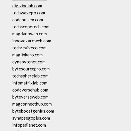
digizinelab.com
techwavego.com
codepulsex.com
techscopetech.com
magdynoweb.com
innovexaroweb.com
techreviveco.com
maglinkaro.com
dynabytenet.com
bytesourcepro.com
techspherelab.com
infomatrixlab.com
codeversehub.com
byteverseweb.com
magconnecthub.com
byteboostgenius.com
synapsegoplus.com
infopedianet.com