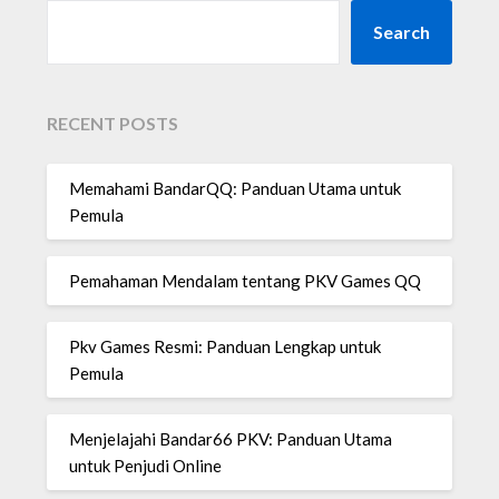
Search
RECENT POSTS
Memahami BandarQQ: Panduan Utama untuk
Pemula
Pemahaman Mendalam tentang PKV Games QQ
Pkv Games Resmi: Panduan Lengkap untuk
Pemula
Menjelajahi Bandar66 PKV: Panduan Utama
untuk Penjudi Online