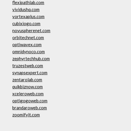
flexipathlab.com
vividushq.com
vortexaplus.com
cubixiogo.com
novuspherenet.com
orbitechnet.com
optiwavex.com
omnidynoco.com
zephyrtechhub.com
truzestweb.com
synapsexpert.com
zentarolab.com
quikbiznow.com
xceleroweb.com
optigogoweb.com
brandaroweb.com
zoomifyit.com