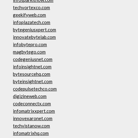
infosparkitnow.com
techvortexco.com
geekifyweb.com
infoplazatech.com
bytegeniusxpert.com
innovatebytelab.com
infobytepro.com
magbytego.com
codegeniusnet.com
infoinsightnet.com
bytesourcehq.com
byteinsightnet.com
codepulsetechco.com
digizineweb.com
codeconnectx.com
infomatrixxpert.com
innovexaronet.com
techvistanow.com
infomatrixhq.com