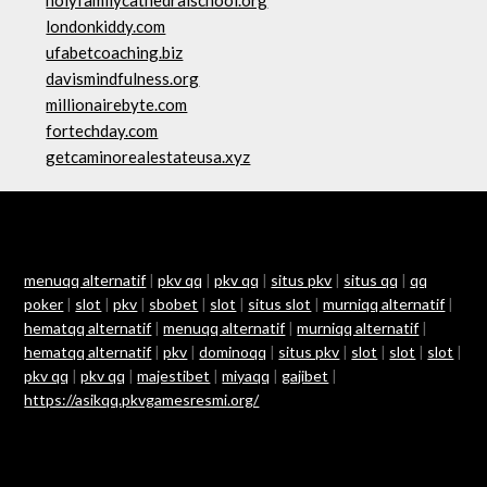
holyfamilycathedralschool.org
londonkiddy.com
ufabetcoaching.biz
davismindfulness.org
millionairebyte.com
fortechday.com
getcaminorealestateusa.xyz
menuqq alternatif
|
pkv qq
|
pkv qq
|
situs pkv
|
situs qq
|
qq
poker
|
slot
|
pkv
|
sbobet
|
slot
|
situs slot
|
murniqq alternatif
|
hematqq alternatif
|
menuqq alternatif
|
murniqq alternatif
|
hematqq alternatif
|
pkv
|
dominoqq
|
situs pkv
|
slot
|
slot
|
slot
|
pkv qq
|
pkv qq
|
majestibet
|
miyaqq
|
gajibet
|
https://asikqq.pkvgamesresmi.org/