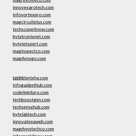
magrevolveco.com
innovexarotech.com
infovortexpro.com
magcircuitplus.com
techscopeitnow.com
bytetronixnet.com
bytejetxpert.com
maginspectco.com
magdynogo.com
LINKS
techtronixhq.com
infogadgethub.com
codelinkitpro.com
techboostgen.com
techsensehub.com
bytelabtech.com
innovatexaweb.com
magdynotechco.com