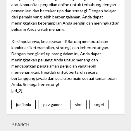
atau komunitas perjudian online untuk terhubung dengan
pemain lain dan bertukar tips dan strategi. Dengan belajar
dari pemain yang lebih berpengalaman, Anda dapat
meningkatkan keterampilan Anda sendiri dan meningkatkan
peluang Anda untuk menang.
Kesimpulannya, kesuksesan di Ratuqq membutuhkan
kombinasi keterampilan, strategi, dan keberuntungan.
Dengan mengikuti tip orang dalam ini, Anda dapat
meningkatkan peluang Anda untuk menang dan
mendapatkan pengalaman perjudian yang lebih
menyenangkan. Ingatlah untuk bertaruh secara
bertanggung jawab dan selalu bermain sesuai kemampuan
Anda. Semoga beruntung!
[ad_2]
judi bola
pkv games
slot
togel
SEARCH