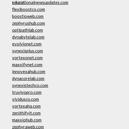
LINKS
educationalnewsupdates.com
flexiboostco.com
boostioweb.com
zephyrushub.com
optipathlab.com
dynabytelab.com
evolvionet.com
synexisplus.com
vortexonet.com
maxxifynet.com
innovexahub.com
dynacorelab.com
synexistechco.com
truvivopro.com
vividusco.com
vortexahq.com
zenithifyit.com
maxxiohub.com
zephyraweb.com