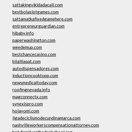
sattakingvikidadacall.com
bestbolaslotgames.com
sattamatkafixedgamehere.com
entrepreneurguardian.com
hibaby.info
paperwashington.com
weedemup.com
bestchancecasino.com
bilalliaqat.com
autodispensadores.com
inductioncooktopp.com
newsmedicaltoday.com
roofingnevada.info
magconnectx.com
synexispro.com
holayomi.com
ligadeciclismodecundinamarca.com
nashvilleworkerscompensationattorney.com