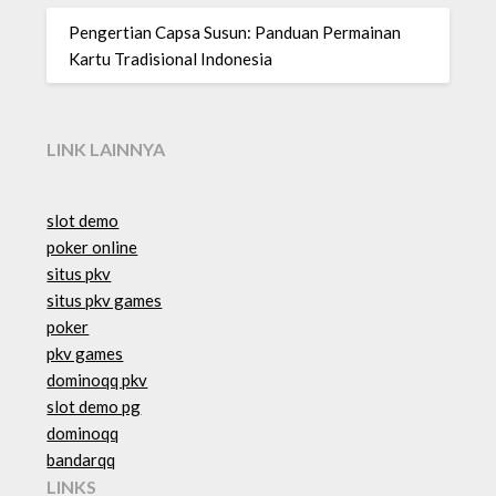
Pengertian Capsa Susun: Panduan Permainan
Kartu Tradisional Indonesia
LINK LAINNYA
slot demo
poker online
situs pkv
situs pkv games
poker
pkv games
dominoqq pkv
slot demo pg
dominoqq
bandarqq
LINKS