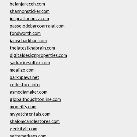
belanjareceh.com
shannonsticker.com
insprationbuzz.com
passeiodebarcoarraial.com
fondworth.com
iamseharkhan.com
thelatestkhabrain.com
digitaldesignproperties.com
sarkariresultex.com
mealizo.com
barknpaws.net
cellostore.info
asmediamaker.com
globalthoughtonline.com
moneiify.com
myyatchrentals.com
shalomcandlestores.com
geekifyit.com
sattamatkaes.com