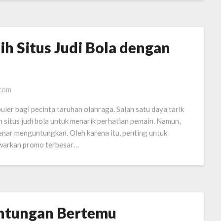
h Situs Judi Bola dengan
.com
puler bagi pecinta taruhan olahraga. Salah satu daya tarik
situs judi bola untuk menarik perhatian pemain. Namun,
nar menguntungkan. Oleh karena itu, penting untuk
awarkan promo terbesar…
ntungan Bertemu