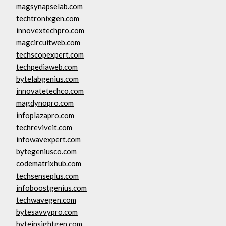
magsynapselab.com
techtronixgen.com
innovextechpro.com
magcircuitweb.com
techscopexpert.com
techpediaweb.com
bytelabgenius.com
innovatetechco.com
magdynopro.com
infoplazapro.com
techreviveit.com
infowavexpert.com
bytegeniusco.com
codematrixhub.com
techsenseplus.com
infoboostgenius.com
techwavegen.com
bytesavvypro.com
byteinsightgen.com