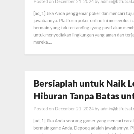
Posted on
December 21, 2024
by
admin@btfutsal
[ad_1] Jika Anda penggemar poker dan mencari tu
jawabannya. Platform poker online ini merevolusi
bermain yang tak tertandingi yang pasti akan me
untuk menyediakan lingkungan yang aman dan terja
mereka….
Bersiaplah untuk Naik 
Hiburan Tanpa Batas un
Posted on
December 21, 2024
by
admin@btfutsal
[ad_1] Jika Anda seorang gamer yang mencari cara
bermain game Anda, Depoqq adalah jawabannya. Pl