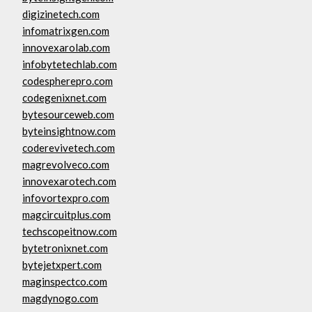
digizinetech.com
infomatrixgen.com
innovexarolab.com
infobytetechlab.com
codespherepro.com
codegenixnet.com
bytesourceweb.com
byteinsightnow.com
coderevivetech.com
magrevolveco.com
innovexarotech.com
infovortexpro.com
magcircuitplus.com
techscopeitnow.com
bytetronixnet.com
bytejetxpert.com
maginspectco.com
magdynogo.com