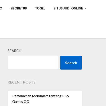
NO
SBOBET88
TOGEL
SITUS JUDI ONLINE
SEARCH
Search
RECENT POSTS
Pemahaman Mendalam tentang PKV
Games QQ