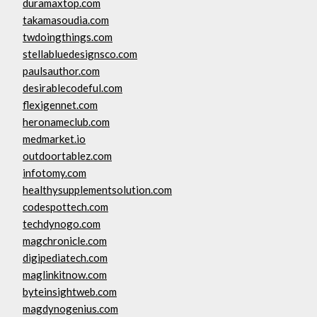
duramaxtop.com
takamasoudia.com
twdoingthings.com
stellabluedesignsco.com
paulsauthor.com
desirablecodeful.com
flexigennet.com
heronameclub.com
medmarket.io
outdoortablez.com
infotomy.com
healthysupplementsolution.com
codespottech.com
techdynogo.com
magchronicle.com
digipediatech.com
maglinkitnow.com
byteinsightweb.com
magdynogenius.com