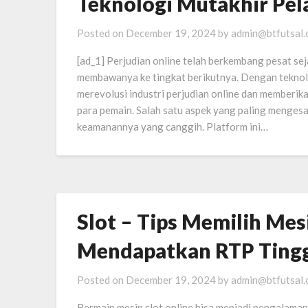
Teknologi Mutakhir Pel
Posted on
December 19, 2024
by
admin@btfutsal
[ad_1] Perjudian online telah berkembang pesat se
membawanya ke tingkat berikutnya. Dengan teknolog
merevolusi industri perjudian online dan memberi
para pemain. Salah satu aspek yang paling menges
keamanannya yang canggih. Platform ini…
Slot – Tips Memilih Mes
Mendapatkan RTP Ting
Posted on
December 19, 2024
by
admin@btfutsal
Bermain mesin slot online bisa menjadi pengalam