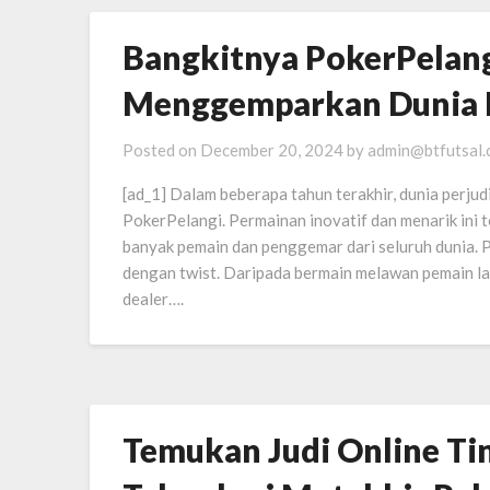
Bangkitnya PokerPelang
Menggemparkan Dunia 
Posted on
December 20, 2024
by
admin@btfutsal
[ad_1] Dalam beberapa tahun terakhir, dunia perju
PokerPelangi. Permainan inovatif dan menarik ini 
banyak pemain dan penggemar dari seluruh dunia. P
dengan twist. Daripada bermain melawan pemain la
dealer….
Temukan Judi Online Ti