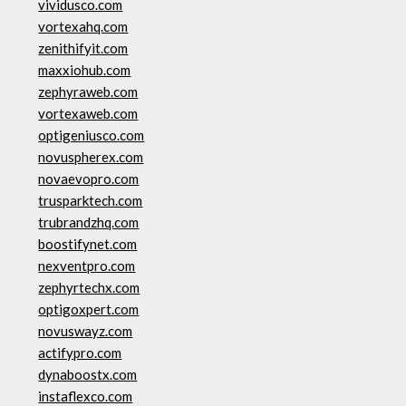
vividusco.com
vortexahq.com
zenithifyit.com
maxxiohub.com
zephyraweb.com
vortexaweb.com
optigeniusco.com
novuspherex.com
novaevopro.com
trusparktech.com
trubrandzhq.com
boostifynet.com
nexventpro.com
zephyrtechx.com
optigoxpert.com
novuswayz.com
actifypro.com
dynaboostx.com
instaflexco.com