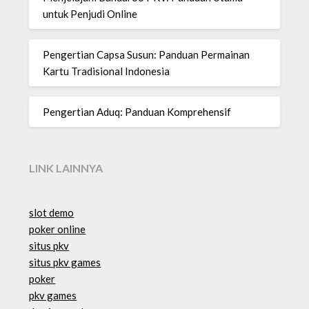
untuk Penjudi Online
Pengertian Capsa Susun: Panduan Permainan
Kartu Tradisional Indonesia
Pengertian Aduq: Panduan Komprehensif
LINK LAINNYA
slot demo
poker online
situs pkv
situs pkv games
poker
pkv games