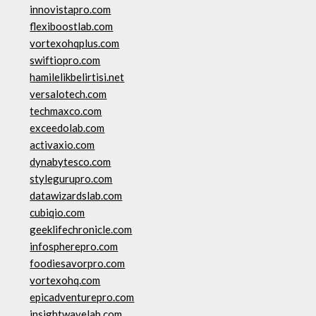
innovistapro.com
flexiboostlab.com
vortexohqplus.com
swiftiopro.com
hamilelikbelirtisi.net
versalotech.com
techmaxco.com
exceedolab.com
activaxio.com
dynabytesco.com
stylegurupro.com
datawizardslab.com
cubiqio.com
geeklifechronicle.com
infospherepro.com
foodiesavorpro.com
vortexohq.com
epicadventurepro.com
insightwavelab.com