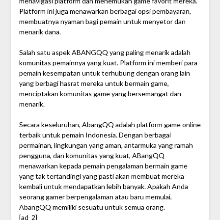
menavigasi platform dan menemukan game favorit mereka.
Platform ini juga menawarkan berbagai opsi pembayaran,
membuatnya nyaman bagi pemain untuk menyetor dan
menarik dana.
Salah satu aspek ABANGQQ yang paling menarik adalah
komunitas pemainnya yang kuat. Platform ini memberi para
pemain kesempatan untuk terhubung dengan orang lain
yang berbagi hasrat mereka untuk bermain game,
menciptakan komunitas game yang bersemangat dan
menarik.
Secara keseluruhan, AbangQQ adalah platform game online
terbaik untuk pemain Indonesia. Dengan berbagai
permainan, lingkungan yang aman, antarmuka yang ramah
pengguna, dan komunitas yang kuat, ABangQQ
menawarkan kepada pemain pengalaman bermain game
yang tak tertandingi yang pasti akan membuat mereka
kembali untuk mendapatkan lebih banyak. Apakah Anda
seorang gamer berpengalaman atau baru memulai,
AbangQQ memiliki sesuatu untuk semua orang.
[ad_2]