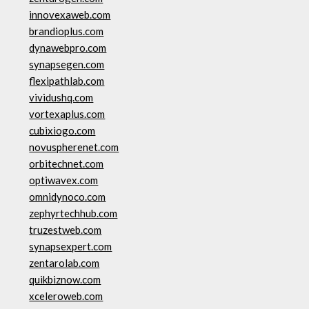
innovexaweb.com
brandioplus.com
dynawebpro.com
synapsegen.com
flexipathlab.com
vividushq.com
vortexaplus.com
cubixiogo.com
novuspherenet.com
orbitechnet.com
optiwavex.com
omnidynoco.com
zephyrtechhub.com
truzestweb.com
synapsexpert.com
zentarolab.com
quikbiznow.com
xceleroweb.com