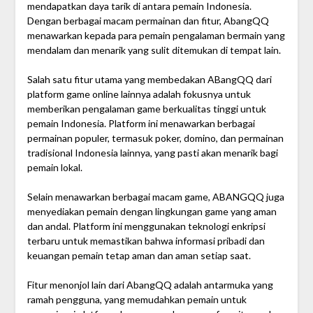
mendapatkan daya tarik di antara pemain Indonesia.
Dengan berbagai macam permainan dan fitur, AbangQQ
menawarkan kepada para pemain pengalaman bermain yang
mendalam dan menarik yang sulit ditemukan di tempat lain.
Salah satu fitur utama yang membedakan ABangQQ dari
platform game online lainnya adalah fokusnya untuk
memberikan pengalaman game berkualitas tinggi untuk
pemain Indonesia. Platform ini menawarkan berbagai
permainan populer, termasuk poker, domino, dan permainan
tradisional Indonesia lainnya, yang pasti akan menarik bagi
pemain lokal.
Selain menawarkan berbagai macam game, ABANGQQ juga
menyediakan pemain dengan lingkungan game yang aman
dan andal. Platform ini menggunakan teknologi enkripsi
terbaru untuk memastikan bahwa informasi pribadi dan
keuangan pemain tetap aman dan aman setiap saat.
Fitur menonjol lain dari AbangQQ adalah antarmuka yang
ramah pengguna, yang memudahkan pemain untuk