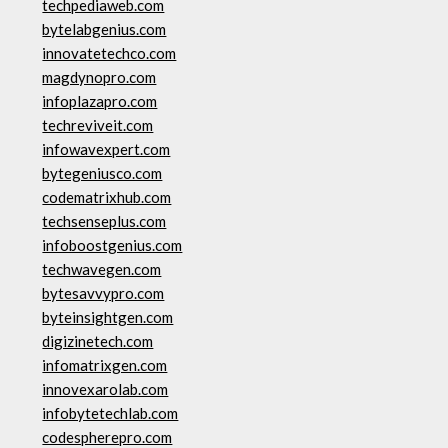
techpediaweb.com
bytelabgenius.com
innovatetechco.com
magdynopro.com
infoplazapro.com
techreviveit.com
infowavexpert.com
bytegeniusco.com
codematrixhub.com
techsenseplus.com
infoboostgenius.com
techwavegen.com
bytesavvypro.com
byteinsightgen.com
digizinetech.com
infomatrixgen.com
innovexarolab.com
infobytetechlab.com
codespherepro.com