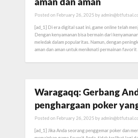
aman dan aman
Posted on
February 26, 2025
by
admin@btfutsal.c
[ad_1] Di era digital saat ini, game online telah me
Dengan kenyamanan bisa bermain dari kenyamanan r
meledak dalam popularitas. Namun, dengan peningk
aman dan aman untuk menikmati permainan favorit
Waragaqq: Gerbang And
penghargaan poker yang
Posted on
February 26, 2025
by
admin@btfutsal.c
[ad_1] Jika Anda seorang penggemar poker dan men
memainkan game favorit Anda, tidak terlihat lagi d