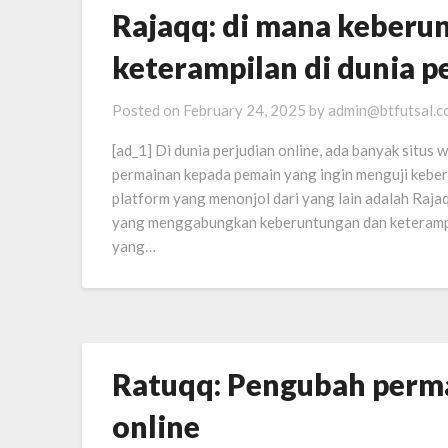
Rajaqq: di mana keberu
keterampilan di dunia p
Posted on
February 24, 2025
by
admin@btfutsal.c
[ad_1] Di dunia perjudian online, ada banyak situ
permainan kepada pemain yang ingin menguji keber
platform yang menonjol dari yang lain adalah Rajaq
yang menggabungkan keberuntungan dan keterampi
yang…
Ratuqq: Pengubah perma
online