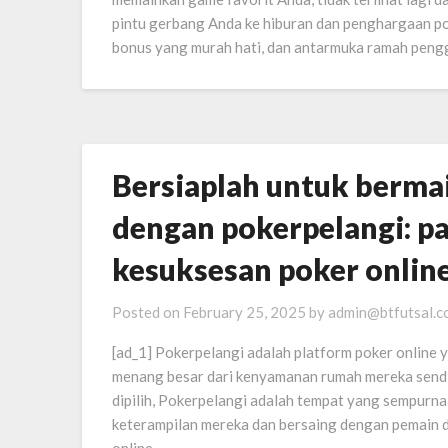
pintu gerbang Anda ke hiburan dan penghargaan p
bonus yang murah hati, dan antarmuka ramah pen
Bersiaplah untuk berma
dengan pokerpelangi: p
kesuksesan poker onlin
Posted on
February 25, 2025
by
admin@btfutsal.c
[ad_1] Pokerpelangi adalah platform poker onlin
menang besar dari kenyamanan rumah mereka sendi
dipilih, Pokerpelangi adalah tempat yang sempur
keterampilan mereka dan bersaing dengan pemain da