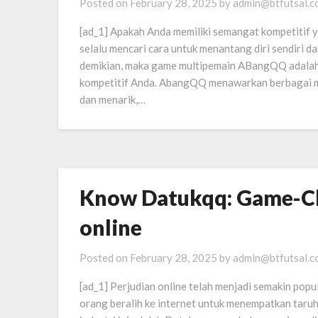
Posted on
February 28, 2025
by
admin@btfutsal.c
[ad_1] Apakah Anda memiliki semangat kompetitif
selalu mencari cara untuk menantang diri sendiri d
demikian, maka game multipemain ABangQQ adalah
kompetitif Anda. AbangQQ menawarkan berbagai 
dan menarik,…
Know Datukqq: Game-Ch
online
Posted on
February 28, 2025
by
admin@btfutsal.c
[ad_1] Perjudian online telah menjadi semakin pop
orang beralih ke internet untuk menempatkan taruh