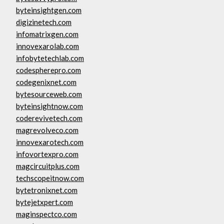
byteinsightgen.com
digizinetech.com
infomatrixgen.com
innovexarolab.com
infobytetechlab.com
codespherepro.com
codegenixnet.com
bytesourceweb.com
byteinsightnow.com
coderevivetech.com
magrevolveco.com
innovexarotech.com
infovortexpro.com
magcircuitplus.com
techscopeitnow.com
bytetronixnet.com
bytejetxpert.com
maginspectco.com