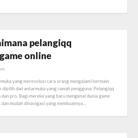
aimana pelangiqq
game online
om
kemuka yang merevolusi cara orang mengalami bermain
k dipilih dan antarmuka yang ramah pengguna, Pelangiqq
la dan pro. Bagi mereka yang baru mengenal dunia game
us dan mudah dinavigasi yang membuatnya…