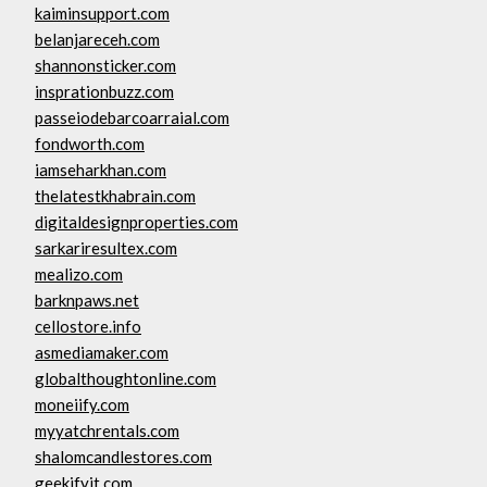
kaiminsupport.com
belanjareceh.com
shannonsticker.com
insprationbuzz.com
passeiodebarcoarraial.com
fondworth.com
iamseharkhan.com
thelatestkhabrain.com
digitaldesignproperties.com
sarkariresultex.com
mealizo.com
barknpaws.net
cellostore.info
asmediamaker.com
globalthoughtonline.com
moneiify.com
myyatchrentals.com
shalomcandlestores.com
geekifyit.com