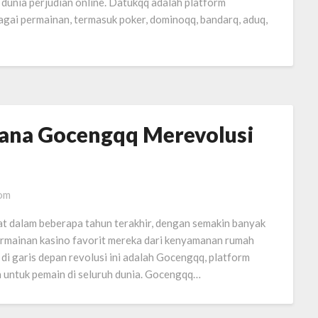
 dunia perjudian online. Datukqq adalah platform
gai permainan, termasuk poker, dominoqq, bandarq, aduq,
mana Gocengqq Merevolusi
om
sat dalam beberapa tahun terakhir, dengan semakin banyak
permainan kasino favorit mereka dari kenyamanan rumah
di garis depan revolusi ini adalah Gocengqq, platform
 untuk pemain di seluruh dunia. Gocengqq…