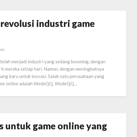
volusi industri game
om
 telah menjadi industri yang sedang booming, dengan
rit mereka setiap hari. Namun, dengan meningkatnya
ang baru untuk inovasi. Salah satu perusahaan yang
i game online adalah WedeQQ. WedeQQ…
s untuk game online yang