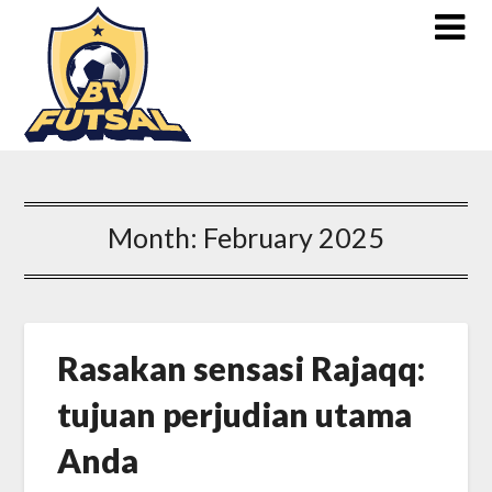
Month:
February 2025
Rasakan sensasi Rajaqq:
tujuan perjudian utama
Anda