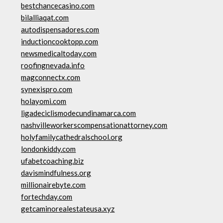
bestchancecasino.com
bilalliaqat.com
autodispensadores.com
inductioncooktopp.com
newsmedicaltoday.com
roofingnevada.info
magconnectx.com
synexispro.com
holayomi.com
ligadeciclismodecundinamarca.com
nashvilleworkerscompensationattorney.com
holyfamilycathedralschool.org
londonkiddy.com
ufabetcoaching.biz
davismindfulness.org
millionairebyte.com
fortechday.com
getcaminorealestateusa.xyz