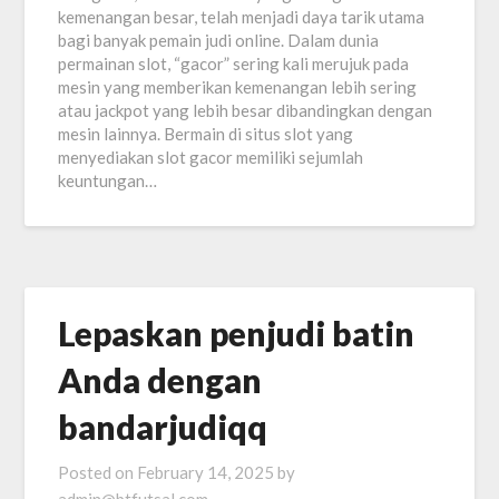
kemenangan besar, telah menjadi daya tarik utama
bagi banyak pemain judi online. Dalam dunia
permainan slot, “gacor” sering kali merujuk pada
mesin yang memberikan kemenangan lebih sering
atau jackpot yang lebih besar dibandingkan dengan
mesin lainnya. Bermain di situs slot yang
menyediakan slot gacor memiliki sejumlah
keuntungan…
Lepaskan penjudi batin
Anda dengan
bandarjudiqq
Posted on
February 14, 2025
by