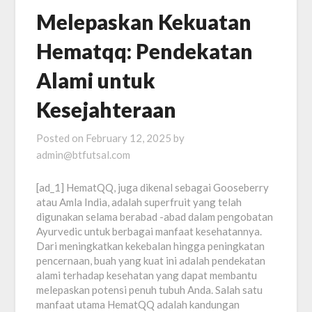
Melepaskan Kekuatan
Hematqq: Pendekatan
Alami untuk
Kesejahteraan
Posted on
February 12, 2025
by
admin@btfutsal.com
[ad_1] HematQQ, juga dikenal sebagai Gooseberry
atau Amla India, adalah superfruit yang telah
digunakan selama berabad -abad dalam pengobatan
Ayurvedic untuk berbagai manfaat kesehatannya.
Dari meningkatkan kekebalan hingga peningkatan
pencernaan, buah yang kuat ini adalah pendekatan
alami terhadap kesehatan yang dapat membantu
melepaskan potensi penuh tubuh Anda. Salah satu
manfaat utama HematQQ adalah kandungan