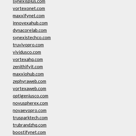
synexisplus.com
vortexonet.com
maxxifynet.com
innovexahub.com
dynacorelab.com
synexistechco.com
truvivopro.com
vividusco.com
vortexahq.com
zenithifyit.com
maxxiohub.com
zephyraweb.com
vortexaweb.com
optigeniusco.com
novuspherex.com
novaevopro.com
trusparktech.com
trubrandzhq.com
boostifynet.com