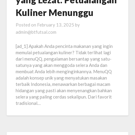
Kuliner Menunggu
Posted on
February 13, 2025
by
admin@btfutsal.com
[ad_1] Apakah Anda pencinta makanan yang ingin
memulai petualangan kuliner? Tidak terlihat lagi
dari menuQQ, pengalaman bersantap yang satu-
satunya yang akan menggoda selera Anda dan
membuat Anda lebih menginginkannya. MenuQQ
adalah konsep unik yang menyatukan masakan
terbaik Indonesia, menawarkan berbagai macam
hidangan yang pasti akan menyenangkan bahkan
selera yang paling cerdas sekalipun. Dari favorit
tradisional…