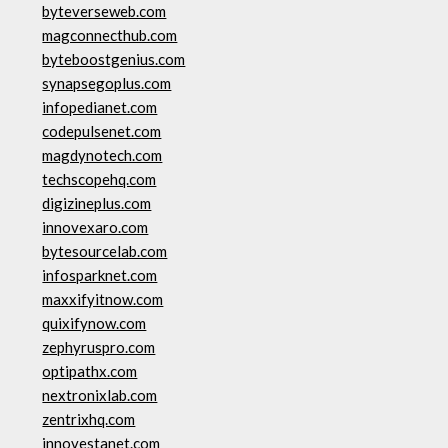
byteverseweb.com
magconnecthub.com
byteboostgenius.com
synapsegoplus.com
infopedianet.com
codepulsenet.com
magdynotech.com
techscopehq.com
digizineplus.com
innovexaro.com
bytesourcelab.com
infosparknet.com
maxxifyitnow.com
quixifynow.com
zephyruspro.com
optipathx.com
nextronixlab.com
zentrixhq.com
innovestanet.com