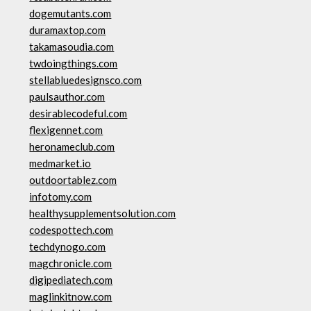
dogemutants.com
duramaxtop.com
takamasoudia.com
twdoingthings.com
stellabluedesignsco.com
paulsauthor.com
desirablecodeful.com
flexigennet.com
heronameclub.com
medmarket.io
outdoortablez.com
infotomy.com
healthysupplementsolution.com
codespottech.com
techdynogo.com
magchronicle.com
digipediatech.com
maglinkitnow.com