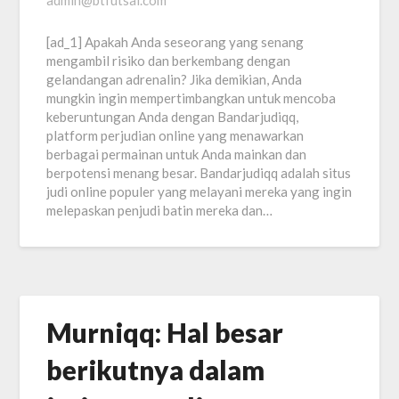
admin@btfutsal.com
[ad_1] Apakah Anda seseorang yang senang
mengambil risiko dan berkembang dengan
gelandangan adrenalin? Jika demikian, Anda
mungkin ingin mempertimbangkan untuk mencoba
keberuntungan Anda dengan Bandarjudiqq,
platform perjudian online yang menawarkan
berbagai permainan untuk Anda mainkan dan
berpotensi menang besar. Bandarjudiqq adalah situs
judi online populer yang melayani mereka yang ingin
melepaskan penjudi batin mereka dan…
Murniqq: Hal besar
berikutnya dalam