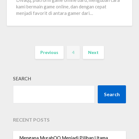
Divaqq, platform game online baru, mengubah cara
kami bermain game online, dan dengan cepat
menjadi favorit di antara gamer dari…
Previous
4
Next
SEARCH
Search
RECENT POSTS
Mengapa MurahQQ Menjadi Pilihan Utama