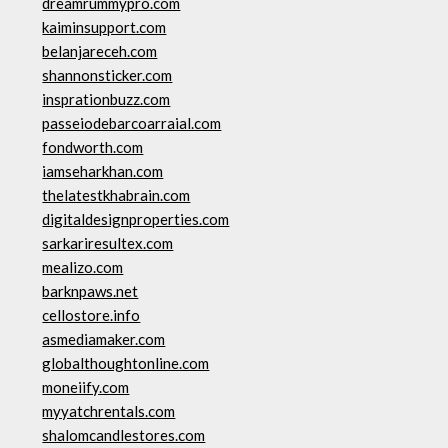
dreamrummypro.com
kaiminsupport.com
belanjareceh.com
shannonsticker.com
insprationbuzz.com
passeiodebarcoarraial.com
fondworth.com
iamseharkhan.com
thelatestkhabrain.com
digitaldesignproperties.com
sarkariresultex.com
mealizo.com
barknpaws.net
cellostore.info
asmediamaker.com
globalthoughtonline.com
moneiify.com
myyatchrentals.com
shalomcandlestores.com