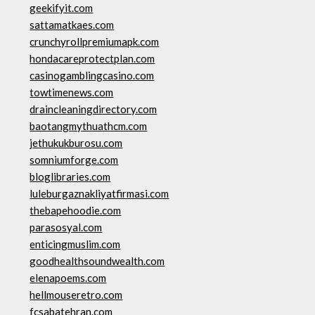
geekifyit.com
sattamatkaes.com
crunchyrollpremiumapk.com
hondacareprotectplan.com
casinogamblingcasino.com
towtimenews.com
draincleaningdirectory.com
baotangmythuathcm.com
jethukukburosu.com
somniumforge.com
bloglibraries.com
luleburgaznakliyatfirmasi.com
thebapehoodie.com
parasosyal.com
enticingmuslim.com
goodhealthsoundwealth.com
elenapoems.com
hellmouseretro.com
fcsabatehran.com