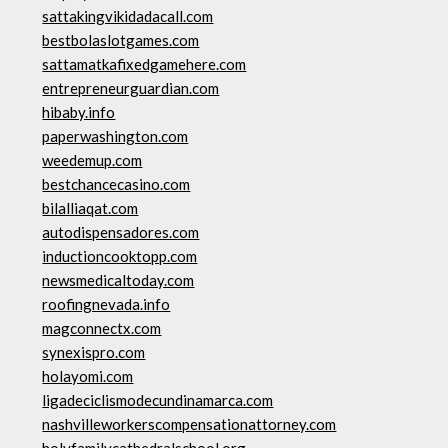
sattakingvikidadacall.com
bestbolaslotgames.com
sattamatkafixedgamehere.com
entrepreneurguardian.com
hibaby.info
paperwashington.com
weedemup.com
bestchancecasino.com
bilalliaqat.com
autodispensadores.com
inductioncooktopp.com
newsmedicaltoday.com
roofingnevada.info
magconnectx.com
synexispro.com
holayomi.com
ligadeciclismodecundinamarca.com
nashvilleworkerscompensationattorney.com