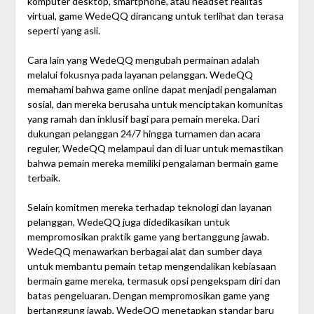
komputer desktop, smartphone, atau headset realitas
virtual, game WedeQQ dirancang untuk terlihat dan terasa
seperti yang asli.
Cara lain yang WedeQQ mengubah permainan adalah
melalui fokusnya pada layanan pelanggan. WedeQQ
memahami bahwa game online dapat menjadi pengalaman
sosial, dan mereka berusaha untuk menciptakan komunitas
yang ramah dan inklusif bagi para pemain mereka. Dari
dukungan pelanggan 24/7 hingga turnamen dan acara
reguler, WedeQQ melampaui dan di luar untuk memastikan
bahwa pemain mereka memiliki pengalaman bermain game
terbaik.
Selain komitmen mereka terhadap teknologi dan layanan
pelanggan, WedeQQ juga didedikasikan untuk
mempromosikan praktik game yang bertanggung jawab.
WedeQQ menawarkan berbagai alat dan sumber daya
untuk membantu pemain tetap mengendalikan kebiasaan
bermain game mereka, termasuk opsi pengekspam diri dan
batas pengeluaran. Dengan mempromosikan game yang
bertanggung jawab, WedeQQ menetapkan standar baru