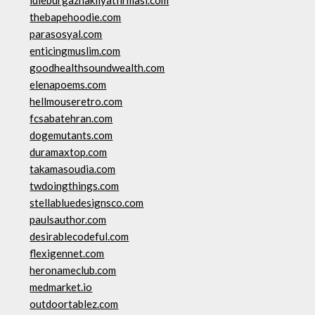
luleburgaznakliyatfirmasi.com
thebapehoodie.com
parasosyal.com
enticingmuslim.com
goodhealthsoundwealth.com
elenapoems.com
hellmouseretro.com
fcsabatehran.com
dogemutants.com
duramaxtop.com
takamasoudia.com
twdoingthings.com
stellabluedesignsco.com
paulsauthor.com
desirablecodeful.com
flexigennet.com
heronameclub.com
medmarket.io
outdoortablez.com