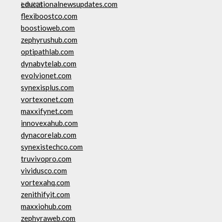
LINKS
educationalnewsupdates.com
flexiboostco.com
boostioweb.com
zephyrushub.com
optipathlab.com
dynabytelab.com
evolvionet.com
synexisplus.com
vortexonet.com
maxxifynet.com
innovexahub.com
dynacorelab.com
synexistechco.com
truvivopro.com
vividusco.com
vortexahq.com
zenithifyit.com
maxxiohub.com
zephyraweb.com