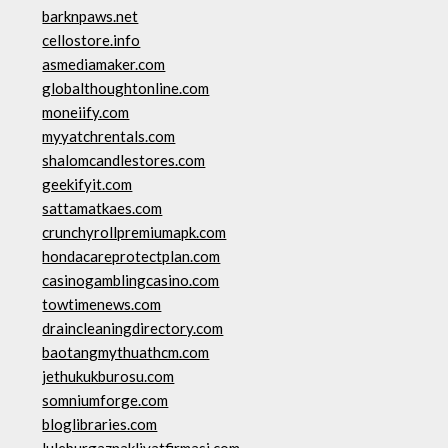
barknpaws.net
cellostore.info
asmediamaker.com
globalthoughtonline.com
moneiify.com
myyatchrentals.com
shalomcandlestores.com
geekifyit.com
sattamatkaes.com
crunchyrollpremiumapk.com
hondacareprotectplan.com
casinogamblingcasino.com
towtimenews.com
draincleaningdirectory.com
baotangmythuathcm.com
jethukukburosu.com
somniumforge.com
bloglibraries.com