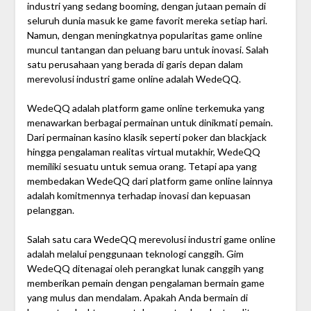
industri yang sedang booming, dengan jutaan pemain di
seluruh dunia masuk ke game favorit mereka setiap hari.
Namun, dengan meningkatnya popularitas game online
muncul tantangan dan peluang baru untuk inovasi. Salah
satu perusahaan yang berada di garis depan dalam
merevolusi industri game online adalah WedeQQ.
WedeQQ adalah platform game online terkemuka yang
menawarkan berbagai permainan untuk dinikmati pemain.
Dari permainan kasino klasik seperti poker dan blackjack
hingga pengalaman realitas virtual mutakhir, WedeQQ
memiliki sesuatu untuk semua orang. Tetapi apa yang
membedakan WedeQQ dari platform game online lainnya
adalah komitmennya terhadap inovasi dan kepuasan
pelanggan.
Salah satu cara WedeQQ merevolusi industri game online
adalah melalui penggunaan teknologi canggih. Gim
WedeQQ ditenagai oleh perangkat lunak canggih yang
memberikan pemain dengan pengalaman bermain game
yang mulus dan mendalam. Apakah Anda bermain di