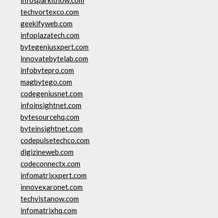
infosparkitnow.com
techvortexco.com
geekifyweb.com
infoplazatech.com
bytegeniusxpert.com
innovatebytelab.com
infobytepro.com
magbytego.com
codegeniusnet.com
infoinsightnet.com
bytesourcehq.com
byteinsightnet.com
codepulsetechco.com
digizineweb.com
codeconnectx.com
infomatrixxpert.com
innovexaronet.com
techvistanow.com
infomatrixhq.com