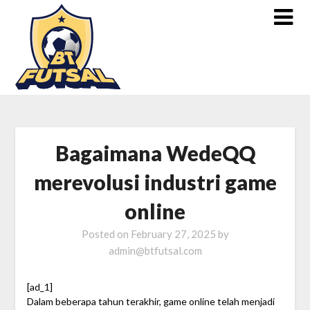
Bagaimana WedeQQ
merevolusi industri game
online
Posted on
February 27, 2025
by
admin@btfutsal.com
[ad_1]
Dalam beberapa tahun terakhir, game online telah menjadi