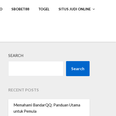
NO
SBOBET88
TOGEL
SITUS JUDI ONLINE
SEARCH
Search
RECENT POSTS
Memahami BandarQQ: Panduan Utama
untuk Pemula