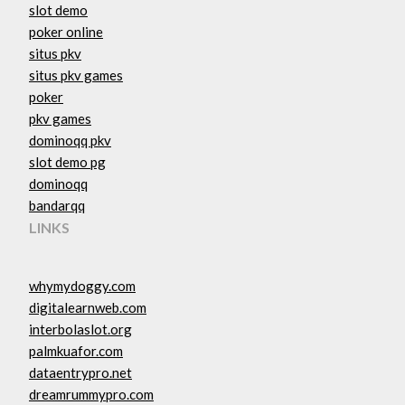
slot demo
poker online
situs pkv
situs pkv games
poker
pkv games
dominoqq pkv
slot demo pg
dominoqq
bandarqq
LINKS
whymydoggy.com
digitalearnweb.com
interbolaslot.org
palmkuafor.com
dataentrypro.net
dreamrummypro.com