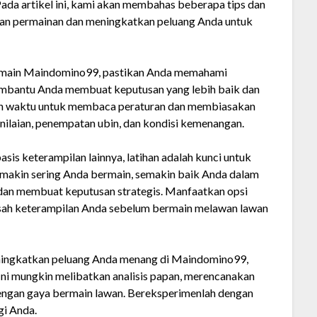
ada artikel ini, kami akan membahas beberapa tips dan
an permainan dan meningkatkan peluang Anda untuk
ermain Maindomino99, pastikan Anda memahami
embantu Anda membuat keputusan yang lebih baik dan
an waktu untuk membaca peraturan dan membiasakan
enilaian, penempatan ubin, dan kondisi kemenangan.
rbasis keterampilan lainnya, latihan adalah kunci untuk
makin sering Anda bermain, semakin baik Anda dalam
 dan membuat keputusan strategis. Manfaatkan opsi
asah keterampilan Anda sebelum bermain melawan lawan
ningkatkan peluang Anda menang di Maindomino99,
Ini mungkin melibatkan analisis papan, merencanakan
dengan gaya bermain lawan. Bereksperimenlah dengan
gi Anda.