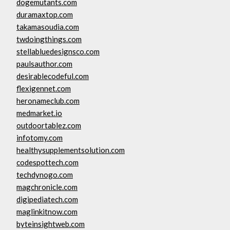
dogemutants.com
duramaxtop.com
takamasoudia.com
twdoingthings.com
stellabluedesignsco.com
paulsauthor.com
desirablecodeful.com
flexigennet.com
heronameclub.com
medmarket.io
outdoortablez.com
infotomy.com
healthysupplementsolution.com
codespottech.com
techdynogo.com
magchronicle.com
digipediatech.com
maglinkitnow.com
byteinsightweb.com