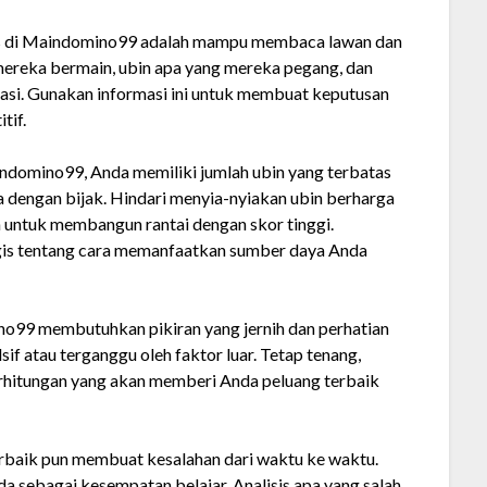
kses di Maindomino99 adalah mampu membaca lawan dan
mereka bermain, ubin apa yang mereka pegang, dan
asi. Gunakan informasi ini untuk membuat keputusan
tif.
indomino99, Anda memiliki jumlah ubin yang terbatas
a dengan bijak. Hindari menyia-nyiakan ubin berharga
 untuk membangun rantai dengan skor tinggi.
egis tentang cara memanfaatkan sumber daya Anda
no99 membutuhkan pikiran yang jernih dan perhatian
f atau terganggu oleh faktor luar. Tetap tenang,
perhitungan yang akan memberi Anda peluang terbaik
erbaik pun membuat kesalahan dari waktu ke waktu.
a sebagai kesempatan belajar. Analisis apa yang salah,