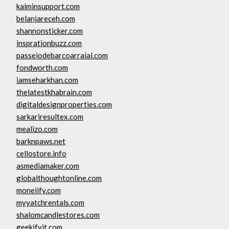
kaiminsupport.com
belanjareceh.com
shannonsticker.com
insprationbuzz.com
passeiodebarcoarraial.com
fondworth.com
iamseharkhan.com
thelatestkhabrain.com
digitaldesignproperties.com
sarkariresultex.com
mealizo.com
barknpaws.net
cellostore.info
asmediamaker.com
globalthoughtonline.com
moneiify.com
myyatchrentals.com
shalomcandlestores.com
geekifyit.com