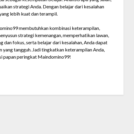
suaikan strategi Anda. Dengan belajar dari kesalahan
ng lebih kuat dan terampil.
domino99 membutuhkan kombinasi keterampilan,
 menyusun strategi kemenangan, memperhatikan lawan,
 dan fokus, serta belajar dari kesalahan, Anda dapat
 yang tangguh. Jadi tingkatkan keterampilan Anda,
nasi papan peringkat Maindomino99!