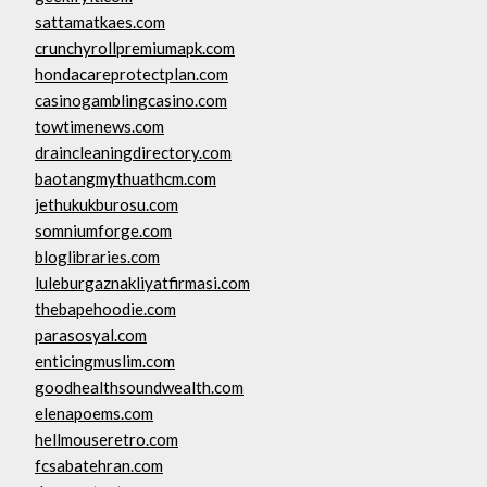
sattamatkaes.com
crunchyrollpremiumapk.com
hondacareprotectplan.com
casinogamblingcasino.com
towtimenews.com
draincleaningdirectory.com
baotangmythuathcm.com
jethukukburosu.com
somniumforge.com
bloglibraries.com
luleburgaznakliyatfirmasi.com
thebapehoodie.com
parasosyal.com
enticingmuslim.com
goodhealthsoundwealth.com
elenapoems.com
hellmouseretro.com
fcsabatehran.com