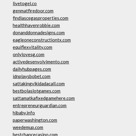
livetogel.co
genmatfiredoor.com
findlascegasproperties.com
healthhavenrobbie.com
donanddonnadesigns.com
eagleoneconstructiontx.com
equiflexvitality.com
onlylovesg.com
activedesenvolvimento.com
dailyhubpages.com
idnplaysbobet.com
sattakingvikidadacall.com
bestbolaslotgames.com
sattamatkafixedgamehere.com
entrepreneurguardian.com
hibaby.info
paperwashington.com
weedemup.com
bestchancecasino.com