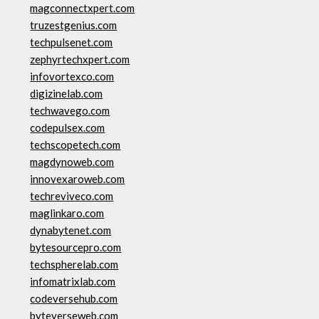
magconnectxpert.com
truzestgenius.com
techpulsenet.com
zephyrtechxpert.com
infovortexco.com
digizinelab.com
techwavego.com
codepulsex.com
techscopetech.com
magdynoweb.com
innovexaroweb.com
techreviveco.com
maglinkaro.com
dynabytenet.com
bytesourcepro.com
techspherelab.com
infomatrixlab.com
codeversehub.com
byteverseweb.com