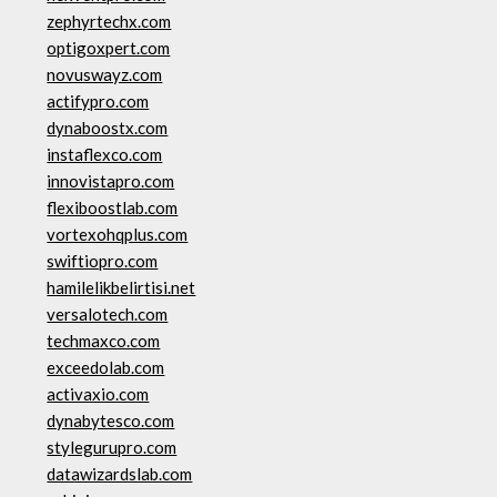
zephyrtechx.com
optigoxpert.com
novuswayz.com
actifypro.com
dynaboostx.com
instaflexco.com
innovistapro.com
flexiboostlab.com
vortexohqplus.com
swiftiopro.com
hamilelikbelirtisi.net
versalotech.com
techmaxco.com
exceedolab.com
activaxio.com
dynabytesco.com
stylegurupro.com
datawizardslab.com