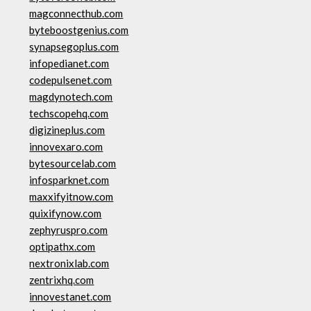
magconnecthub.com
byteboostgenius.com
synapsegoplus.com
infopedianet.com
codepulsenet.com
magdynotech.com
techscopehq.com
digizineplus.com
innovexaro.com
bytesourcelab.com
infosparknet.com
maxxifyitnow.com
quixifynow.com
zephyruspro.com
optipathx.com
nextronixlab.com
zentrixhq.com
innovestanet.com