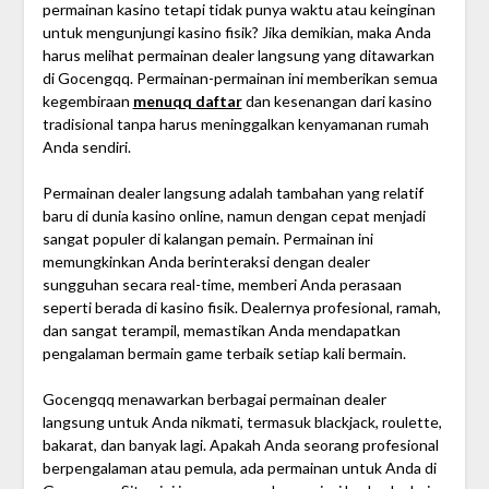
permainan kasino tetapi tidak punya waktu atau keinginan
untuk mengunjungi kasino fisik? Jika demikian, maka Anda
harus melihat permainan dealer langsung yang ditawarkan
di Gocengqq. Permainan-permainan ini memberikan semua
kegembiraan
menuqq daftar
dan kesenangan dari kasino
tradisional tanpa harus meninggalkan kenyamanan rumah
Anda sendiri.
Permainan dealer langsung adalah tambahan yang relatif
baru di dunia kasino online, namun dengan cepat menjadi
sangat populer di kalangan pemain. Permainan ini
memungkinkan Anda berinteraksi dengan dealer
sungguhan secara real-time, memberi Anda perasaan
seperti berada di kasino fisik. Dealernya profesional, ramah,
dan sangat terampil, memastikan Anda mendapatkan
pengalaman bermain game terbaik setiap kali bermain.
Gocengqq menawarkan berbagai permainan dealer
langsung untuk Anda nikmati, termasuk blackjack, roulette,
bakarat, dan banyak lagi. Apakah Anda seorang profesional
berpengalaman atau pemula, ada permainan untuk Anda di