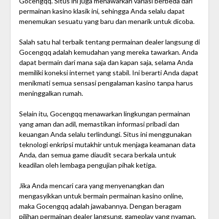
Gocengqq. Situs ini juga menawarkan variasi berbeda dari
permainan kasino klasik ini, sehingga Anda selalu dapat
menemukan sesuatu yang baru dan menarik untuk dicoba.
Salah satu hal terbaik tentang permainan dealer langsung di
Gocengqq adalah kemudahan yang mereka tawarkan. Anda
dapat bermain dari mana saja dan kapan saja, selama Anda
memiliki koneksi internet yang stabil. Ini berarti Anda dapat
menikmati semua sensasi pengalaman kasino tanpa harus
meninggalkan rumah.
Selain itu, Gocengqq menawarkan lingkungan permainan
yang aman dan adil, memastikan informasi pribadi dan
keuangan Anda selalu terlindungi. Situs ini menggunakan
teknologi enkripsi mutakhir untuk menjaga keamanan data
Anda, dan semua game diaudit secara berkala untuk
keadilan oleh lembaga pengujian pihak ketiga.
Jika Anda mencari cara yang menyenangkan dan
mengasyikkan untuk bermain permainan kasino online,
maka Gocengqq adalah jawabannya. Dengan beragam
pilihan permainan dealer langsung, gameplay yang nyaman,