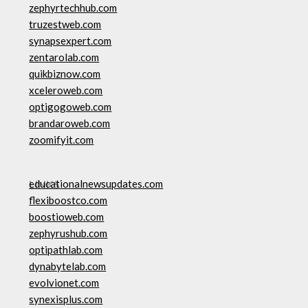
zephyrtechhub.com
truzestweb.com
synapsexpert.com
zentarolab.com
quikbiznow.com
xceleroweb.com
optigogoweb.com
brandaroweb.com
zoomifyit.com
LINKS
educationalnewsupdates.com
flexiboostco.com
boostioweb.com
zephyrushub.com
optipathlab.com
dynabytelab.com
evolvionet.com
synexisplus.com