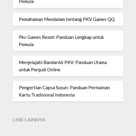
Pemula
Pemahaman Mendalam tentang PKV Games QQ
Pkv Games Resmi: Panduan Lengkap untuk
Pemula
Menjelajahi Bandar66 PKV: Panduan Utama
untuk Penjudi Online
Pengertian Capsa Susun: Panduan Permainan
Kartu Tradisional Indonesia
LINK LAINNYA