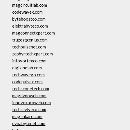
magcircuitlab.com
codewavex.com
byteboostco.com
elektrabyteco.com
magconnectxpert.com
truzestgenius.com
techpulsenet.com
zephyrtechxpert.com
infovortexco.com
digizinelab.com
techwavego.com
codepulsex.com
techscopetech.com
magdynoweb.com
innovexaroweb.com
techreviveco.com
maglinkaro.com
dynabytenet.com