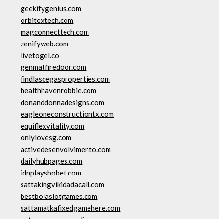
geekifygenius.com
orbitextech.com
magconnecttech.com
zenifyweb.com
livetogel.co
genmatfiredoor.com
findlascegasproperties.com
healthhavenrobbie.com
donanddonnadesigns.com
eagleoneconstructiontx.com
equiflexvitality.com
onlylovesg.com
activedesenvolvimento.com
dailyhubpages.com
idnplaysbobet.com
sattakingvikidadacall.com
bestbolaslotgames.com
sattamatkafixedgamehere.com