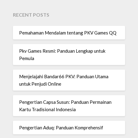
RECENT POSTS
Pemahaman Mendalam tentang PKV Games QQ
Pkv Games Resmi: Panduan Lengkap untuk
Pemula
Menjelajahi Bandar66 PKV: Panduan Utama
untuk Penjudi Online
Pengertian Capsa Susun: Panduan Permainan
Kartu Tradisional Indonesia
Pengertian Aduq: Panduan Komprehensif