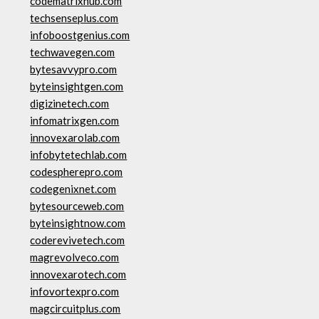
codematrixhub.com
techsenseplus.com
infoboostgenius.com
techwavegen.com
bytesavvypro.com
byteinsightgen.com
digizinetech.com
infomatrixgen.com
innovexarolab.com
infobytetechlab.com
codespherepro.com
codegenixnet.com
bytesourceweb.com
byteinsightnow.com
coderevivetech.com
magrevolveco.com
innovexarotech.com
infovortexpro.com
magcircuitplus.com