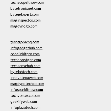
techscopeitnow.com
bytetronixnet.com
bytejetxpert.com
maginspectco.com
magdynogo.com
LINKS
techtronixhq.com
infogadgethub.com
codelinkitpro.com
techboostgen.com
techsensehub.com
bytelabtech.com
innovatexaweb.com
magdynotechco.com
infosparkitnow.com
techvortexco.com
geekifyweb.com
infoplazatech.com