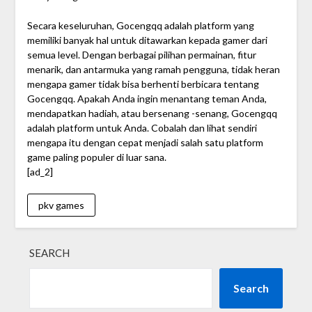
Secara keseluruhan, Gocengqq adalah platform yang
memiliki banyak hal untuk ditawarkan kepada gamer dari
semua level. Dengan berbagai pilihan permainan, fitur
menarik, dan antarmuka yang ramah pengguna, tidak heran
mengapa gamer tidak bisa berhenti berbicara tentang
Gocengqq. Apakah Anda ingin menantang teman Anda,
mendapatkan hadiah, atau bersenang -senang, Gocengqq
adalah platform untuk Anda. Cobalah dan lihat sendiri
mengapa itu dengan cepat menjadi salah satu platform
game paling populer di luar sana.
[ad_2]
pkv games
SEARCH
Search