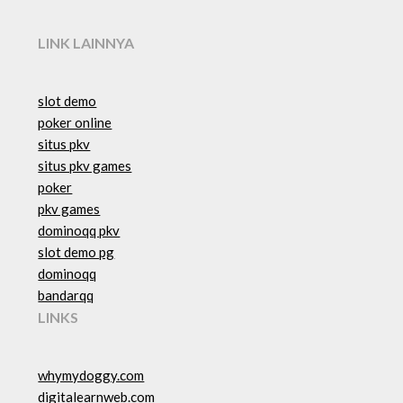
LINK LAINNYA
slot demo
poker online
situs pkv
situs pkv games
poker
pkv games
dominoqq pkv
slot demo pg
dominoqq
bandarqq
LINKS
whymydoggy.com
digitalearnweb.com