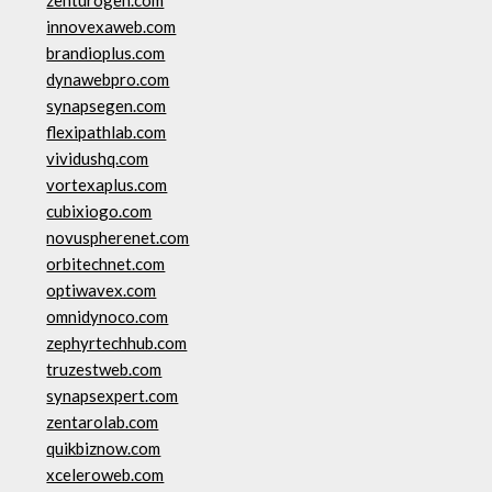
zenturogen.com
innovexaweb.com
brandioplus.com
dynawebpro.com
synapsegen.com
flexipathlab.com
vividushq.com
vortexaplus.com
cubixiogo.com
novuspherenet.com
orbitechnet.com
optiwavex.com
omnidynoco.com
zephyrtechhub.com
truzestweb.com
synapsexpert.com
zentarolab.com
quikbiznow.com
xceleroweb.com