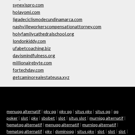
synexispro.com
holayomi.com
ligadeciclismodecundinamarca.com
nashvilleworkerscompensationattorney.com
holyfamilycathedralschool.org
londonkiddy.com
ufabetcoaching.biz
davismindfulness.org
millionairebyte.com
fortechday.com
getcaminorealestateusa.xyz
menuqq alternatif
|
pkv qq
|
pkv qq
|
situs pkv
|
situs qq
|
qq
poker
|
slot
|
pkv
|
sbobet
|
slot
|
situs slot
|
murniqq alternatif
|
hematqq alternatif
|
menuqq alternatif
|
murniqq alternatif
|
hematqq alternatif
|
pkv
|
dominoqq
|
situs pkv
|
slot
|
slot
|
slot
|