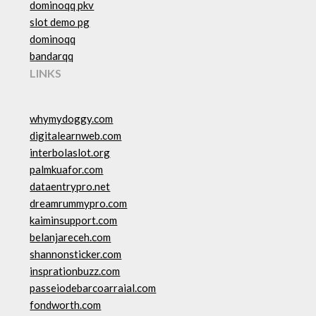
dominoqq pkv
slot demo pg
dominoqq
bandarqq
LINKS
whymydoggy.com
digitalearnweb.com
interbolaslot.org
palmkuafor.com
dataentrypro.net
dreamrummypro.com
kaiminsupport.com
belanjareceh.com
shannonsticker.com
insprationbuzz.com
passeiodebarcoarraial.com
fondworth.com