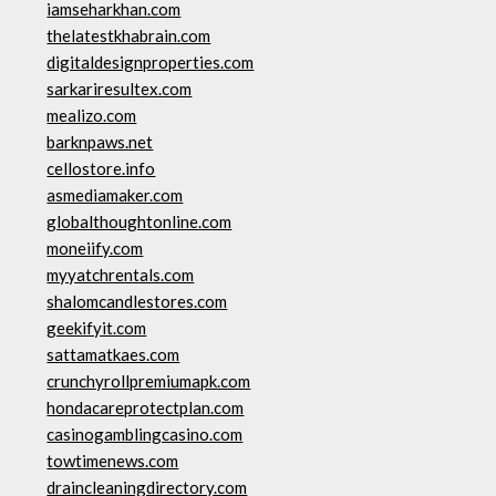
iamseharkhan.com
thelatestkhabrain.com
digitaldesignproperties.com
sarkariresultex.com
mealizo.com
barknpaws.net
cellostore.info
asmediamaker.com
globalthoughtonline.com
moneiify.com
myyatchrentals.com
shalomcandlestores.com
geekifyit.com
sattamatkaes.com
crunchyrollpremiumapk.com
hondacareprotectplan.com
casinogamblingcasino.com
towtimenews.com
draincleaningdirectory.com