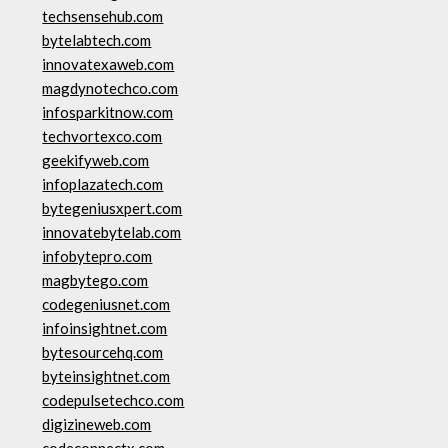
techsensehub.com
bytelabtech.com
innovatexaweb.com
magdynotechco.com
infosparkitnow.com
techvortexco.com
geekifyweb.com
infoplazatech.com
bytegeniusxpert.com
innovatebytelab.com
infobytepro.com
magbytego.com
codegeniusnet.com
infoinsightnet.com
bytesourcehq.com
byteinsightnet.com
codepulsetechco.com
digizineweb.com