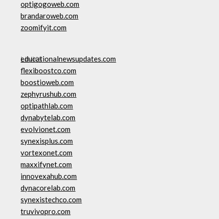
optigogoweb.com
brandaroweb.com
zoomifyit.com
LINKS
educationalnewsupdates.com
flexiboostco.com
boostioweb.com
zephyrushub.com
optipathlab.com
dynabytelab.com
evolvionet.com
synexisplus.com
vortexonet.com
maxxifynet.com
innovexahub.com
dynacorelab.com
synexistechco.com
truvivopro.com