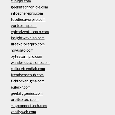
cubiqio.com
geeklifechronicle.com
infospherepro.com
foodiesavorpro.com
vortexohq.com
epicadventurepro.com
insightwavelab.com
lifeexplorerpro.com
novusgo.com
bytestormpro.com
wanderlustchrono.com
culturetrendlab.com
trendsensehub.com
ticktockenigma.com
eulerxr.com
geekifygenius.com
orbitextech.com
magconnecttech.com
zenifyweb.com