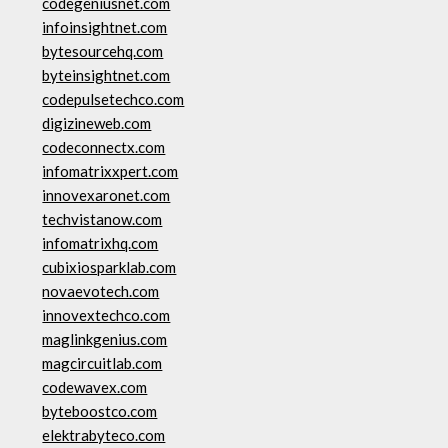
codegeniusnet.com
infoinsightnet.com
bytesourcehq.com
byteinsightnet.com
codepulsetechco.com
digizineweb.com
codeconnectx.com
infomatrixxpert.com
innovexaronet.com
techvistanow.com
infomatrixhq.com
cubixiosparklab.com
novaevotech.com
innovextechco.com
maglinkgenius.com
magcircuitlab.com
codewavex.com
byteboostco.com
elektrabyteco.com