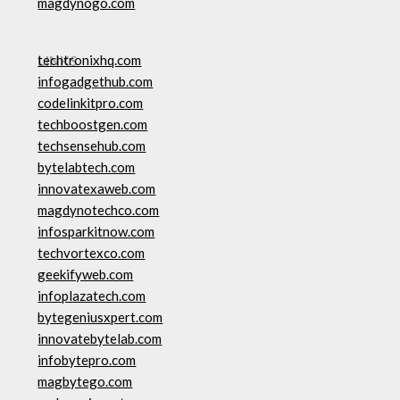
magdynogo.com
LINKS
techtronixhq.com
infogadgethub.com
codelinkitpro.com
techboostgen.com
techsensehub.com
bytelabtech.com
innovatexaweb.com
magdynotechco.com
infosparkitnow.com
techvortexco.com
geekifyweb.com
infoplazatech.com
bytegeniusxpert.com
innovatebytelab.com
infobytepro.com
magbytego.com