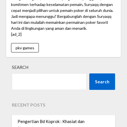
komitmen terhadap keselamatan pemain, Suryaqq dengan
cepat menjadi pilihan untuk pemain poker di seluruh dunia.
Jadi mengapa menunggu? Bergabunglah dengan Suryaqq
hari ini dan mulailah memainkan permainan poker favorit
Anda di lingkungan yang aman dan menarik.
[ad_2]
pkv games
SEARCH
Search
RECENT POSTS
Pengertian Bd Koprok : Khasiat dan