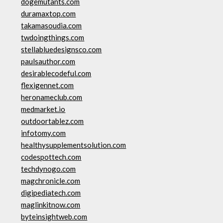
dogemutants.com
duramaxtop.com
takamasoudia.com
twdoingthings.com
stellabluedesignsco.com
paulsauthor.com
desirablecodeful.com
flexigennet.com
heronameclub.com
medmarket.io
outdoortablez.com
infotomy.com
healthysupplementsolution.com
codespottech.com
techdynogo.com
magchronicle.com
digipediatech.com
maglinkitnow.com
byteinsightweb.com