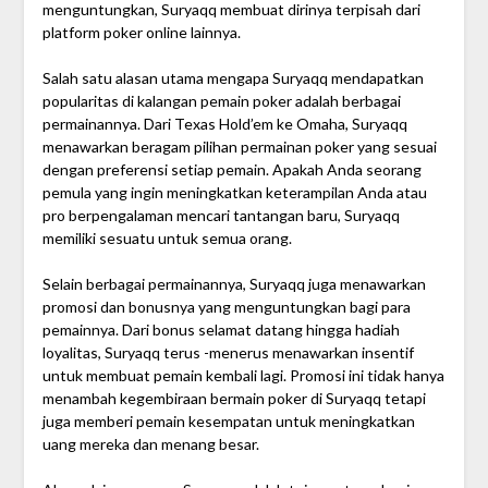
menguntungkan, Suryaqq membuat dirinya terpisah dari
platform poker online lainnya.
Salah satu alasan utama mengapa Suryaqq mendapatkan
popularitas di kalangan pemain poker adalah berbagai
permainannya. Dari Texas Hold’em ke Omaha, Suryaqq
menawarkan beragam pilihan permainan poker yang sesuai
dengan preferensi setiap pemain. Apakah Anda seorang
pemula yang ingin meningkatkan keterampilan Anda atau
pro berpengalaman mencari tantangan baru, Suryaqq
memiliki sesuatu untuk semua orang.
Selain berbagai permainannya, Suryaqq juga menawarkan
promosi dan bonusnya yang menguntungkan bagi para
pemainnya. Dari bonus selamat datang hingga hadiah
loyalitas, Suryaqq terus -menerus menawarkan insentif
untuk membuat pemain kembali lagi. Promosi ini tidak hanya
menambah kegembiraan bermain poker di Suryaqq tetapi
juga memberi pemain kesempatan untuk meningkatkan
uang mereka dan menang besar.