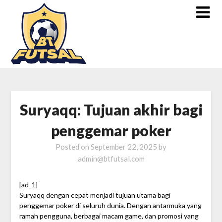
Suryaqq: Tujuan akhir bagi
penggemar poker
Posted on
September 22, 2025
by
admin@btfutsal.com
[ad_1]
Suryaqq dengan cepat menjadi tujuan utama bagi
penggemar poker di seluruh dunia. Dengan antarmuka yang
ramah pengguna, berbagai macam game, dan promosi yang