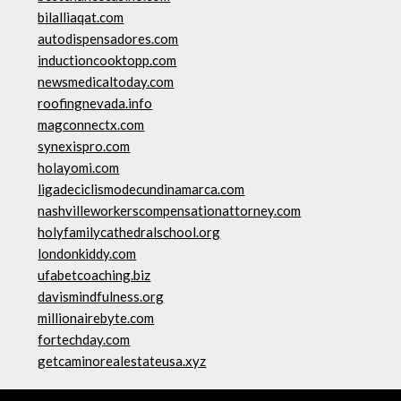
bilalliaqat.com
autodispensadores.com
inductioncooktopp.com
newsmedicaltoday.com
roofingnevada.info
magconnectx.com
synexispro.com
holayomi.com
ligadeciclismodecundinamarca.com
nashvilleworkerscompensationattorney.com
holyfamilycathedralschool.org
londonkiddy.com
ufabetcoaching.biz
davismindfulness.org
millionairebyte.com
fortechday.com
getcaminorealestateusa.xyz