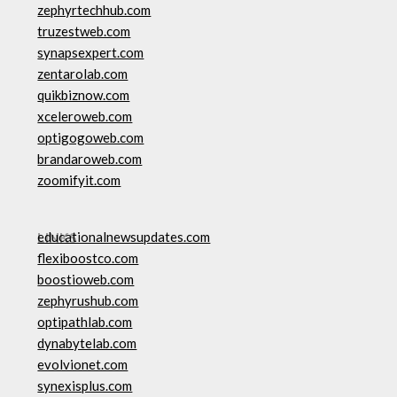
zephyrtechhub.com
truzestweb.com
synapsexpert.com
zentarolab.com
quikbiznow.com
xceleroweb.com
optigogoweb.com
brandaroweb.com
zoomifyit.com
LINKS
educationalnewsupdates.com
flexiboostco.com
boostioweb.com
zephyrushub.com
optipathlab.com
dynabytelab.com
evolvionet.com
synexisplus.com