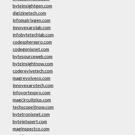
byteinsightgen.com
digizinetech.com
infomatrixgen.com
innovexarolab.com
infobytetechlab.com
codespherepro.com
codegenixnet.com
bytesourceweb.com
byteinsightnow.com
coderevivetech.com
magrevolveco.com
innovexarotech.com
infovortexpro.com
magcircuitplus.com
techscopeitnow.com
bytetronixnet.com
bytejetxpert.com
maginspectco.com