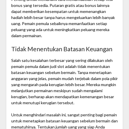
bonus yang tersedia. Putaran gratis atau bonus lainnya
dapat memberikan kesempatan untuk memenangkan
hadiah lebih besar tanpa harus mengeluarkan lebih banyak
uang. Pemain pemula sebaiknya memanfaatkan setiap
peluang yang ada untuk meningkatkan peluang mereka
dalam permainan.
Tidak Menentukan Batasan Keuangan
Salah satu kesalahan terbesar yang sering dilakukan oleh
pemain pemula dalam judi slot adalah tidak menentukan
batasan keuangan sebelum bermain. Tanpa menetapkan
anggaran yang jelas, pemain mudah terjebak dalam pola pikir
yang mengarah pada kerugian lebih besar. Mereka mungkin
melanjutkan permainan meskipun sudah mengalami
kerugian, berharap akan mendapatkan kemenangan besar
untuk menutupi kerugian tersebut.
Untuk menghindari masalah ini, sangat penting bagi pemain
untuk menetapkan batasan keuangan sebelum bermain dan
mematuhinya. Tentukan jumlah uang yang siap Anda