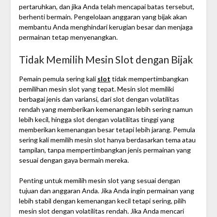
pertaruhkan, dan jika Anda telah mencapai batas tersebut,
berhenti bermain. Pengelolaan anggaran yang bijak akan
membantu Anda menghindari kerugian besar dan menjaga
permainan tetap menyenangkan.
Tidak Memilih Mesin Slot dengan Bijak
Pemain pemula sering kali
slot
tidak mempertimbangkan
pemilihan mesin slot yang tepat. Mesin slot memiliki
berbagai jenis dan variansi, dari slot dengan volatilitas
rendah yang memberikan kemenangan lebih sering namun
lebih kecil, hingga slot dengan volatilitas tinggi yang
memberikan kemenangan besar tetapi lebih jarang. Pemula
sering kali memilih mesin slot hanya berdasarkan tema atau
tampilan, tanpa mempertimbangkan jenis permainan yang
sesuai dengan gaya bermain mereka.
Penting untuk memilih mesin slot yang sesuai dengan
tujuan dan anggaran Anda. Jika Anda ingin permainan yang
lebih stabil dengan kemenangan kecil tetapi sering, pilih
mesin slot dengan volatilitas rendah. Jika Anda mencari