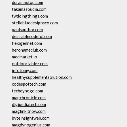
duramaxtop.com
takamasoudia.com
twdoingthings.com
stellabluedesignsco.com
paulsauthor.com
desirablecodeful.com
flexigennet.com
heronameclub.com
medmarket.io
outdoortablez.com
infotomy.com
healthysupplementsolution.com
codespottech.com
techdynogo.com
magchronicle.com
digipediatech.com
maglinkitnow.com
byteinsightweb.com
magdynogenius.com