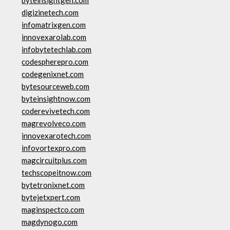
byteinsightgen.com
digizinetech.com
infomatrixgen.com
innovexarolab.com
infobytetechlab.com
codespherepro.com
codegenixnet.com
bytesourceweb.com
byteinsightnow.com
coderevivetech.com
magrevolveco.com
innovexarotech.com
infovortexpro.com
magcircuitplus.com
techscopeitnow.com
bytetronixnet.com
bytejetxpert.com
maginspectco.com
magdynogo.com