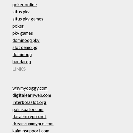
poker online
situs pkv
situs pkv games
poker
pkv games
dominoqq pkv
slot demo pg
dominoqq
bandarqq
LINKS
whymydoggy.com
digitalearnweb.com
interbolaslot.org
palmkuafor.com
dataentrypro.net
dreamrummypro.com
kaiminsupport.com