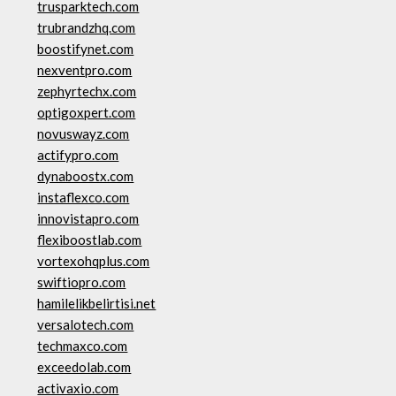
trusparktech.com
trubrandzhq.com
boostifynet.com
nexventpro.com
zephyrtechx.com
optigoxpert.com
novuswayz.com
actifypro.com
dynaboostx.com
instaflexco.com
innovistapro.com
flexiboostlab.com
vortexohqplus.com
swiftiopro.com
hamilelikbelirtisi.net
versalotech.com
techmaxco.com
exceedolab.com
activaxio.com