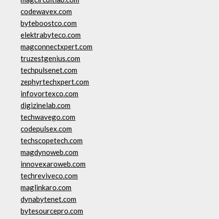
codewavex.com
byteboostco.com
elektrabyteco.com
magconnectxpert.com
truzestgenius.com
techpulsenet.com
zephyrtechxpert.com
infovortexco.com
digizinelab.com
techwavego.com
codepulsex.com
techscopetech.com
magdynoweb.com
innovexaroweb.com
techreviveco.com
maglinkaro.com
dynabytenet.com
bytesourcepro.com