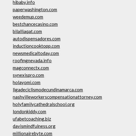
hibaby.info
paperwashington.com
weedemup.com
bestchancecasino.com
bilalliaqat.com
autodispensadores.com
inductioncooktopp.com
newsmedicaltoday.com
roofingnevada.info
magconnectx.com
synexispro.com
holayomi.com
ligadeciclismodecundinamarca.com
nashvilleworkerscompensationattorney.com
holyfamilycathedralschool.org
londonkiddy.com
ufabetcoaching.biz
davismindfulness.org
millionairebyte.com