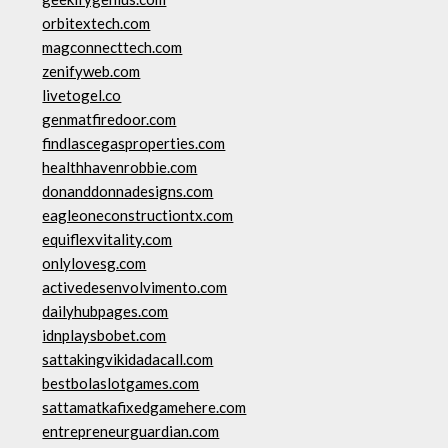
orbitextech.com
magconnecttech.com
zenifyweb.com
livetogel.co
genmatfiredoor.com
findlascegasproperties.com
healthhavenrobbie.com
donanddonnadesigns.com
eagleoneconstructiontx.com
equiflexvitality.com
onlylovesg.com
activedesenvolvimento.com
dailyhubpages.com
idnplaysbobet.com
sattakingvikidadacall.com
bestbolaslotgames.com
sattamatkafixedgamehere.com
entrepreneurguardian.com