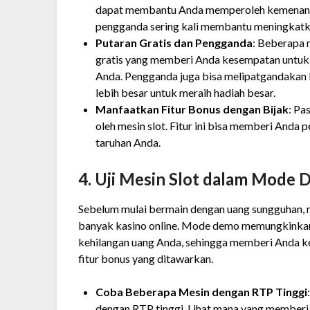
dapat membantu Anda memperoleh kemenangan 
pengganda sering kali membantu meningkatka
Putaran Gratis dan Pengganda
: Beberapa 
gratis yang memberi Anda kesempatan untu
Anda. Pengganda juga bisa melipatgandakan
lebih besar untuk meraih hadiah besar.
Manfaatkan Fitur Bonus dengan Bijak
: Pa
oleh mesin slot. Fitur ini bisa memberi Anda
taruhan Anda.
4. Uji Mesin Slot dalam Mode
Sebelum mulai bermain dengan uang sungguhan, 
banyak kasino online. Mode demo memungkinkan 
kehilangan uang Anda, sehingga memberi Anda k
fitur bonus yang ditawarkan.
Coba Beberapa Mesin dengan RTP Tinggi
dengan RTP tinggi. Lihat mana yang memberi