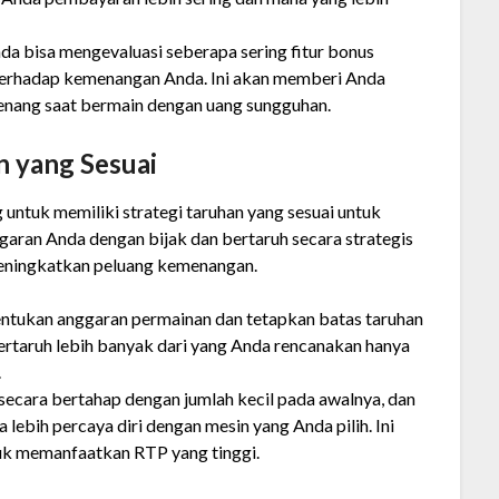
a bisa mengevaluasi seberapa sering fitur bonus
terhadap kemenangan Anda. Ini akan memberi Anda
menang saat bermain dengan uang sungguhan.
n yang Sesuai
 untuk memiliki strategi taruhan yang sesuai untuk
ran Anda dengan bijak dan bertaruh secara strategis
eningkatkan peluang kemenangan.
entukan anggaran permainan dan tetapkan batas taruhan
bertaruh lebih banyak dari yang Anda rencanakan hanya
.
 secara bertahap dengan jumlah kecil pada awalnya, dan
lebih percaya diri dengan mesin yang Anda pilih. Ini
k memanfaatkan RTP yang tinggi.