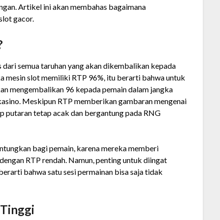
gan. Artikel ini akan membahas bagaimana
lot gacor.
?
is dari semua taruhan yang akan dikembalikan kepada
ka mesin slot memiliki RTP 96%, itu berarti bahwa untuk
 akan mengembalikan 96 kepada pemain dalam jangka
an kasino. Meskipun RTP memberikan gambaran mengenai
iap putaran tetap acak dan bergantung pada RNG
untungkan bagi pemain, karena mereka memberi
dengan RTP rendah. Namun, penting untuk diingat
erarti bahwa satu sesi permainan bisa saja tidak
 Tinggi