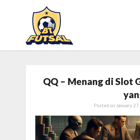
QQ – Menang di Slot 
yan
Posted on
January 27