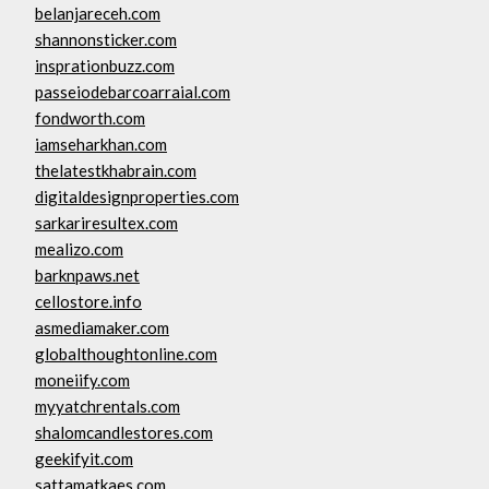
belanjareceh.com
shannonsticker.com
insprationbuzz.com
passeiodebarcoarraial.com
fondworth.com
iamseharkhan.com
thelatestkhabrain.com
digitaldesignproperties.com
sarkariresultex.com
mealizo.com
barknpaws.net
cellostore.info
asmediamaker.com
globalthoughtonline.com
moneiify.com
myyatchrentals.com
shalomcandlestores.com
geekifyit.com
sattamatkaes.com