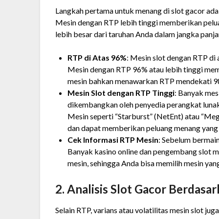
Langkah pertama untuk menang di slot gacor ada
Mesin dengan RTP lebih tinggi memberikan pelu
lebih besar dari taruhan Anda dalam jangka panja
RTP di Atas 96%
: Mesin slot dengan RTP d
Mesin dengan RTP 96% atau lebih tinggi mem
mesin bahkan menawarkan RTP mendekati 98
Mesin Slot dengan RTP Tinggi
: Banyak mes
dikembangkan oleh penyedia perangkat lunak
Mesin seperti “Starburst” (NetEnt) atau “Me
dan dapat memberikan peluang menang yang l
Cek Informasi RTP Mesin
: Sebelum bermain
Banyak kasino online dan pengembang slot 
mesin, sehingga Anda bisa memilih mesin yang
2. Analisis Slot Gacor Berdasar
Selain RTP, varians atau volatilitas mesin slot 