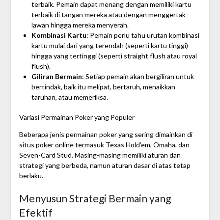
terbaik. Pemain dapat menang dengan memiliki kartu
terbaik di tangan mereka atau dengan menggertak
lawan hingga mereka menyerah.
Kombinasi Kartu
: Pemain perlu tahu urutan kombinasi
kartu mulai dari yang terendah (seperti kartu tinggi)
hingga yang tertinggi (seperti straight flush atau royal
flush).
Giliran Bermain
: Setiap pemain akan bergiliran untuk
bertindak, baik itu melipat, bertaruh, menaikkan
taruhan, atau memeriksa.
Variasi Permainan Poker yang Populer
Beberapa jenis permainan poker yang sering dimainkan di
situs poker online termasuk Texas Hold’em, Omaha, dan
Seven-Card Stud. Masing-masing memiliki aturan dan
strategi yang berbeda, namun aturan dasar di atas tetap
berlaku.
Menyusun Strategi Bermain yang
Efektif