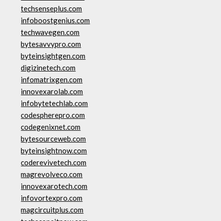
techsenseplus.com
infoboostgenius.com
techwavegen.com
bytesavvypro.com
byteinsightgen.com
digizinetech.com
infomatrixgen.com
innovexarolab.com
infobytetechlab.com
codespherepro.com
codegenixnet.com
bytesourceweb.com
byteinsightnow.com
coderevivetech.com
magrevolveco.com
innovexarotech.com
infovortexpro.com
magcircuitplus.com