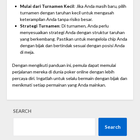
Mulai dari Turnamen Kecil
: Jika Anda masih baru, pilih
turnamen dengan taruhan kecil untuk mengasah
keterampilan Anda tanpa risiko besar.
Strategi Turnamen
: Di turnamen, Anda perlu
menyesuaikan strategi Anda dengan struktur taruhan
yang berkembang. Pastikan untuk mengelola chip Anda
dengan bijak dan bertindak sesuai dengan posisi Anda
di meja.
Dengan mengikuti panduan ini, pemula dapat memulai
perjalanan mereka di dunia poker online dengan lebih
percaya diri. Ingatlah untuk selalu bermain dengan bijak dan
menikmati setiap permainan yang Anda mainkan.
SEARCH
Search