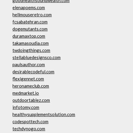
goodhealthsoundwealth.com
elenapoems.com
hellmouseretro.com
fcsabatehran.com
dogemutants.com
duramaxtop.com
takamasoudia.com
twdoingthings.com
stellabluedesignsco.com
paulsauthor.com
desirablecodeful.com
flexigennet.com
heronameclub.com
medmarket.io
outdoortablez.com
infotomy.com
healthysupplementsolution.com
codespottech.com
techdynogo.com