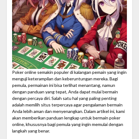
Poker online semakin populer di kalangan pemain yang ingin
menguji keterampilan dan keberuntungan mereka. Bagi
pemula, permainan ini bisa terlihat menantang, namun
dengan panduan yang tepat, Anda dapat mulai bermain
dengan percaya diri. Salah satu hal yang paling penting
adalah memilih situs terpercaya agar pengalaman bermain
Anda lebih aman dan menyenangkan. Dalam artikel ini, kami
akan memberikan panduan lengkap untuk bermain poker
online, khususnya bagi pemula yang ingin memulai dengan
langkah yang benar.