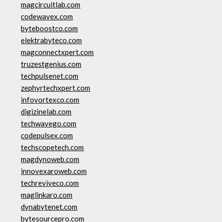
magcircuitlab.com
codewavex.com
byteboostco.com
elektrabyteco.com
magconnectxpert.com
truzestgenius.com
techpulsenet.com
zephyrtechxpert.com
infovortexco.com
digizinelab.com
techwavego.com
codepulsex.com
techscopetech.com
magdynoweb.com
innovexaroweb.com
techreviveco.com
maglinkaro.com
dynabytenet.com
bytesourcepro.com