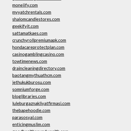
moneiify.com
myyatchrentals.com
shalomcandlestores.com
geekifyit.com
sattamatkaes.com
crunchyrollpremiumapk.com
hondacareprotectplan.com
casinogamblingcasino.com
towtimenews.com
draincleaningdirectory.com
baotangmythuathcm.com
jethukukburosu.com
somniumforge.com
bloglibraries.com
luleburgaznakliyatfirmasi.com
thebapehoodie.com
parasosyal.com
enticingmuslim.com