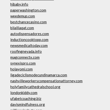
hibaby.info
paperwashington.com
weedemup.com
bestchancecasino.com
bilalliaqat.com
autodispensadores.com
inductioncooktopp.com
newsmedicaltoday.com
roofingnevada.info
magconnectx.com
synexispro.com
holayomi.com
ligadeciclismodecundinamarca.com
nashvilleworkerscompensationattorney.com
holyfamilycathedralschool.org
londonkiddy.com
ufabetcoaching.biz
davismindfulness.org