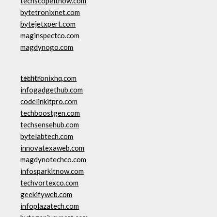
techscopeitnow.com
bytetronixnet.com
bytejetxpert.com
maginspectco.com
magdynogo.com
LINKS
techtronixhq.com
infogadgethub.com
codelinkitpro.com
techboostgen.com
techsensehub.com
bytelabtech.com
innovatexaweb.com
magdynotechco.com
infosparkitnow.com
techvortexco.com
geekifyweb.com
infoplazatech.com