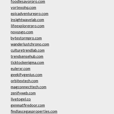
foodiesavorpro.com
vortexohq.com
epicadventurepro.com
insightwavelab.com
lifeexplorerpro.com
novusgo.com
bytestormpro.com
wanderlustchrono.com
culturetrendlab.com
trendsensehub.com
ticktockenigma.com
eulerxr.com
geekifygenius.com
orbitextech.com
magconnecttech.com
zenifyweb.com
livetogel.co
genmatfiredoor.com
findlascegasproperties.com