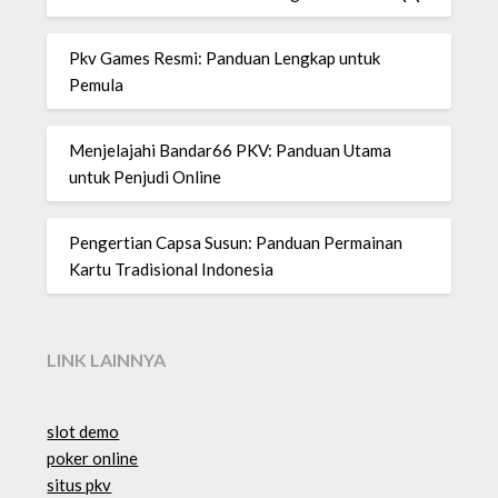
Pkv Games Resmi: Panduan Lengkap untuk
Pemula
Menjelajahi Bandar66 PKV: Panduan Utama
untuk Penjudi Online
Pengertian Capsa Susun: Panduan Permainan
Kartu Tradisional Indonesia
LINK LAINNYA
slot demo
poker online
situs pkv