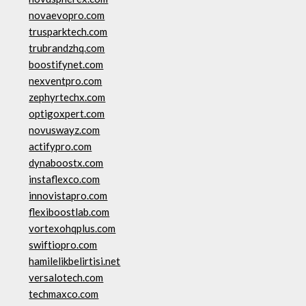
novaevopro.com
trusparktech.com
trubrandzhq.com
boostifynet.com
nexventpro.com
zephyrtechx.com
optigoxpert.com
novuswayz.com
actifypro.com
dynaboostx.com
instaflexco.com
innovistapro.com
flexiboostlab.com
vortexohqplus.com
swiftiopro.com
hamilelikbelirtisi.net
versalotech.com
techmaxco.com