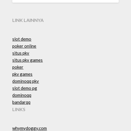
LINK LAINNYA
slot demo
poker online
situs pkv
situs pkv games
poker
pkv games
dominoqq pkv
slot demo pg
dominoqq
bandarqq
LINKS
whymydoggy.com