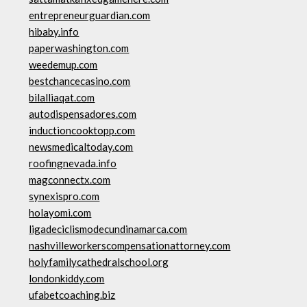
entrepreneurguardian.com
hibaby.info
paperwashington.com
weedemup.com
bestchancecasino.com
bilalliaqat.com
autodispensadores.com
inductioncooktopp.com
newsmedicaltoday.com
roofingnevada.info
magconnectx.com
synexispro.com
holayomi.com
ligadeciclismodecundinamarca.com
nashvilleworkerscompensationattorney.com
holyfamilycathedralschool.org
londonkiddy.com
ufabetcoaching.biz