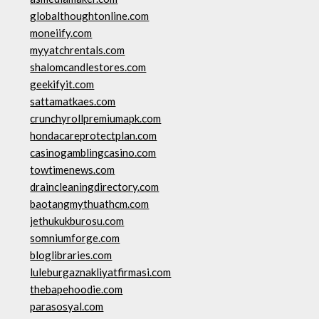
globalthoughtonline.com
moneiify.com
myyatchrentals.com
shalomcandlestores.com
geekifyit.com
sattamatkaes.com
crunchyrollpremiumapk.com
hondacareprotectplan.com
casinogamblingcasino.com
towtimenews.com
draincleaningdirectory.com
baotangmythuathcm.com
jethukukburosu.com
somniumforge.com
bloglibraries.com
luleburgaznakliyatfirmasi.com
thebapehoodie.com
parasosyal.com