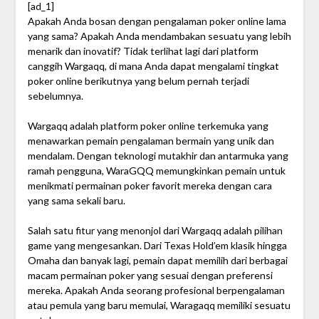
[ad_1]
Apakah Anda bosan dengan pengalaman poker online lama
yang sama? Apakah Anda mendambakan sesuatu yang lebih
menarik dan inovatif? Tidak terlihat lagi dari platform
canggih Wargaqq, di mana Anda dapat mengalami tingkat
poker online berikutnya yang belum pernah terjadi
sebelumnya.
Wargaqq adalah platform poker online terkemuka yang
menawarkan pemain pengalaman bermain yang unik dan
mendalam. Dengan teknologi mutakhir dan antarmuka yang
ramah pengguna, WaraGQQ memungkinkan pemain untuk
menikmati permainan poker favorit mereka dengan cara
yang sama sekali baru.
Salah satu fitur yang menonjol dari Wargaqq adalah pilihan
game yang mengesankan. Dari Texas Hold’em klasik hingga
Omaha dan banyak lagi, pemain dapat memilih dari berbagai
macam permainan poker yang sesuai dengan preferensi
mereka. Apakah Anda seorang profesional berpengalaman
atau pemula yang baru memulai, Waragaqq memiliki sesuatu