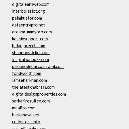
digitalearnweb.com
interbolaslot.org
palmkuafor.com
dataentrypro.net
dreamrummypro.com
kaiminsupport.com
belanjareceh.com
shannonsticker.com
insprationbuzz.com
passeiodebarcoarraial.com
fondworth.com
iamseharkhan.com
thelatestkhabrain.com
digitaldesignproperties.com
sarkariresultex.com
mealizo.com
barknpaws.net
cellostore.info
asmediamaker.com