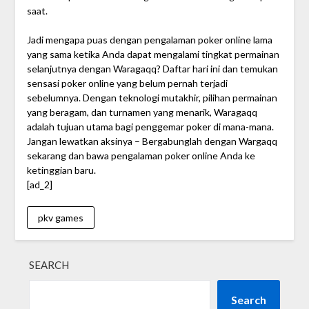
saat.
Jadi mengapa puas dengan pengalaman poker online lama
yang sama ketika Anda dapat mengalami tingkat permainan
selanjutnya dengan Waragaqq? Daftar hari ini dan temukan
sensasi poker online yang belum pernah terjadi
sebelumnya. Dengan teknologi mutakhir, pilihan permainan
yang beragam, dan turnamen yang menarik, Waragaqq
adalah tujuan utama bagi penggemar poker di mana-mana.
Jangan lewatkan aksinya – Bergabunglah dengan Wargaqq
sekarang dan bawa pengalaman poker online Anda ke
ketinggian baru.
[ad_2]
pkv games
SEARCH
Search