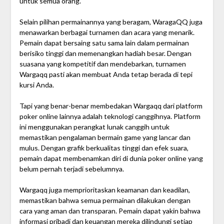
untuk semua orang.
Selain pilihan permainannya yang beragam, WaragaQQ juga
menawarkan berbagai turnamen dan acara yang menarik.
Pemain dapat bersaing satu sama lain dalam permainan
berisiko tinggi dan memenangkan hadiah besar. Dengan
suasana yang kompetitif dan mendebarkan, turnamen
Wargaqq pasti akan membuat Anda tetap berada di tepi
kursi Anda.
Tapi yang benar-benar membedakan Wargaqq dari platform
poker online lainnya adalah teknologi canggihnya. Platform
ini menggunakan perangkat lunak canggih untuk
memastikan pengalaman bermain game yang lancar dan
mulus. Dengan grafik berkualitas tinggi dan efek suara,
pemain dapat membenamkan diri di dunia poker online yang
belum pernah terjadi sebelumnya.
Wargaqq juga memprioritaskan keamanan dan keadilan,
memastikan bahwa semua permainan dilakukan dengan
cara yang aman dan transparan. Pemain dapat yakin bahwa
informasi pribadi dan keuangan mereka dilindungi setiap