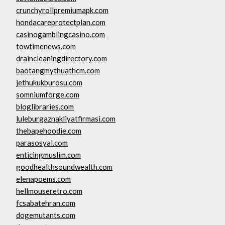
crunchyrollpremiumapk.com
hondacareprotectplan.com
casinogamblingcasino.com
towtimenews.com
draincleaningdirectory.com
baotangmythuathcm.com
jethukukburosu.com
somniumforge.com
bloglibraries.com
luleburgaznakliyatfirmasi.com
thebapehoodie.com
parasosyal.com
enticingmuslim.com
goodhealthsoundwealth.com
elenapoems.com
hellmouseretro.com
fcsabatehran.com
dogemutants.com