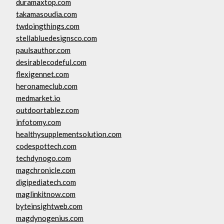
duramaxtop.com
takamasoudia.com
twdoingthings.com
stellabluedesignsco.com
paulsauthor.com
desirablecodeful.com
flexigennet.com
heronameclub.com
medmarket.io
outdoortablez.com
infotomy.com
healthysupplementsolution.com
codespottech.com
techdynogo.com
magchronicle.com
digipediatech.com
maglinkitnow.com
byteinsightweb.com
magdynogenius.com