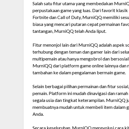
Salah satu fitur utama yang membedakan MurniQQ
perpustakaan game yang luas. Dari favorit klasik 
Fortnite dan Call of Duty, MurniQQ memiliki se
biasa yang mencari putaran cepat permainan fav
tantangan, MurniQQ telah Anda liput.
Fitur menonjol lain dari MurniQQ adalah aspek s
terhubung dengan teman dan gamer lain dari sel
multipemain atau hanya mengobrol dan bersosial
MurniQQ dari platform game online lainnya da
tambahan ke dalam pengalaman bermain game.
Selain berbagai pilihan permainan dan fitur sos
pemain. Platform ini mudah dinavigasi dan rama
segala usia dan tingkat keterampilan. MurniQQ
membuatnya mudah untuk membeli item dalam g
Anda.
Secara keseluruhan, MurniQQ merevolusi cara ki