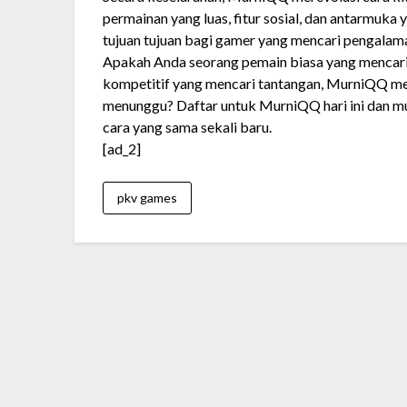
permainan yang luas, fitur sosial, dan antarmu
tujuan tujuan bagi gamer yang mencari pengalam
Apakah Anda seorang pemain biasa yang mencari
kompetitif yang mencari tantangan, MurniQQ me
menunggu? Daftar untuk MurniQQ hari ini dan mu
cara yang sama sekali baru.
[ad_2]
pkv games