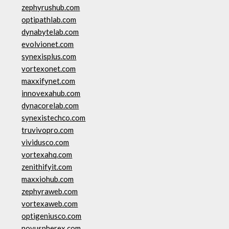
zephyrushub.com
optipathlab.com
dynabytelab.com
evolvionet.com
synexisplus.com
vortexonet.com
maxxifynet.com
innovexahub.com
dynacorelab.com
synexistechco.com
truvivopro.com
vividusco.com
vortexahq.com
zenithifyit.com
maxxiohub.com
zephyraweb.com
vortexaweb.com
optigeniusco.com
novuspherex.com