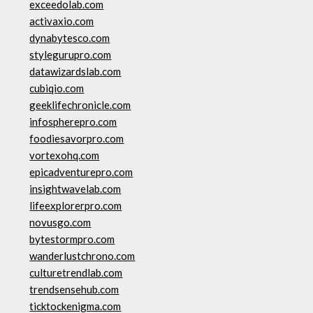
exceedolab.com
activaxio.com
dynabytesco.com
stylegurupro.com
datawizardslab.com
cubiqio.com
geeklifechronicle.com
infospherepro.com
foodiesavorpro.com
vortexohq.com
epicadventurepro.com
insightwavelab.com
lifeexplorerpro.com
novusgo.com
bytestormpro.com
wanderlustchrono.com
culturetrendlab.com
trendsensehub.com
ticktockenigma.com