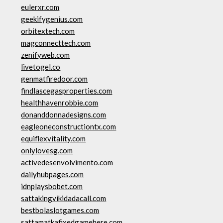
eulerxr.com
geekifygenius.com
orbitextech.com
magconnecttech.com
zenifyweb.com
livetogel.co
genmatfiredoor.com
findlascegasproperties.com
healthhavenrobbie.com
donanddonnadesigns.com
eagleoneconstructiontx.com
equiflexvitality.com
onlylovesg.com
activedesenvolvimento.com
dailyhubpages.com
idnplaysbobet.com
sattakingvikidadacall.com
bestbolaslotgames.com
sattamatkafixedgamehere.com