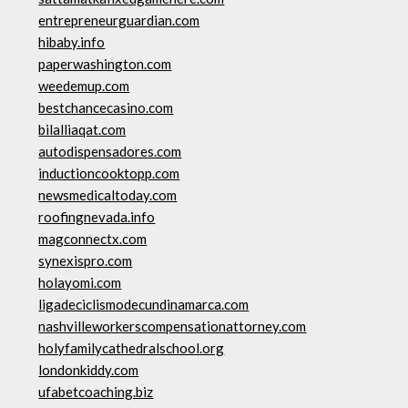
entrepreneurguardian.com
hibaby.info
paperwashington.com
weedemup.com
bestchancecasino.com
bilalliaqat.com
autodispensadores.com
inductioncooktopp.com
newsmedicaltoday.com
roofingnevada.info
magconnectx.com
synexispro.com
holayomi.com
ligadeciclismodecundinamarca.com
nashvilleworkerscompensationattorney.com
holyfamilycathedralschool.org
londonkiddy.com
ufabetcoaching.biz