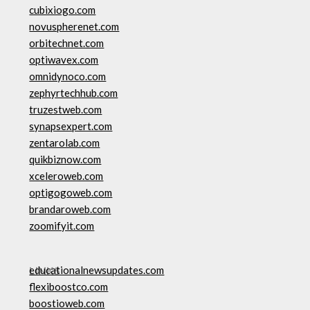
cubixiogo.com
novuspherenet.com
orbitechnet.com
optiwavex.com
omnidynoco.com
zephyrtechhub.com
truzestweb.com
synapsexpert.com
zentarolab.com
quikbiznow.com
xceleroweb.com
optigogoweb.com
brandaroweb.com
zoomifyit.com
LINKS
educationalnewsupdates.com
flexiboostco.com
boostioweb.com