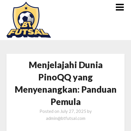
Menjelajahi Dunia
PinoQQ yang
Menyenangkan: Panduan
Pemula
Posted on
July 27, 2025
by
admin@btfutsal.com