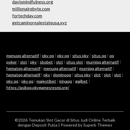
davismindfulness.org
millionairebyte.com
fortechday.com
getcaminorealestateusa.xyz
menuqq alternatif
|
pkv qq
|
pkv qq
|
situs pkv
|
situs qq
|
qq
poker
|
slot
|
pkv
|
sbobet
|
slot
|
situs slot
|
murniqq alternatif
|
hematqq alternatif
|
menuqq alternatif
|
murniqq alternatif
|
hematqq alternatif
|
pkv
|
dominoqq
|
situs pkv
|
slot
|
slot
|
slot
|
pkv qq
|
pkv qq
|
majestibet
|
miyaqq
|
gajibet
|
https://asikqq.pkvgamesresmi.org/
©2026 Temukan Slot Gacor di Situs Judi Online Terbaik
dengan Deposit Pulsa
| Powered by
Superb Themes