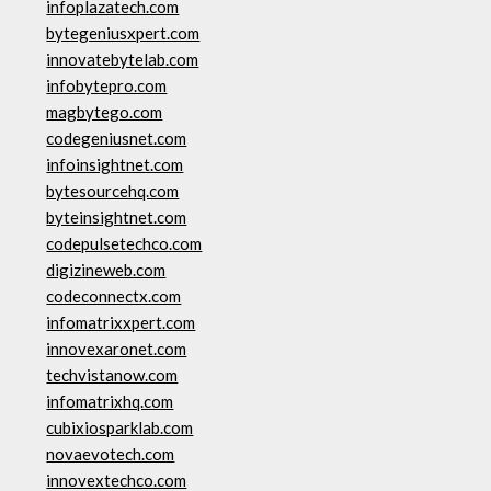
infoplazatech.com
bytegeniusxpert.com
innovatebytelab.com
infobytepro.com
magbytego.com
codegeniusnet.com
infoinsightnet.com
bytesourcehq.com
byteinsightnet.com
codepulsetechco.com
digizineweb.com
codeconnectx.com
infomatrixxpert.com
innovexaronet.com
techvistanow.com
infomatrixhq.com
cubixiosparklab.com
novaevotech.com
innovextechco.com