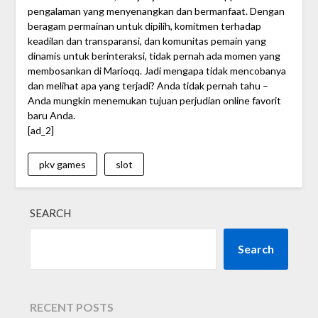
pengalaman yang menyenangkan dan bermanfaat. Dengan
beragam permainan untuk dipilih, komitmen terhadap
keadilan dan transparansi, dan komunitas pemain yang
dinamis untuk berinteraksi, tidak pernah ada momen yang
membosankan di Marioqq. Jadi mengapa tidak mencobanya
dan melihat apa yang terjadi? Anda tidak pernah tahu –
Anda mungkin menemukan tujuan perjudian online favorit
baru Anda.
[ad_2]
pkv games
slot
SEARCH
Search
RECENT POSTS