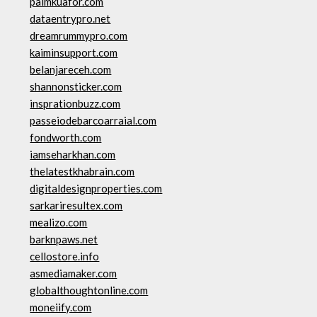
palmkuafor.com
dataentrypro.net
dreamrummypro.com
kaiminsupport.com
belanjareceh.com
shannonsticker.com
insprationbuzz.com
passeiodebarcoarraial.com
fondworth.com
iamseharkhan.com
thelatestkhabrain.com
digitaldesignproperties.com
sarkariresultex.com
mealizo.com
barknpaws.net
cellostore.info
asmediamaker.com
globalthoughtonline.com
moneiify.com