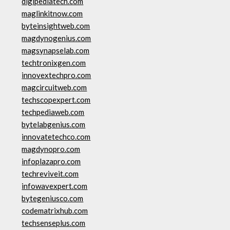
digipediatech.com
maglinkitnow.com
byteinsightweb.com
magdynogenius.com
magsynapselab.com
techtronixgen.com
innovextechpro.com
magcircuitweb.com
techscopexpert.com
techpediaweb.com
bytelabgenius.com
innovatetechco.com
magdynopro.com
infoplazapro.com
techreviveit.com
infowavexpert.com
bytegeniusco.com
codematrixhub.com
techsenseplus.com