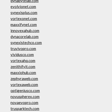
dynabytelab.com
evolvionet.com
synexisplus.com
vortexonet.com
maxxifynet.com
innovexahub.com
dynacorelab.com
synexistechco.com
truvivopro.com
vividusco.com
vortexahq.com
zenithifyit.com
maxxiohub.com
zephyraweb.com
vortexaweb.com
optigeniusco.com
novuspherex.com
novaevopro.com
trusparktech.com