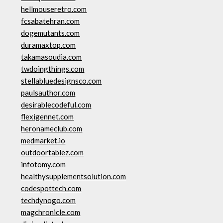
hellmouseretro.com
fcsabatehran.com
dogemutants.com
duramaxtop.com
takamasoudia.com
twdoingthings.com
stellabluedesignsco.com
paulsauthor.com
desirablecodeful.com
flexigennet.com
heronameclub.com
medmarket.io
outdoortablez.com
infotomy.com
healthysupplementsolution.com
codespottech.com
techdynogo.com
magchronicle.com