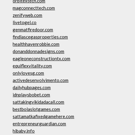
orbitextech.com
magconnecttech.com
zenifyweb.com
livetogel.co
genmatfiredoor.com
findlascegasproperties.com
healthhavenrobbie.com
donanddonnadesigns.com
eagleoneconstructiontx.com
equiflexvitality.com
onlylovesg.com
activedesenvolvimento.com
dailyhubpages.com
idnplaysbobet.com
sattakingvikidadacall.com
bestbolaslotgames.com
sattamatkafixedgamehere.com
entrepreneurguardian.com
hibaby.info