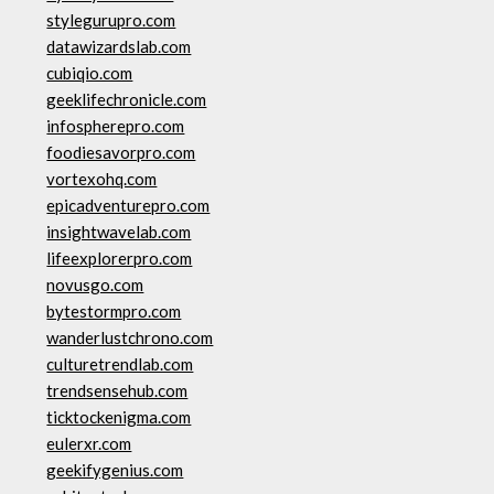
stylegurupro.com
datawizardslab.com
cubiqio.com
geeklifechronicle.com
infospherepro.com
foodiesavorpro.com
vortexohq.com
epicadventurepro.com
insightwavelab.com
lifeexplorerpro.com
novusgo.com
bytestormpro.com
wanderlustchrono.com
culturetrendlab.com
trendsensehub.com
ticktockenigma.com
eulerxr.com
geekifygenius.com