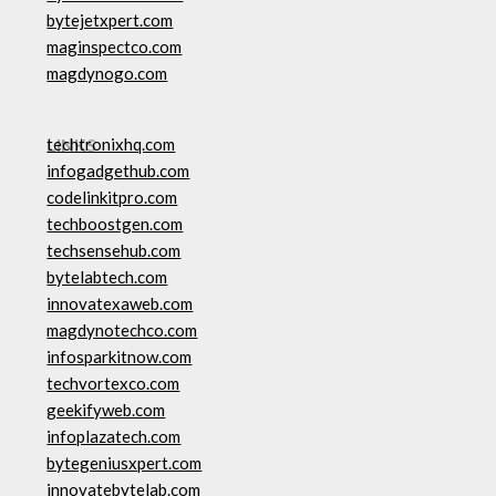
bytejetxpert.com
maginspectco.com
magdynogo.com
LINKS
techtronixhq.com
infogadgethub.com
codelinkitpro.com
techboostgen.com
techsensehub.com
bytelabtech.com
innovatexaweb.com
magdynotechco.com
infosparkitnow.com
techvortexco.com
geekifyweb.com
infoplazatech.com
bytegeniusxpert.com
innovatebytelab.com