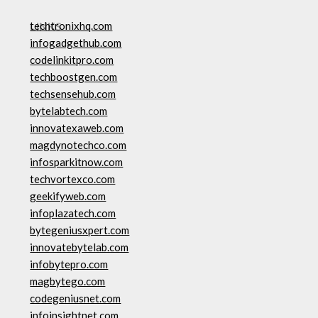
LINKS
techtronixhq.com
infogadgethub.com
codelinkitpro.com
techboostgen.com
techsensehub.com
bytelabtech.com
innovatexaweb.com
magdynotechco.com
infosparkitnow.com
techvortexco.com
geekifyweb.com
infoplazatech.com
bytegeniusxpert.com
innovatebytelab.com
infobytepro.com
magbytego.com
codegeniusnet.com
infoinsightnet.com