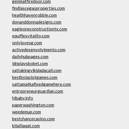
genmatfiredoor.com
findlascegasproperties.com
healthhavenrobbie.com
donanddonnadesigns.com
eagleoneconstructiontx.com
equiflexvitality.com
onlylovesg.com
activedesenvolvimento.com
dailyhubpages.com
idnplaysbobet.com
sattakingvikidadacall.com
bestbolaslotgames.com
sattamatkafixedgamehere.com
entrepreneurguardian.com
hibaby.info
paperwashington.com
weedemup.com
bestchancecasino.com
bilalliaqat.com