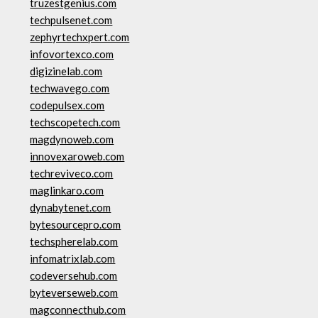
truzestgenius.com
techpulsenet.com
zephyrtechxpert.com
infovortexco.com
digizinelab.com
techwavego.com
codepulsex.com
techscopetech.com
magdynoweb.com
innovexaroweb.com
techreviveco.com
maglinkaro.com
dynabytenet.com
bytesourcepro.com
techspherelab.com
infomatrixlab.com
codeversehub.com
byteverseweb.com
magconnecthub.com