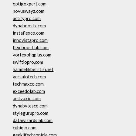
optigoxpert.com
novuswayz.com
actifypro.com
dynaboostx.com
instaflexco.com
innovistapro.com
flexiboostlab.com
vortexohqplus.com
swiftiopro.com
hamilelikbelirtisi.net
versalotech.com
techmaxco.com
exceedolab.com
activaxio.com
dynabytesco.com
stylegurupro.com
datawizardslab.com
cubiqio.com
geeklifechronicle.com