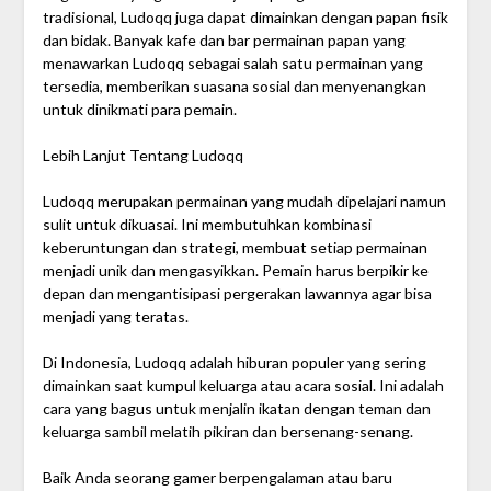
tradisional, Ludoqq juga dapat dimainkan dengan papan fisik
dan bidak. Banyak kafe dan bar permainan papan yang
menawarkan Ludoqq sebagai salah satu permainan yang
tersedia, memberikan suasana sosial dan menyenangkan
untuk dinikmati para pemain.
Lebih Lanjut Tentang Ludoqq
Ludoqq merupakan permainan yang mudah dipelajari namun
sulit untuk dikuasai. Ini membutuhkan kombinasi
keberuntungan dan strategi, membuat setiap permainan
menjadi unik dan mengasyikkan. Pemain harus berpikir ke
depan dan mengantisipasi pergerakan lawannya agar bisa
menjadi yang teratas.
Di Indonesia, Ludoqq adalah hiburan populer yang sering
dimainkan saat kumpul keluarga atau acara sosial. Ini adalah
cara yang bagus untuk menjalin ikatan dengan teman dan
keluarga sambil melatih pikiran dan bersenang-senang.
Baik Anda seorang gamer berpengalaman atau baru