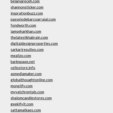
belanjareceh.com
shannonsticker.com
insprationbuzz.com
passeiodebarcoarraial.com
fondworth.com
iamseharkhan.com
thelatestkhabrain.com
digitaldesignproperties.com
sarkariresultex.com
mealizo.com
barknpaws.net
cellostore.info
asmediamaker.com
globalthoughtonline.com
moneiify.com
myyatchrentals.com
shalomcandlestores.com
geekifyit.com
sattamatkaes.com