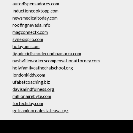
autodispensadores.com
inductioncooktopp.com
newsmedicaltoday.com
roofingnevada.info
magconnectx.com
synexispro.com
holayomi.com
ligadeciclismodecundinamarca.com
nashvilleworkerscompensationattorney.com
holyfamilycathedralschool.org
londonkiddy.com
ufabetcoaching.biz
davismindfulness.org
millionairebyte.com
fortechday.com
getcaminorealestateusa.xyz