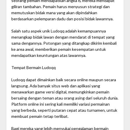
seorang pemain mendapatkan angka 6, mereka mendapat
giliran tambahan. Pemain harus menyusun strategi dan
memutuskan bidak mana yang akan dipindahkan
berdasarkan pelemparan dadu dan posisi bidak lawannya.
Salah satu aspek unik Ludoqq adalah kemampuannya
menangkap bidak lawan dengan mendarat di tempat yang
sama dengannya. Potongan yang ditangkap dikirim kembali
ke area awal, memberikan pemain kesempatan untuk
mendapatkan keuntungan atas lawannya.
Tempat Bermain Ludoqq
Ludoqq dapat dimainkan baik secara online maupun secara
langsung. Ada banyak situs web dan aplikasi yang
menawarkan game versi digital, memungkinkan pemain
bersaing dengan teman atau orang asing dari seluruh dunia.
Platform online ini sering kali memiliki variasi permainan
yang berbeda, seperti putaran cepat atau turnamen, untuk
membuat pemain tetap terlibat.
Bagi mereka yang lebih menyukai pengalaman bermain