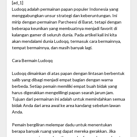
[ad_1]
Ludoqq adalah permainan papan populer Indonesia yang
menggabungkan unsur strategi dan keberuntungan. Ini
mirip dengan permainan Parcheesi di Barat, tetapi dengan
beberapa keunikan yang membuatnya menjadi favorit di
kalangan gamer di seluruh dunia. Pada artikel kali ini kita
akan mendalami dunia Ludoqq, termasuk cara bermainnya,
tempat bermainnya, dan masih banyak lagi.
Cara Bermain Ludoqq
Ludoqq dimainkan di atas papan dengan lintasan berbentuk
salib yang dibagi menjadi empat bagian dengan warna
berbeda. Setiap pemain memiliki empat buah bidak yang
harus digerakkan mengelilingi papan searah jarum jam.
Tujuan dari permainan ini adalah untuk memindahkan semua
bidak Anda dari area awal ke area kandang sebelum lawan
Anda.
Pemain bergiliran melempar dadu untuk menentukan
berapa banyak ruang yang dapat mereka gerakkan. Jika