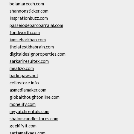
belanjareceh.com
shannonsticker.com
insprationbuzz.com
passeiodebarcoarraial.com
fondworth.com
iamseharkhan.com
thelatestkhabrain.com
digitaldesignproperties.com
sarkariresultex.com
mealizo.com
barknpaws.net
cellostore.info
asmediamaker.com
globalthoughtonline.com
moneiify.com
myyatchrentals.com
shalomcandlestores.com
geekifyit.com
sattamatkaes.com