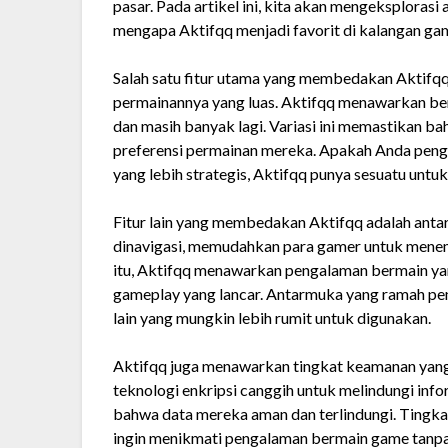
pasar. Pada artikel ini, kita akan mengeksploras
mengapa Aktifqq menjadi favorit di kalangan ga
Salah satu fitur utama yang membedakan Aktifqq 
permainannya yang luas. Aktifqq menawarkan ber
dan masih banyak lagi. Variasi ini memastikan ba
preferensi permainan mereka. Apakah Anda peng
yang lebih strategis, Aktifqq punya sesuatu untu
Fitur lain yang membedakan Aktifqq adalah ant
dinavigasi, memudahkan para gamer untuk menem
itu, Aktifqq menawarkan pengalaman bermain ya
gameplay yang lancar. Antarmuka yang ramah pe
lain yang mungkin lebih rumit untuk digunakan.
Aktifqq juga menawarkan tingkat keamanan yang
teknologi enkripsi canggih untuk melindungi in
bahwa data mereka aman dan terlindungi. Tingka
ingin menikmati pengalaman bermain game tanpa 