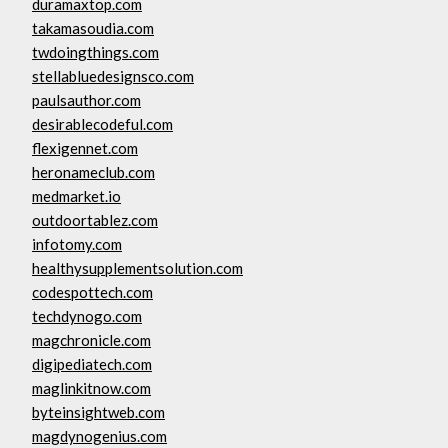
duramaxtop.com
takamasoudia.com
twdoingthings.com
stellabluedesignsco.com
paulsauthor.com
desirablecodeful.com
flexigennet.com
heronameclub.com
medmarket.io
outdoortablez.com
infotomy.com
healthysupplementsolution.com
codespottech.com
techdynogo.com
magchronicle.com
digipediatech.com
maglinkitnow.com
byteinsightweb.com
magdynogenius.com