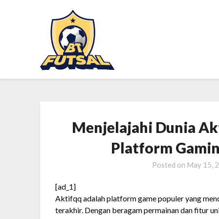
Menjelajahi Dunia A
Platform Gaming
Posted on
May 15, 
[ad_1]
Aktifqq adalah platform game populer yang men
terakhir. Dengan beragam permainan dan fitur uni