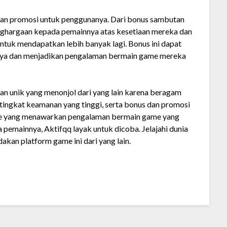
 dan promosi untuk penggunanya. Dari bonus sambutan
nghargaan kepada pemainnya atas kesetiaan mereka dan
tuk mendapatkan lebih banyak lagi. Bonus ini dapat
a dan menjadikan pengalaman bermain game mereka
an unik yang menonjol dari yang lain karena beragam
ingkat keamanan yang tinggi, serta bonus dan promosi
me yang menawarkan pengalaman bermain game yang
pemainnya, Aktifqq layak untuk dicoba. Jelajahi dunia
dakan platform game ini dari yang lain.