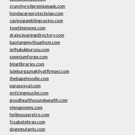
crunchyrollpremiumapk.com
hondacareprotectplan.com
casinogamblingcasino.com
towtimenews.com
draincleaningdirectory.com
baotangmythuathcm.com
jethukukburosu.com
somniumforge.com
bloglibraries.com
luleburgaznakliyatfirmasi.com
thebapehoodie.com
parasosyal.com
enticingmuslim.com
goodhealthsoundwealth.com
elenapoems.com
hellmouseretro.com
fcsabatehran.com
dogemutants.com