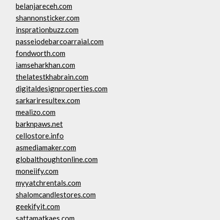
belanjareceh.com
shannonsticker.com
insprationbuzz.com
passeiodebarcoarraial.com
fondworth.com
iamseharkhan.com
thelatestkhabrain.com
digitaldesignproperties.com
sarkariresultex.com
mealizo.com
barknpaws.net
cellostore.info
asmediamaker.com
globalthoughtonline.com
moneiify.com
myyatchrentals.com
shalomcandlestores.com
geekifyit.com
sattamatkaes.com