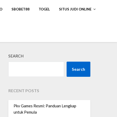
NO
SBOBET88
TOGEL
SITUS JUDI ONLINE
SEARCH
Search
RECENT POSTS
Pkv Games Resmi: Panduan Lengkap
untuk Pemula