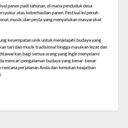
stival panen padi tahunan, di mana penduduk desa
yukur atas keberhasilan panen. Festival ini penuh
sional, musik, dan pesta yang menyatukan masyarakat
ung kesempatan unik untuk menjelajahi budaya yang
ukan tari dan musik tradisional hingga masakan lezat dan
k ditawarkan bagi semua orang yang ingin menyelami
Anda mencari pengalaman budaya yang benar-benar
e rencana perjalanan Anda dan temukan keajaiban
.