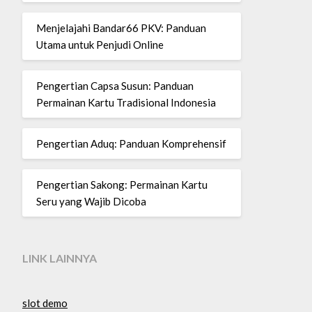
Menjelajahi Bandar66 PKV: Panduan
Utama untuk Penjudi Online
Pengertian Capsa Susun: Panduan
Permainan Kartu Tradisional Indonesia
Pengertian Aduq: Panduan Komprehensif
Pengertian Sakong: Permainan Kartu
Seru yang Wajib Dicoba
LINK LAINNYA
slot demo