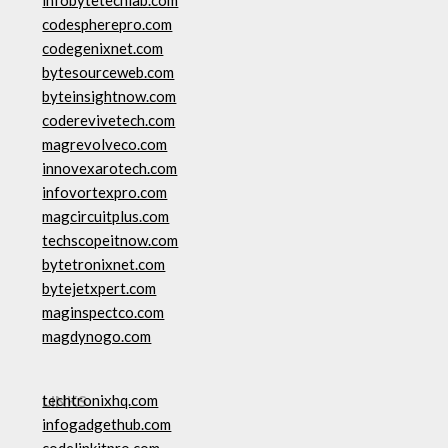
infobytetechlab.com
codespherepro.com
codegenixnet.com
bytesourceweb.com
byteinsightnow.com
coderevivetech.com
magrevolveco.com
innovexarotech.com
infovortexpro.com
magcircuitplus.com
techscopeitnow.com
bytetronixnet.com
bytejetxpert.com
maginspectco.com
magdynogo.com
LINKS
techtronixhq.com
infogadgethub.com