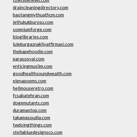
towtimenews.com
draincleaningdirectory.com
baotangmythuathcm.com
jethukukburosu.com
somniumforge.com
bloglibraries.com
luleburgaznakliyatfirmasi.com
thebapehoodie.com
parasosyal.com
enticingmuslim.com
goodhealthsoundwealth.com
elenapoems.com
hellmouseretro.com
fcsabatehran.com
dogemutants.com
duramaxtop.com
takamasoudia.com
twdoingthings.com
stellabluedesignsco.com