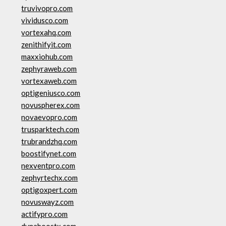
truvivopro.com
vividusco.com
vortexahq.com
zenithifyit.com
maxxiohub.com
zephyraweb.com
vortexaweb.com
optigeniusco.com
novuspherex.com
novaevopro.com
trusparktech.com
trubrandzhq.com
boostifynet.com
nexventpro.com
zephyrtechx.com
optigoxpert.com
novuswayz.com
actifypro.com