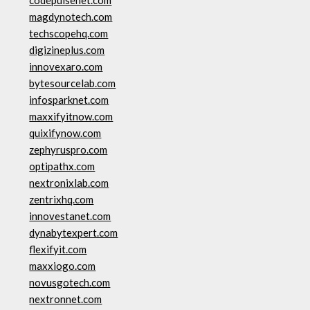
codepulsenet.com
magdynotech.com
techscopehq.com
digizineplus.com
innovexaro.com
bytesourcelab.com
infosparknet.com
maxxifyitnow.com
quixifynow.com
zephyruspro.com
optipathx.com
nextronixlab.com
zentrixhq.com
innovestanet.com
dynabytexpert.com
flexifyit.com
maxxiogo.com
novusgotech.com
nextronnet.com