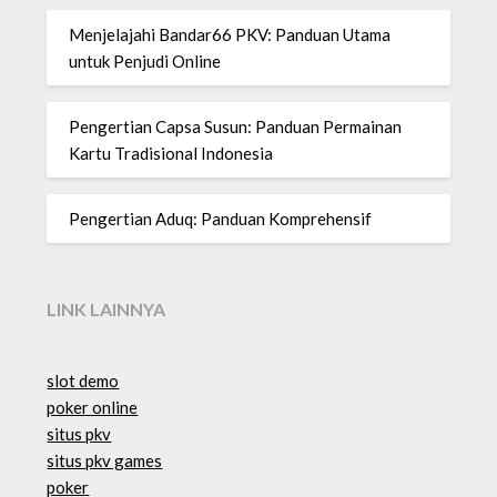
Menjelajahi Bandar66 PKV: Panduan Utama
untuk Penjudi Online
Pengertian Capsa Susun: Panduan Permainan
Kartu Tradisional Indonesia
Pengertian Aduq: Panduan Komprehensif
LINK LAINNYA
slot demo
poker online
situs pkv
situs pkv games
poker