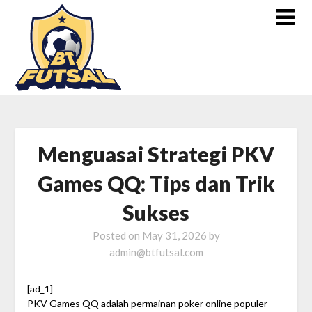
Menguasai Strategi PKV
Games QQ: Tips dan Trik
Sukses
Posted on
May 31, 2026
by
admin@btfutsal.com
[ad_1]
PKV Games QQ adalah permainan poker online populer