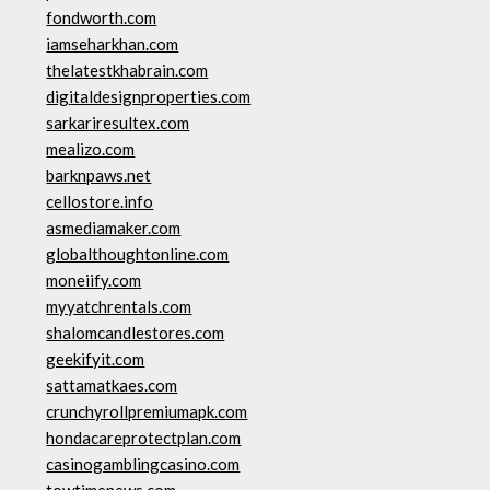
fondworth.com
iamseharkhan.com
thelatestkhabrain.com
digitaldesignproperties.com
sarkariresultex.com
mealizo.com
barknpaws.net
cellostore.info
asmediamaker.com
globalthoughtonline.com
moneiify.com
myyatchrentals.com
shalomcandlestores.com
geekifyit.com
sattamatkaes.com
crunchyrollpremiumapk.com
hondacareprotectplan.com
casinogamblingcasino.com