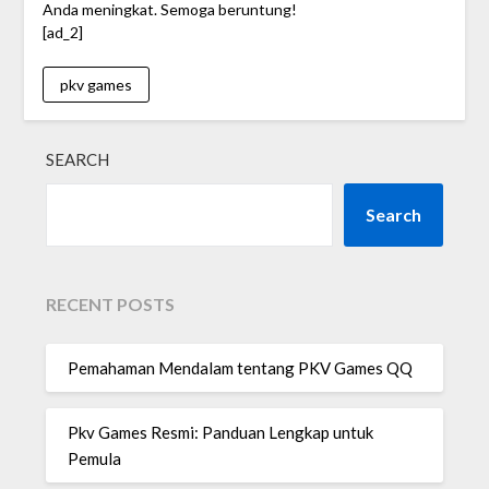
Anda meningkat. Semoga beruntung!
[ad_2]
pkv games
SEARCH
Search
RECENT POSTS
Pemahaman Mendalam tentang PKV Games QQ
Pkv Games Resmi: Panduan Lengkap untuk
Pemula