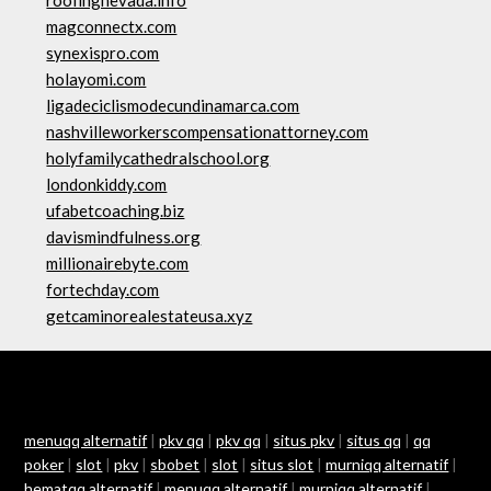
roofingnevada.info
magconnectx.com
synexispro.com
holayomi.com
ligadeciclismodecundinamarca.com
nashvilleworkerscompensationattorney.com
holyfamilycathedralschool.org
londonkiddy.com
ufabetcoaching.biz
davismindfulness.org
millionairebyte.com
fortechday.com
getcaminorealestateusa.xyz
menuqq alternatif
|
pkv qq
|
pkv qq
|
situs pkv
|
situs qq
|
qq
poker
|
slot
|
pkv
|
sbobet
|
slot
|
situs slot
|
murniqq alternatif
|
hematqq alternatif
|
menuqq alternatif
|
murniqq alternatif
|