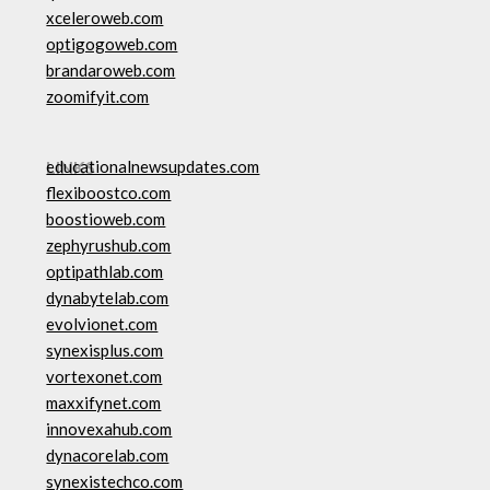
xceleroweb.com
optigogoweb.com
brandaroweb.com
zoomifyit.com
LINKS
educationalnewsupdates.com
flexiboostco.com
boostioweb.com
zephyrushub.com
optipathlab.com
dynabytelab.com
evolvionet.com
synexisplus.com
vortexonet.com
maxxifynet.com
innovexahub.com
dynacorelab.com
synexistechco.com