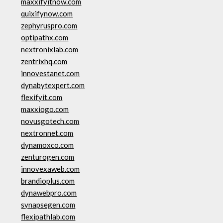
maxxifyitnow.com
quixifynow.com
zephyruspro.com
optipathx.com
nextronixlab.com
zentrixhq.com
innovestanet.com
dynabytexpert.com
flexifyit.com
maxxiogo.com
novusgotech.com
nextronnet.com
dynamoxco.com
zenturogen.com
innovexaweb.com
brandioplus.com
dynawebpro.com
synapsegen.com
flexipathlab.com