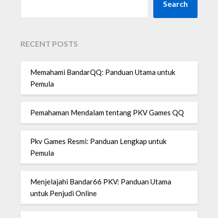
Search
RECENT POSTS
Memahami BandarQQ: Panduan Utama untuk
Pemula
Pemahaman Mendalam tentang PKV Games QQ
Pkv Games Resmi: Panduan Lengkap untuk
Pemula
Menjelajahi Bandar66 PKV: Panduan Utama
untuk Penjudi Online