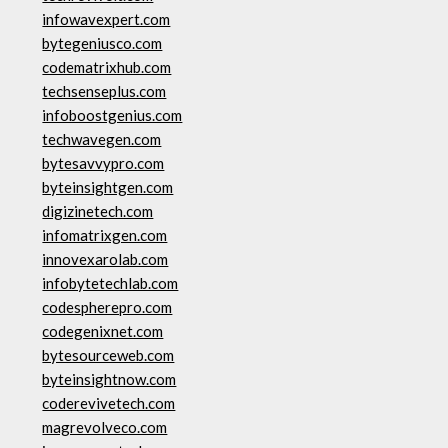
infowavexpert.com
bytegeniusco.com
codematrixhub.com
techsenseplus.com
infoboostgenius.com
techwavegen.com
bytesavvypro.com
byteinsightgen.com
digizinetech.com
infomatrixgen.com
innovexarolab.com
infobytetechlab.com
codespherepro.com
codegenixnet.com
bytesourceweb.com
byteinsightnow.com
coderevivetech.com
magrevolveco.com