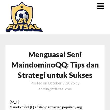
Menguasai Seni
MaindominoQQ: Tips dan
Strategi untuk Sukses
Posted on
October 3, 2025
by
admin@btfutsal.com
[ad_1]
MaindominoQQ adalah permainan populer yang