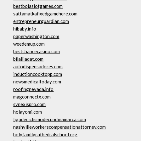
bestbolaslotgames.com
sattamatkafixedgamehere.com
entrepreneurguardian.com
hibaby.info
paperwashington.com
weedemup.com
bestchancecasino.com
bilalliaqat.com
autodispensadores.com
inductioncooktopp.com
newsmedicaltoday.com
roofingnevada.info
magconnectx.com
synexispro.com
holayomi.com
ligadeciclismodecundinamarca.com
nashvilleworkerscompensationattorney.com
holyfamilycathedralschool.org