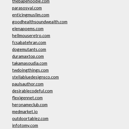
thebapehoodie.com
parasosyal.com
enticingmuslim.com
goodhealthsoundwealth.com
elenapoems.com
hellmouseretro.com
fcsabatehran.com
dogemutants.com
duramaxtop.com
takamasoudia.com
twdoingthings.com
stellabluedesignsco.com
paulsauthor.com
desirablecodeful.com
flexigennet.com
heronameclub.com
medmarket.io
outdoortablez.com
infotomy.com