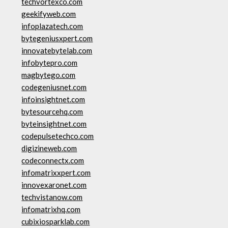
techvortexco.com
geekifyweb.com
infoplazatech.com
bytegeniusxpert.com
innovatebytelab.com
infobytepro.com
magbytego.com
codegeniusnet.com
infoinsightnet.com
bytesourcehq.com
byteinsightnet.com
codepulsetechco.com
digizineweb.com
codeconnectx.com
infomatrixxpert.com
innovexaronet.com
techvistanow.com
infomatrixhq.com
cubixiosparklab.com