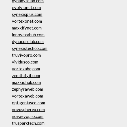
dynabytelab.com
evolvionet.com
synexisplus.com
vortexonet.com
maxxifynet.com
innovexahub.com
dynacorelab.com
synexistechco.com
truvivopro.com
vividusco.com
vortexahq.com
zenithifyit.com
maxxiohub.com
zephyraweb.com
vortexaweb.com
optigeniusco.com
novuspherex.com
novaevopro.com
trusparktech.com