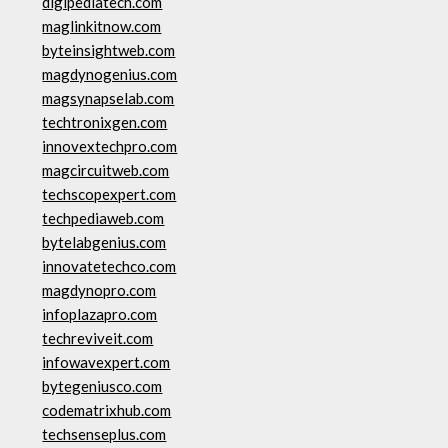
digipediatech.com
maglinkitnow.com
byteinsightweb.com
magdynogenius.com
magsynapselab.com
techtronixgen.com
innovextechpro.com
magcircuitweb.com
techscopexpert.com
techpediaweb.com
bytelabgenius.com
innovatetechco.com
magdynopro.com
infoplazapro.com
techreviveit.com
infowavexpert.com
bytegeniusco.com
codematrixhub.com
techsenseplus.com