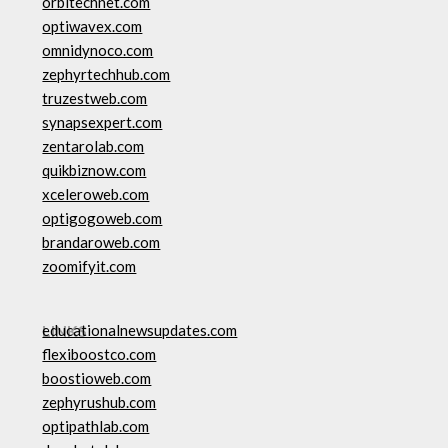
orbitechnet.com
optiwavex.com
omnidynoco.com
zephyrtechhub.com
truzestweb.com
synapsexpert.com
zentarolab.com
quikbiznow.com
xceleroweb.com
optigogoweb.com
brandaroweb.com
zoomifyit.com
LINKS
educationalnewsupdates.com
flexiboostco.com
boostioweb.com
zephyrushub.com
optipathlab.com