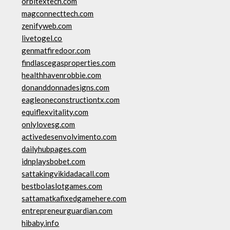
orbitextech.com
magconnecttech.com
zenifyweb.com
livetogel.co
genmatfiredoor.com
findlascegasproperties.com
healthhavenrobbie.com
donanddonnadesigns.com
eagleoneconstructiontx.com
equiflexvitality.com
onlylovesg.com
activedesenvolvimento.com
dailyhubpages.com
idnplaysbobet.com
sattakingvikidadacall.com
bestbolaslotgames.com
sattamatkafixedgamehere.com
entrepreneurguardian.com
hibaby.info