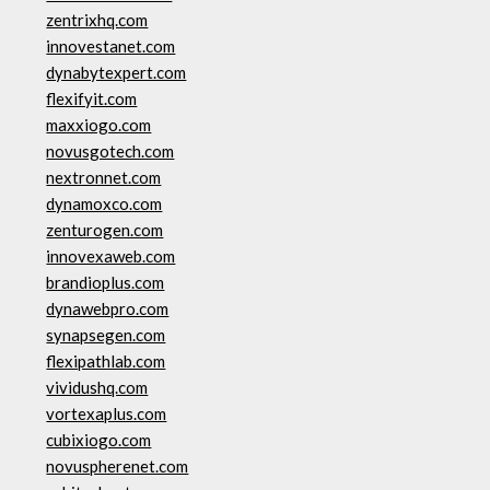
zentrixhq.com
innovestanet.com
dynabytexpert.com
flexifyit.com
maxxiogo.com
novusgotech.com
nextronnet.com
dynamoxco.com
zenturogen.com
innovexaweb.com
brandioplus.com
dynawebpro.com
synapsegen.com
flexipathlab.com
vividushq.com
vortexaplus.com
cubixiogo.com
novuspherenet.com