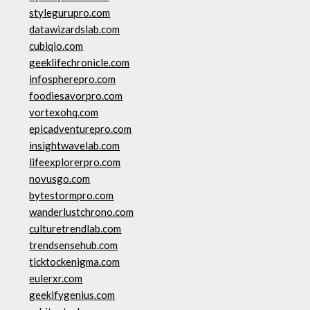
stylegurupro.com
datawizardslab.com
cubiqio.com
geeklifechronicle.com
infospherepro.com
foodiesavorpro.com
vortexohq.com
epicadventurepro.com
insightwavelab.com
lifeexplorerpro.com
novusgo.com
bytestormpro.com
wanderlustchrono.com
culturetrendlab.com
trendsensehub.com
ticktockenigma.com
eulerxr.com
geekifygenius.com