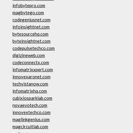
infobytepro.com
magbytego.com
codegeniusnet.com
infoinsightnet.com
bytesourcehq.com
byteinsightnet.com
codepulsetechco.com
digizineweb.com
codeconnectx.com
infomatrixxpert.com
innovexaronet.com
techvistanow.com
infomatrixhq.com
cubixiosparklab.com
novaevotech.com
innovextechco.com
maglinkgenius.com
magcircuitlab.com