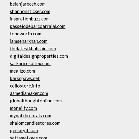
belanjareceh.com
shannonsticker.com
insprationbuzz.com
passeiodebarcoarraial.com
fondworth.com
iamseharkhan.com
thelatestkhabrain.com
digitaldesignproperties.com
sarkariresultex.com
mealizo.com
barknpaws.net
cellostore.info
asmediamaker.com
globalthoughtonline.com
moneiify.com
myyatchrentals.com
shalomcandlestores.com
geekifyit.com
sattamatkaes.com