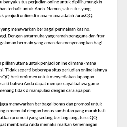
banyak situs perjudian online untuk dipilih, mungkin
han terbaik untuk Anda. Namun, satu situs yang
tuk penjudi online di mana -mana adalah JurusQQ.
a yang menawarkan berbagai permainan kasino,
 lagi. Dengan antarmuka yang ramah pengguna dan fitur
galaman bermain yang aman dan menyenangkan bagi
pilihan utama untuk penjudi online di mana -mana
i. Tidak seperti beberapa situs perjudian online lainnya
urusQQ berkomitmen untuk menyediakan lapangan
 berarti bahwa Anda dapat mempercayai bahwa game
menang tidak dimanipulasi dengan cara apa pun.
 juga menawarkan berbagai bonus dan promosi untuk
ingin memulai dengan bonus sambutan yang murah hati
atkan promosi yang sedang berlangsung, JurusQQ
i dapat membantu Anda memaksimalkan kemenangan