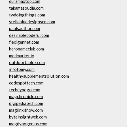
duramaxtop.com
takamasoudia.com
twdoingthings.com
stellabluedesignsco.com
paulsauthor.com
desirablecodeful.com
flexigennet.com
heronameclub.com
medmarket.io
outdoortablez.com
infotomy.com
healthysupplementsolution.com
codespottech.com
techdynogo.com
magchronicle.com
digipediatech.com
maglinkitnow.com
byteinsightweb.com
magdynogenius.com