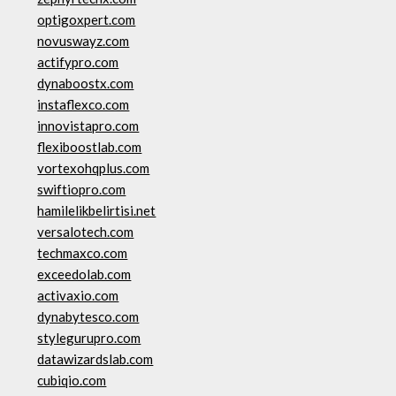
optigoxpert.com
novuswayz.com
actifypro.com
dynaboostx.com
instaflexco.com
innovistapro.com
flexiboostlab.com
vortexohqplus.com
swiftiopro.com
hamilelikbelirtisi.net
versalotech.com
techmaxco.com
exceedolab.com
activaxio.com
dynabytesco.com
stylegurupro.com
datawizardslab.com
cubiqio.com