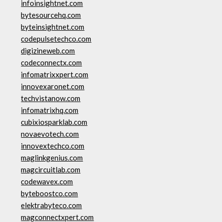
infoinsightnet.com
bytesourcehq.com
byteinsightnet.com
codepulsetechco.com
digizineweb.com
codeconnectx.com
infomatrixxpert.com
innovexaronet.com
techvistanow.com
infomatrixhq.com
cubixiosparklab.com
novaevotech.com
innovextechco.com
maglinkgenius.com
magcircuitlab.com
codewavex.com
byteboostco.com
elektrabyteco.com
magconnectxpert.com