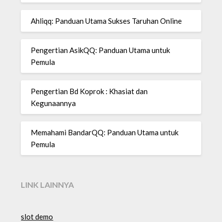
Ahliqq: Panduan Utama Sukses Taruhan Online
Pengertian AsikQQ: Panduan Utama untuk
Pemula
Pengertian Bd Koprok : Khasiat dan
Kegunaannya
Memahami BandarQQ: Panduan Utama untuk
Pemula
LINK LAINNYA
slot demo