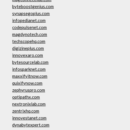
byteboostgenius.com
synapsegoplus.com
infopedianet.com
codepulsenet.com
magdynotech.com
techscopehq.com
digizineplus.com
innovexaro.com
bytesourcelab.com
infosparknet.com
maxxifyitnow.com
quixifynow.com
zephyruspro.com
optipathx.com
nextronixlab.com
zentrixhq.com
innovestanet.com
dynabytexpert.com