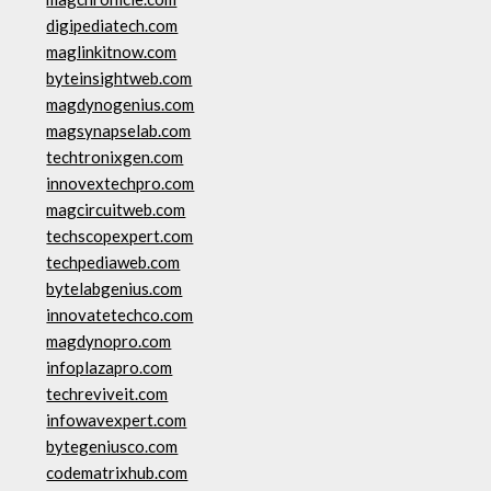
digipediatech.com
maglinkitnow.com
byteinsightweb.com
magdynogenius.com
magsynapselab.com
techtronixgen.com
innovextechpro.com
magcircuitweb.com
techscopexpert.com
techpediaweb.com
bytelabgenius.com
innovatetechco.com
magdynopro.com
infoplazapro.com
techreviveit.com
infowavexpert.com
bytegeniusco.com
codematrixhub.com