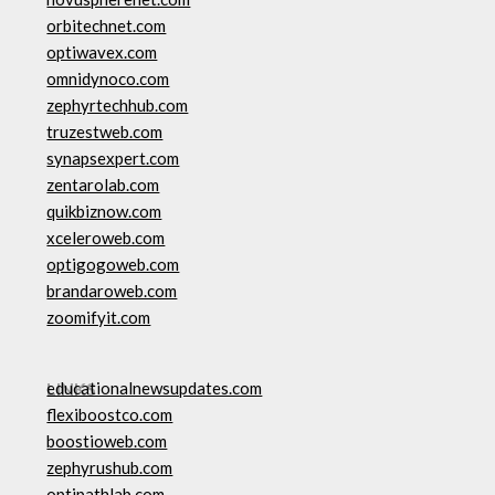
orbitechnet.com
optiwavex.com
omnidynoco.com
zephyrtechhub.com
truzestweb.com
synapsexpert.com
zentarolab.com
quikbiznow.com
xceleroweb.com
optigogoweb.com
brandaroweb.com
zoomifyit.com
LINKS
educationalnewsupdates.com
flexiboostco.com
boostioweb.com
zephyrushub.com
optipathlab.com