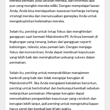
mereka bermain, pola taruhan mereka, dan informasi apa
pun yang mungkin mereka miliki. Dengan mempelajari lawan
Anda, Anda bisa mendapatkan wawasan berharga tentang
strategi mereka dan menyesuaikan gameplay Anda untuk
mengeksploitasi kelemahan mereka.
Selain itu, penting untuk tetap fokus dan menghindari
gangguan saat bermain Maindomino99. Artinya bermain di
lingkungan yang tenang, bebas dari gangguan seperti
kebisingan, televisi, atau pemain lain. Dengan menjaga
fokus dan konsentrasi, Anda dapat membuat keputusan
yang lebih baik dan meningkatkan peluang sukses dalam
permainan.
Selain itu, penting untuk mempraktikkan manajemen
bankroll yang baik dan tidak mengejar kerugian di
Maindomino99. Jika Anda mengalami kekalahan beruntun,
penting untuk beristirahat dan berkumpul kembali sebelum
melanjutkan permainan. Mengejar kerugian dapat
menyebabkan pengambilan keputusan yang ceroboh dan
kerugian lebih lanjut, jadi penting untuk mengetahui kapan
harus pergi dan kembali lagi di lain waktu.