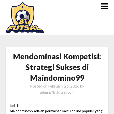
Mendominasi Kompetisi:
Strategi Sukses di
Maindomino99
Posted on
February 26, 2026
by
admin@btfutsal.com
[ad_1]
Maindomino99 adalah permainan kartu online populer yang