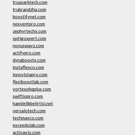
trusparktech.com
trubrandzhq.com
boostifynet.com
nexventpro.com
zephyrtechx.com
optigoxpert.com
novuswayz.com
actifypro.com
dynaboostx.com
instaflexco.com
innovistapro.com
flexiboostlab.com
vortexohqplus.com
swiftiopro.com
hamilelikbelirtisi.net
versalotech.com
techmaxco.com
exceedolab.com
activaxio.com