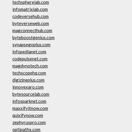
techspherelab.com
infomatrixlab.com
codeversehub.com
byteverseweb.com
magconnecthub.com
byteboostgenius.com
synapsegoplus.com
infopedianet.com
codepulsenet.com
magdynotech.com
techscopehq.com
digizineplus.com
innovexaro.com
bytesourcelab.com
infosparknet.com
maxxifyitnow.com
quixifynow.com
zephyruspro.com
optipathx.com