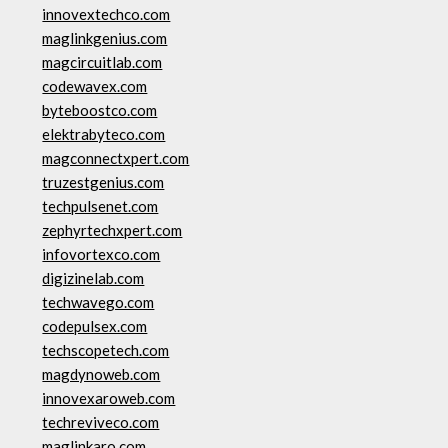
innovextechco.com
maglinkgenius.com
magcircuitlab.com
codewavex.com
byteboostco.com
elektrabyteco.com
magconnectxpert.com
truzestgenius.com
techpulsenet.com
zephyrtechxpert.com
infovortexco.com
digizinelab.com
techwavego.com
codepulsex.com
techscopetech.com
magdynoweb.com
innovexaroweb.com
techreviveco.com
maglinkaro.com