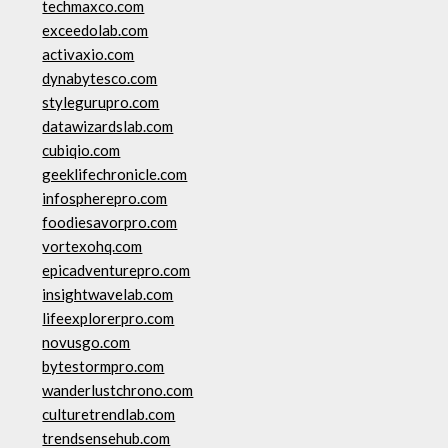
techmaxco.com
exceedolab.com
activaxio.com
dynabytesco.com
stylegurupro.com
datawizardslab.com
cubiqio.com
geeklifechronicle.com
infospherepro.com
foodiesavorpro.com
vortexohq.com
epicadventurepro.com
insightwavelab.com
lifeexplorerpro.com
novusgo.com
bytestormpro.com
wanderlustchrono.com
culturetrendlab.com
trendsensehub.com