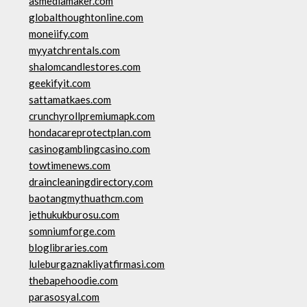
asmediamaker.com
globalthoughtonline.com
moneiify.com
myyatchrentals.com
shalomcandlestores.com
geekifyit.com
sattamatkaes.com
crunchyrollpremiumapk.com
hondacareprotectplan.com
casinogamblingcasino.com
towtimenews.com
draincleaningdirectory.com
baotangmythuathcm.com
jethukukburosu.com
somniumforge.com
bloglibraries.com
luleburgaznakliyatfirmasi.com
thebapehoodie.com
parasosyal.com