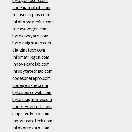
bytegeniusco.com
codematrixhub.com
techsenseplus.com
infoboostgenius.com
techwavegen.com
bytesavvypro.com
byteinsightgen.com
digizinetech.com
infomatrixgen.com
innovexarolab.com
infobytetechlab.com
codespherepro.com
codegenixnet.com
bytesourceweb.com
byteinsightnow.com
coderevivetech.com
magrevolveco.com
innovexarotech.com
infovortexpro.com