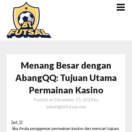
Menang Besar dengan
AbangQQ: Tujuan Utama
Permainan Kasino
Posted on
December 15, 2024
by
admin@btfutsal.com
[ad_1]
Jika Anda penggemar permainan kasino dan mencari tujuan