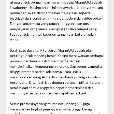
utama untuk bermain dan menang besar, AbangQQ adalah
jawabannya. Kasino online ini menawarkan berbagai macam
permainan, mulai dari permainan meja klasik seperti
blackjack dan roulette hingga slot modern dan video poker.
Dengan antarmuka yang ramah pengguna dan opsi
pembayaran yang aman, AbangQQ adalah tempat yang
tepat untuk menguji keberuntungan dan keterampilan
Anda.
Salah satu daya tarik terbesar AbangQQ adalah
pkv
peluang untuk menang besar. Kasino menawarkan berbagai
promosi dan bonus untuk membantu pemain
memaksimalkan kemenangan mereka. Dari bonus sambutan
hingga promosi harian, ada banyak cara untuk
meningkatkan uang Anda dan membawa pulang sejumlah
besar uang. Ditambah lagi, dengan beragam pilihan taruhan,
pemain dari semua anggaran dapat berpartisipasi dan
mempunyai peluang untuk mendapatkan jackpot.
Selain promosinya yang murah hati, AbangQQ juga
menawarkan tingkat pembayaran yang tinggi. Dengan