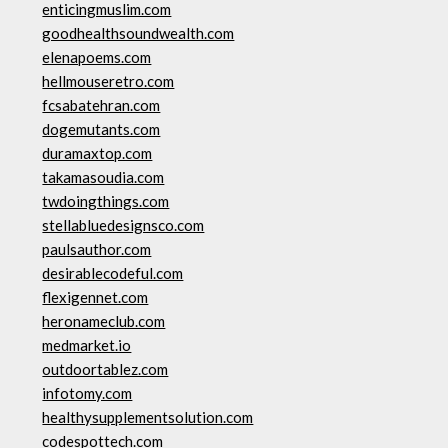
enticingmuslim.com
goodhealthsoundwealth.com
elenapoems.com
hellmouseretro.com
fcsabatehran.com
dogemutants.com
duramaxtop.com
takamasoudia.com
twdoingthings.com
stellabluedesignsco.com
paulsauthor.com
desirablecodeful.com
flexigennet.com
heronameclub.com
medmarket.io
outdoortablez.com
infotomy.com
healthysupplementsolution.com
codespottech.com