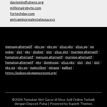
davismindfulness.org
millionairebyte.com
fortechday.com
getcaminorealestateusa.xyz
menuqq alternatif
|
pkv qq
|
pkv qq
|
situs pkv
|
situs qq
|
qq
poker
|
slot
|
pkv
|
sbobet
|
slot
|
situs slot
|
murniqq alternatif
|
hematqq alternatif
|
menuqq alternatif
|
murniqq alternatif
|
hematqq alternatif
|
pkv
|
dominoqq
|
situs pkv
|
slot
|
slot
|
slot
|
pkv qq
|
pkv qq
|
majestibet
|
miyaqq
|
gajibet
|
https://asikqq.pkvgamesresmi.org/
©2026 Temukan Slot Gacor di Situs Judi Online Terbaik
dengan Deposit Pulsa
| Powered by
Superb Themes