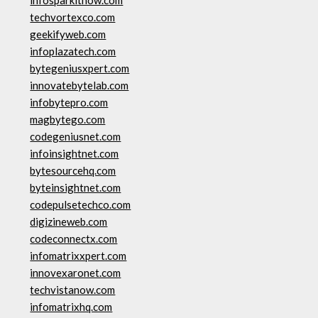
infosparkitnow.com
techvortexco.com
geekifyweb.com
infoplazatech.com
bytegeniusxpert.com
innovatebytelab.com
infobytepro.com
magbytego.com
codegeniusnet.com
infoinsightnet.com
bytesourcehq.com
byteinsightnet.com
codepulsetechco.com
digizineweb.com
codeconnectx.com
infomatrixxpert.com
innovexaronet.com
techvistanow.com
infomatrixhq.com