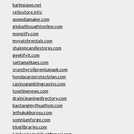
barknpaws.net
cellostore.info
asmediamaker.com
globalthoughtonline.com
moneiify.com
myyatchrentals.com
shalomcandlestores.com
geekifyit.com
sattamatkaes.com
crunchyrollpremiumapk.com
hondacareprotectplan.com
casinogamblingcasino.com
towtimenews.com
draincleaningdirectory.com
baotangmythuathcm.com
jethukukburosu.com
somniumforge.com
bloglibraries.com