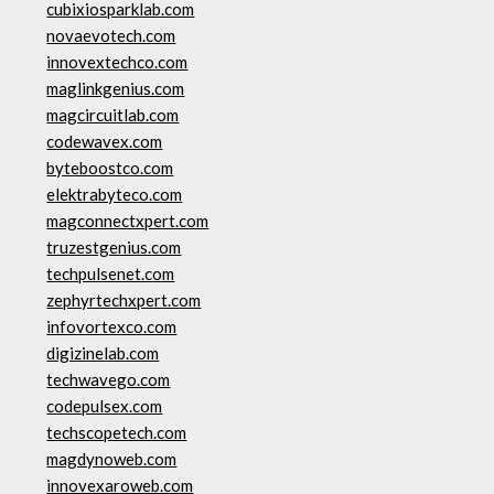
cubixiosparklab.com
novaevotech.com
innovextechco.com
maglinkgenius.com
magcircuitlab.com
codewavex.com
byteboostco.com
elektrabyteco.com
magconnectxpert.com
truzestgenius.com
techpulsenet.com
zephyrtechxpert.com
infovortexco.com
digizinelab.com
techwavego.com
codepulsex.com
techscopetech.com
magdynoweb.com
innovexaroweb.com