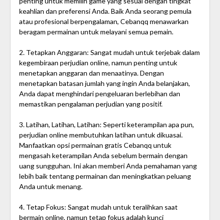
penting untuk memilih game yang sesuai dengan tingkat
keahlian dan preferensi Anda. Baik Anda seorang pemula
atau profesional berpengalaman, Cebanqq menawarkan
beragam permainan untuk melayani semua pemain.
2. Tetapkan Anggaran: Sangat mudah untuk terjebak dalam
kegembiraan perjudian online, namun penting untuk
menetapkan anggaran dan menaatinya. Dengan
menetapkan batasan jumlah yang ingin Anda belanjakan,
Anda dapat menghindari pengeluaran berlebihan dan
memastikan pengalaman perjudian yang positif.
3. Latihan, Latihan, Latihan: Seperti keterampilan apa pun,
perjudian online membutuhkan latihan untuk dikuasai.
Manfaatkan opsi permainan gratis Cebanqq untuk
mengasah keterampilan Anda sebelum bermain dengan
uang sungguhan. Ini akan memberi Anda pemahaman yang
lebih baik tentang permainan dan meningkatkan peluang
Anda untuk menang.
4. Tetap Fokus: Sangat mudah untuk teralihkan saat
bermain online, namun tetap fokus adalah kunci