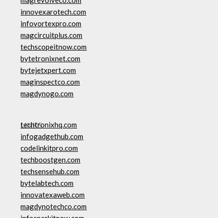
magrevolveco.com
innovexarotech.com
infovortexpro.com
magcircuitplus.com
techscopeitnow.com
bytetronixnet.com
bytejetxpert.com
maginspectco.com
magdynogo.com
LINKS
techtronixhq.com
infogadgethub.com
codelinkitpro.com
techboostgen.com
techsensehub.com
bytelabtech.com
innovatexaweb.com
magdynotechco.com