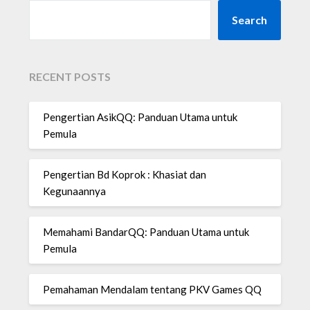
Search
RECENT POSTS
Pengertian AsikQQ: Panduan Utama untuk
Pemula
Pengertian Bd Koprok : Khasiat dan
Kegunaannya
Memahami BandarQQ: Panduan Utama untuk
Pemula
Pemahaman Mendalam tentang PKV Games QQ