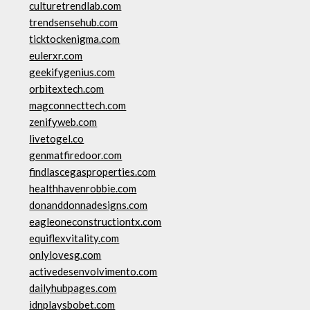
culturetrendlab.com
trendsensehub.com
ticktockenigma.com
eulerxr.com
geekifygenius.com
orbitextech.com
magconnecttech.com
zenifyweb.com
livetogel.co
genmatfiredoor.com
findlascegasproperties.com
healthhavenrobbie.com
donanddonnadesigns.com
eagleoneconstructiontx.com
equiflexvitality.com
onlylovesg.com
activedesenvolvimento.com
dailyhubpages.com
idnplaysbobet.com