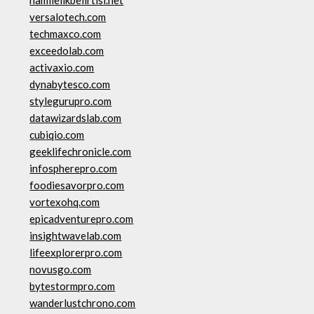
hamilelikbelirtisi.net
versalotech.com
techmaxco.com
exceedolab.com
activaxio.com
dynabytesco.com
stylegurupro.com
datawizardslab.com
cubiqio.com
geeklifechronicle.com
infospherepro.com
foodiesavorpro.com
vortexohq.com
epicadventurepro.com
insightwavelab.com
lifeexplorerpro.com
novusgo.com
bytestormpro.com
wanderlustchrono.com