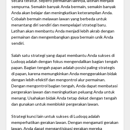
secara teratur. Seperti permainan lainnya, latihan menjadi
sempurna. Semakin banyak Anda bermain, semakin banyak
Anda akan belajar dan meningkatkan keterampilan Anda.
Cobalah bermain melawan lawan yang berbeda untuk
menantang diri sendiri dan mempelajari strategi baru.
Latihan akan membantu Anda menjadi lebih akrab dengan
permainan dan mengembangkan gaya bermain unik Anda
sendiri.
Salah satu strategi yang dapat membantu Anda sukses di
Ludoqq adalah dengan fokus mengendalikan bagian tengah
papan. Bagian tengah papan adalah posisi paling strategis
di papan, karena memungkinkan Anda menggerakkan bidak
dengan lebih efektif dan mengontrol alur permainan.
Dengan mengontrol bagian tengah, Anda dapat membatasi
pergerakan lawan dan meningkatkan peluang Anda untuk
menang. Usahakan bidak Anda tetap dekat dengan tengah
dan gunakan untuk memblokir pergerakan lawan.
Strategi kunci lain untuk sukses di Ludoqq adalah
memperhatikan gerakan lawan. Dengan mengamati gerakan
lawan, Anda dapat mengantisipasi gerakan mereka