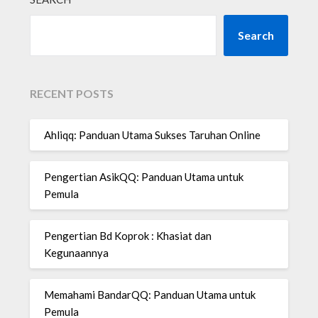
Search
RECENT POSTS
Ahliqq: Panduan Utama Sukses Taruhan Online
Pengertian AsikQQ: Panduan Utama untuk
Pemula
Pengertian Bd Koprok : Khasiat dan
Kegunaannya
Memahami BandarQQ: Panduan Utama untuk
Pemula