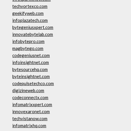
techvortexco.com
geekifyweb.com
infoplazatech.com
bytegeniusxpert.com
innovatebytelab.com
infobytepro.com
magbytego.com
codegeniusnet.com
infoinsightnet.com
bytesourcehq.com
byteinsightnet.com
codepulsetechco.com
digizineweb.com
codeconnectx.com
infomatrixxpert.com
innovexaronet.com
techvistanow.com
infomatrixhq.com