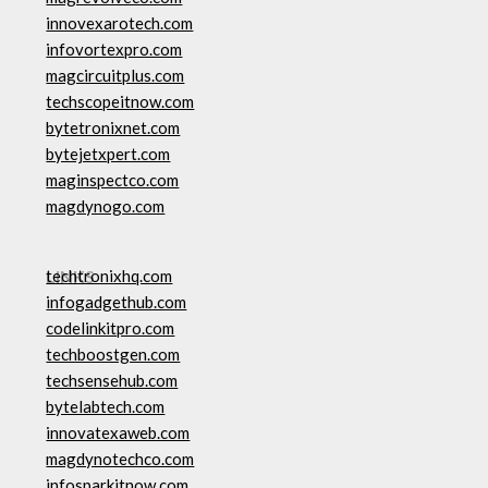
innovexarotech.com
infovortexpro.com
magcircuitplus.com
techscopeitnow.com
bytetronixnet.com
bytejetxpert.com
maginspectco.com
magdynogo.com
LINKS
techtronixhq.com
infogadgethub.com
codelinkitpro.com
techboostgen.com
techsensehub.com
bytelabtech.com
innovatexaweb.com
magdynotechco.com
infosparkitnow.com