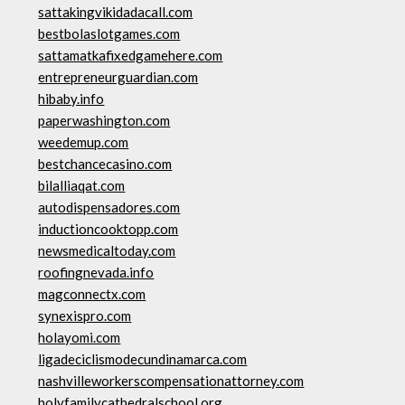
sattakingvikidadacall.com
bestbolaslotgames.com
sattamatkafixedgamehere.com
entrepreneurguardian.com
hibaby.info
paperwashington.com
weedemup.com
bestchancecasino.com
bilalliaqat.com
autodispensadores.com
inductioncooktopp.com
newsmedicaltoday.com
roofingnevada.info
magconnectx.com
synexispro.com
holayomi.com
ligadeciclismodecundinamarca.com
nashvilleworkerscompensationattorney.com
holyfamilycathedralschool.org