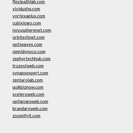
flexipathlab.com
vividushq.com
vortexaplus.com
cubixiogo.com
novuspherenet.com
orbitechnet.com
optiwavex.com
omnidynoco.com
zephyrtechhub.com
truzestweb.com
synapsexpert.com
zentarolab.com
quikbiznow.com
xceleroweb.com
optigogoweb.com
brandaroweb.com
zoomifyit.com