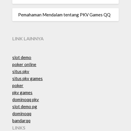
Pemahaman Mendalam tentang PKV Games QQ
LINK LAINNYA
slot demo
poker online
situs pkv
situs pkv games
poker
pkv games
dominoqq pkv
slot demo pg
dominoqq
bandarqq
LINKS