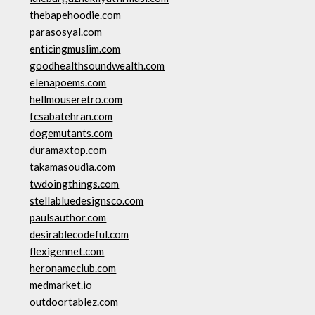
thebapehoodie.com
parasosyal.com
enticingmuslim.com
goodhealthsoundwealth.com
elenapoems.com
hellmouseretro.com
fcsabatehran.com
dogemutants.com
duramaxtop.com
takamasoudia.com
twdoingthings.com
stellabluedesignsco.com
paulsauthor.com
desirablecodeful.com
flexigennet.com
heronameclub.com
medmarket.io
outdoortablez.com