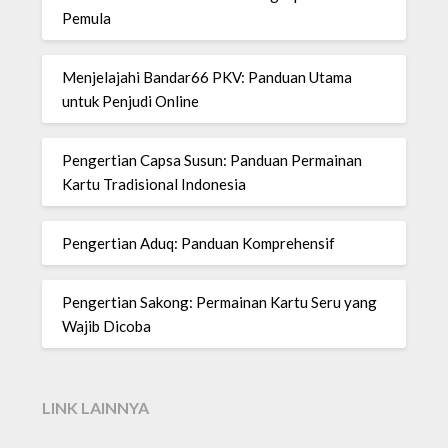
Pemula
Menjelajahi Bandar66 PKV: Panduan Utama
untuk Penjudi Online
Pengertian Capsa Susun: Panduan Permainan
Kartu Tradisional Indonesia
Pengertian Aduq: Panduan Komprehensif
Pengertian Sakong: Permainan Kartu Seru yang
Wajib Dicoba
LINK LAINNYA