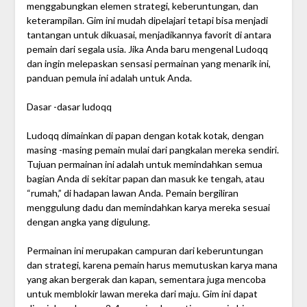
menggabungkan elemen strategi, keberuntungan, dan
keterampilan. Gim ini mudah dipelajari tetapi bisa menjadi
tantangan untuk dikuasai, menjadikannya favorit di antara
pemain dari segala usia. Jika Anda baru mengenal Ludoqq
dan ingin melepaskan sensasi permainan yang menarik ini,
panduan pemula ini adalah untuk Anda.
Dasar -dasar ludoqq
Ludoqq dimainkan di papan dengan kotak kotak, dengan
masing -masing pemain mulai dari pangkalan mereka sendiri.
Tujuan permainan ini adalah untuk memindahkan semua
bagian Anda di sekitar papan dan masuk ke tengah, atau
“rumah,” di hadapan lawan Anda. Pemain bergiliran
menggulung dadu dan memindahkan karya mereka sesuai
dengan angka yang digulung.
Permainan ini merupakan campuran dari keberuntungan
dan strategi, karena pemain harus memutuskan karya mana
yang akan bergerak dan kapan, sementara juga mencoba
untuk memblokir lawan mereka dari maju. Gim ini dapat