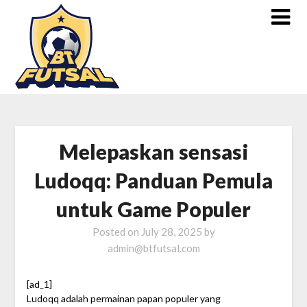
Melepaskan sensasi
Ludoqq: Panduan Pemula
untuk Game Populer
Posted on
July 28, 2025
by
admin@btfutsal.com
[ad_1]
Ludoqq adalah permainan papan populer yang