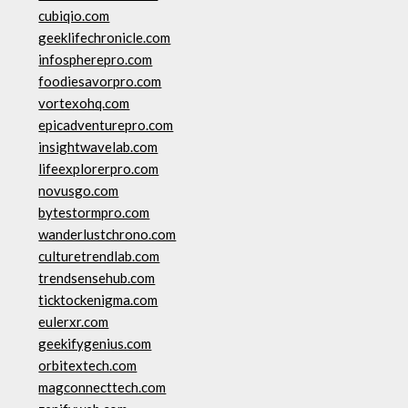
cubiqio.com
geeklifechronicle.com
infospherepro.com
foodiesavorpro.com
vortexohq.com
epicadventurepro.com
insightwavelab.com
lifeexplorerpro.com
novusgo.com
bytestormpro.com
wanderlustchrono.com
culturetrendlab.com
trendsensehub.com
ticktockenigma.com
eulerxr.com
geekifygenius.com
orbitextech.com
magconnecttech.com