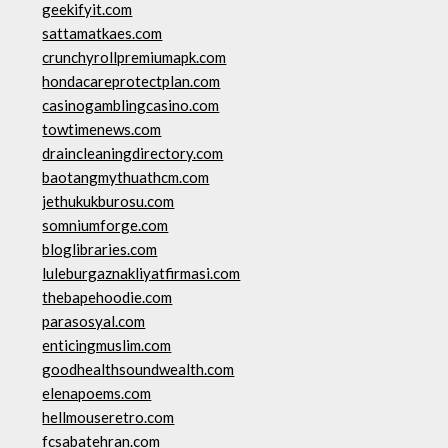
geekifyit.com
sattamatkaes.com
crunchyrollpremiumapk.com
hondacareprotectplan.com
casinogamblingcasino.com
towtimenews.com
draincleaningdirectory.com
baotangmythuathcm.com
jethukukburosu.com
somniumforge.com
bloglibraries.com
luleburgaznakliyatfirmasi.com
thebapehoodie.com
parasosyal.com
enticingmuslim.com
goodhealthsoundwealth.com
elenapoems.com
hellmouseretro.com
fcsabatehran.com