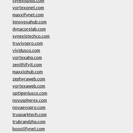
synexisplus.com
vortexonet.com
maxxifynet.com
innovexahub.com
dynacorelab.com
synexistechco.com
truvivopro.com
vividusco.com
vortexahq.com
zenithifyit.com
maxxiohub.com
zephyraweb.com
vortexaweb.com
optigeniusco.com
novuspherex.com
novaevopro.com
trusparktech.com
trubrandzhq.com
boostifynet.com