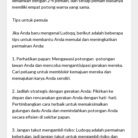
dimainkan dengan 2-4 pemain, dan setiap pemain biasanya
memiliki empat potong warna yang sama.
Tips untuk pemula
Jika Anda baru mengenal Ludoqq, berikut adalah beberapa
tips untuk membantu Anda memulai dan meningkatkan
permainan Anda:
1. Perhatikan papan: Mengawasi potongan -potongan
lawan Anda dan mencoba mengantisipasi gerakan mereka.
Cari peluang untuk memblokir kemajuan mereka dan
memajukan karya Anda sendiri.
2. Jadilah strategis dengan gerakan Anda: Pikirkan ke
depan dan rencanakan gerakan Anda dengan hati -hati.
Pertimbangkan cara terbaik untuk memaksimalkan
gulungan dadu Anda dan memindahkan potongan Anda
secara efisien di sekitar papan.
3. Jangan takut mengambil risiko: Ludoqq adalah permainan
kebetulan, jadi jangan takut untuk mengambil risiko dan