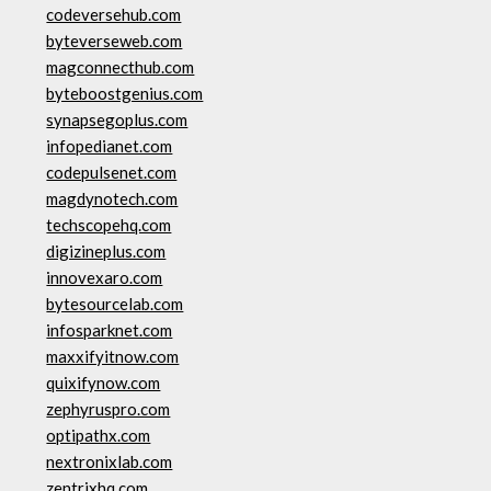
codeversehub.com
byteverseweb.com
magconnecthub.com
byteboostgenius.com
synapsegoplus.com
infopedianet.com
codepulsenet.com
magdynotech.com
techscopehq.com
digizineplus.com
innovexaro.com
bytesourcelab.com
infosparknet.com
maxxifyitnow.com
quixifynow.com
zephyruspro.com
optipathx.com
nextronixlab.com
zentrixhq.com