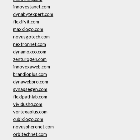
innovestanet.com
dynabytexpert.com
flexifyit.com
maxxiogo.com
novusgotech.com
nextronnet.com
dynamoxco.com
zenturogen.com
innovexaweb.com
brandioplus.com
dynawebpro.com
synapsegen.com
flexipathlab.com
vividushq.com
vortexaplus.com
cubixiogo.com
novuspherenet.com
orbitechnet.com