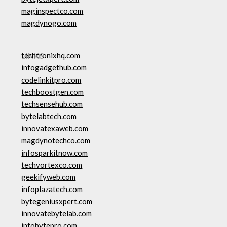
maginspectco.com
magdynogo.com
LINKS
techtronixhq.com
infogadgethub.com
codelinkitpro.com
techboostgen.com
techsensehub.com
bytelabtech.com
innovatexaweb.com
magdynotechco.com
infosparkitnow.com
techvortexco.com
geekifyweb.com
infoplazatech.com
bytegeniusxpert.com
innovatebytelab.com
infobytepro.com