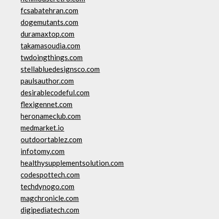
fcsabatehran.com
dogemutants.com
duramaxtop.com
takamasoudia.com
twdoingthings.com
stellabluedesignsco.com
paulsauthor.com
desirablecodeful.com
flexigennet.com
heronameclub.com
medmarket.io
outdoortablez.com
infotomy.com
healthysupplementsolution.com
codespottech.com
techdynogo.com
magchronicle.com
digipediatech.com