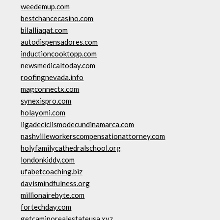
weedemup.com
bestchancecasino.com
bilalliaqat.com
autodispensadores.com
inductioncooktopp.com
newsmedicaltoday.com
roofingnevada.info
magconnectx.com
synexispro.com
holayomi.com
ligadeciclismodecundinamarca.com
nashvilleworkerscompensationattorney.com
holyfamilycathedralschool.org
londonkiddy.com
ufabetcoaching.biz
davismindfulness.org
millionairebyte.com
fortechday.com
getcaminorealestateusa.xyz