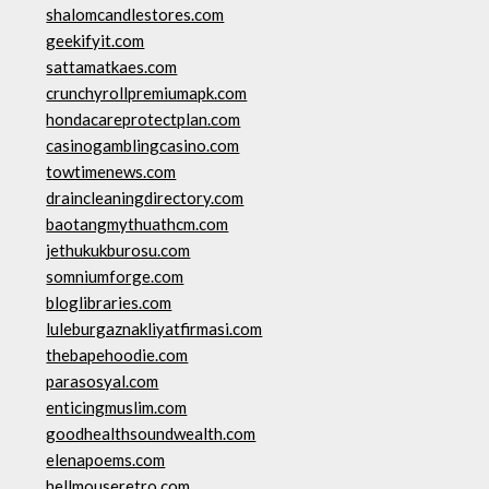
shalomcandlestores.com
geekifyit.com
sattamatkaes.com
crunchyrollpremiumapk.com
hondacareprotectplan.com
casinogamblingcasino.com
towtimenews.com
draincleaningdirectory.com
baotangmythuathcm.com
jethukukburosu.com
somniumforge.com
bloglibraries.com
luleburgaznakliyatfirmasi.com
thebapehoodie.com
parasosyal.com
enticingmuslim.com
goodhealthsoundwealth.com
elenapoems.com
hellmouseretro.com