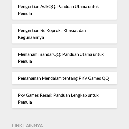
Pengertian AsikQQ: Panduan Utama untuk
Pemula
Pengertian Bd Koprok : Khasiat dan
Kegunaannya
Memahami BandarQQ: Panduan Utama untuk
Pemula
Pemahaman Mendalam tentang PKV Games QQ
Pkv Games Resmi: Panduan Lengkap untuk
Pemula
LINK LAINNYA