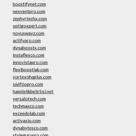
boostifynet.com
nexventpro.com
zephyrtechx.com
optigoxpert.com
novuswayz.com
actifypro.com
dynaboostx.com
instaflexco.com
innovistapro.com
flexiboostlab.com
vortexohqplus.com
swiftiopro.com
hamilelikbelirtisi.net
versalotech.com
techmaxco.com
exceedolab.com
activaxio.com
dynabytesco.com
stylegurupro.com