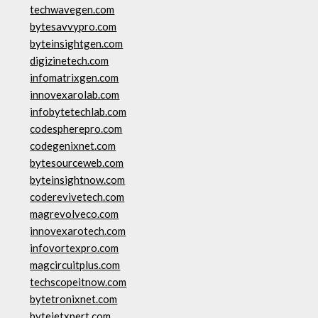
techwavegen.com
bytesavvypro.com
byteinsightgen.com
digizinetech.com
infomatrixgen.com
innovexarolab.com
infobytetechlab.com
codespherepro.com
codegenixnet.com
bytesourceweb.com
byteinsightnow.com
coderevivetech.com
magrevolveco.com
innovexarotech.com
infovortexpro.com
magcircuitplus.com
techscopeitnow.com
bytetronixnet.com
bytejetxpert.com