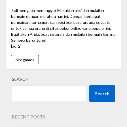
Jadi mengapa menunggu? Masuklah aksi dan mulailah
bermain dengan murahqq hari ini. Dengan berbagai
permainan, turnamen, dan opsi pembayaran, ada sesuatu
untuk semua orang di situs poker online yang populer ini.
Buat akun Anda, buat setoran, dan mulailah bermain hari ini.
Semoga beruntung!
[ad_2]
pkv games
SEARCH
Search
RECENT POSTS