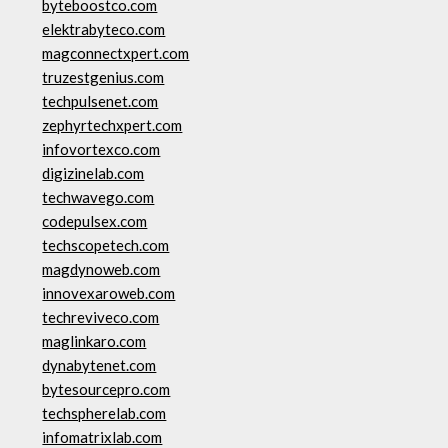
byteboostco.com
elektrabyteco.com
magconnectxpert.com
truzestgenius.com
techpulsenet.com
zephyrtechxpert.com
infovortexco.com
digizinelab.com
techwavego.com
codepulsex.com
techscopetech.com
magdynoweb.com
innovexaroweb.com
techreviveco.com
maglinkaro.com
dynabytenet.com
bytesourcepro.com
techspherelab.com
infomatrixlab.com