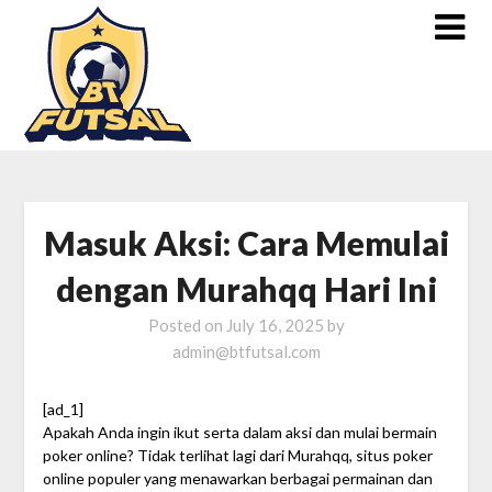
Masuk Aksi: Cara Memulai
dengan Murahqq Hari Ini
Posted on
July 16, 2025
by
admin@btfutsal.com
[ad_1]
Apakah Anda ingin ikut serta dalam aksi dan mulai bermain
poker online? Tidak terlihat lagi dari Murahqq, situs poker
online populer yang menawarkan berbagai permainan dan