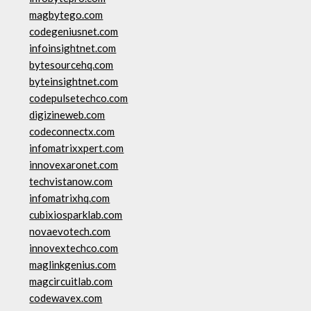
magbytego.com
codegeniusnet.com
infoinsightnet.com
bytesourcehq.com
byteinsightnet.com
codepulsetechco.com
digizineweb.com
codeconnectx.com
infomatrixxpert.com
innovexaronet.com
techvistanow.com
infomatrixhq.com
cubixiosparklab.com
novaevotech.com
innovextechco.com
maglinkgenius.com
magcircuitlab.com
codewavex.com