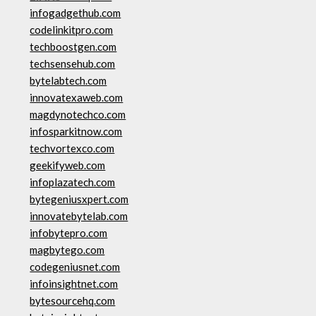
infogadgethub.com
codelinkitpro.com
techboostgen.com
techsensehub.com
bytelabtech.com
innovatexaweb.com
magdynotechco.com
infosparkitnow.com
techvortexco.com
geekifyweb.com
infoplazatech.com
bytegeniusxpert.com
innovatebytelab.com
infobytepro.com
magbytego.com
codegeniusnet.com
infoinsightnet.com
bytesourcehq.com