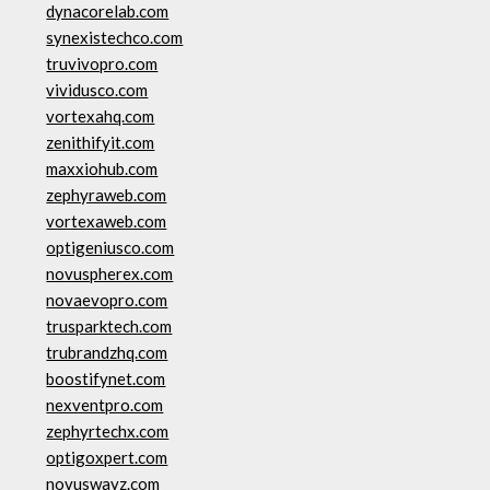
dynacorelab.com
synexistechco.com
truvivopro.com
vividusco.com
vortexahq.com
zenithifyit.com
maxxiohub.com
zephyraweb.com
vortexaweb.com
optigeniusco.com
novuspherex.com
novaevopro.com
trusparktech.com
trubrandzhq.com
boostifynet.com
nexventpro.com
zephyrtechx.com
optigoxpert.com
novuswayz.com