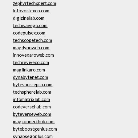
zephyrtechxpert.com
infovortexco.com
digizinelab.com
techwavego.com
codepulsex.com
techscopetech.com
magdynoweb.com
innovexaroweb.com
techreviveco.com
maglinkaro.com
dynabytenet.com
bytesourcepro.com
techspherelab.com
infomatrixlab.com
codeversehub.com
byteverseweb.com
magconnecthub.com
byteboostgenius.com
synapsegoplus.com