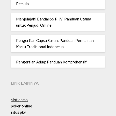
Pemula
Menjelajahi Bandar66 PKV: Panduan Utama
untuk Penjudi Online
Pengertian Capsa Susun: Panduan Permainan
Kartu Tradisional Indonesia
Pengertian Aduq: Panduan Komprehensif
LINK LAINNYA
slot demo
poker online
situs pkv