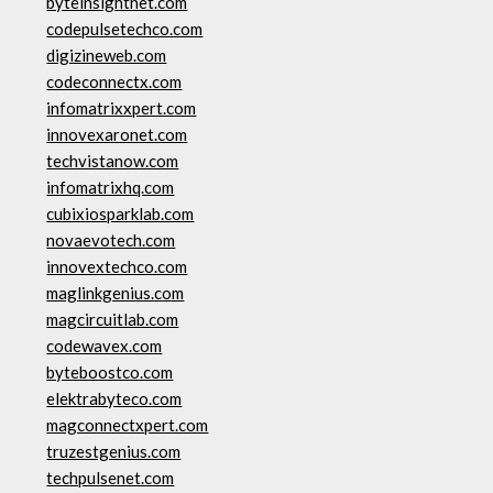
byteinsightnet.com
codepulsetechco.com
digizineweb.com
codeconnectx.com
infomatrixxpert.com
innovexaronet.com
techvistanow.com
infomatrixhq.com
cubixiosparklab.com
novaevotech.com
innovextechco.com
maglinkgenius.com
magcircuitlab.com
codewavex.com
byteboostco.com
elektrabyteco.com
magconnectxpert.com
truzestgenius.com
techpulsenet.com