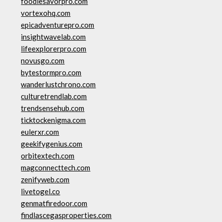
foodiesavorpro.com
vortexohq.com
epicadventurepro.com
insightwavelab.com
lifeexplorerpro.com
novusgo.com
bytestormpro.com
wanderlustchrono.com
culturetrendlab.com
trendsensehub.com
ticktockenigma.com
eulerxr.com
geekifygenius.com
orbitextech.com
magconnecttech.com
zenifyweb.com
livetogel.co
genmatfiredoor.com
findlascegasproperties.com