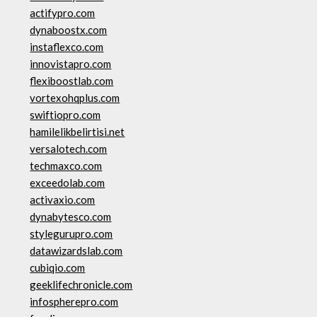
actifypro.com
dynaboostx.com
instaflexco.com
innovistapro.com
flexiboostlab.com
vortexohqplus.com
swiftiopro.com
hamilelikbelirtisi.net
versalotech.com
techmaxco.com
exceedolab.com
activaxio.com
dynabytesco.com
stylegurupro.com
datawizardslab.com
cubiqio.com
geeklifechronicle.com
infospherepro.com