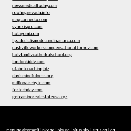
newsmedicaltoday.com
roofingnevada.info
magconnectx.com
synexispro.com
holayomi.com
ligadeciclismodecundinamarca.com
nashvilleworkerscompensationattorney.com
holyfamilycathedralschool.org
londonkiddy.com
ufabetcoaching.biz
davismindfulness.org
millionairebyte.com
fortechday.com
getcaminorealestateusa.xyz
menuqq alternatif
|
pkv qq
|
pkv qq
|
situs pkv
|
situs qq
|
qq