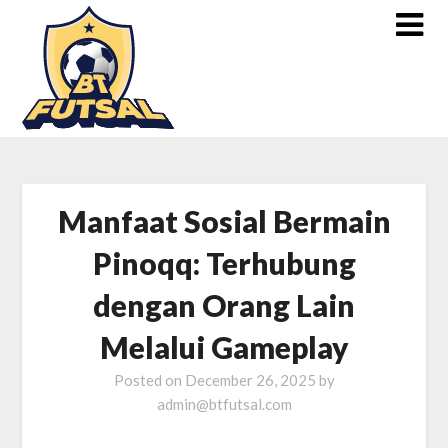
Manfaat Sosial Bermain
Pinoqq: Terhubung
dengan Orang Lain
Melalui Gameplay
Posted on
December 26, 2025
by
admin@btfutsal.com