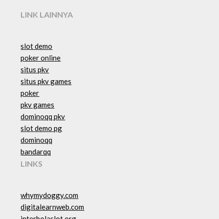
LINK LAINNYA
slot demo
poker online
situs pkv
situs pkv games
poker
pkv games
dominoqq pkv
slot demo pg
dominoqq
bandarqq
LINKS
whymydoggy.com
digitalearnweb.com
interbolaslot.org