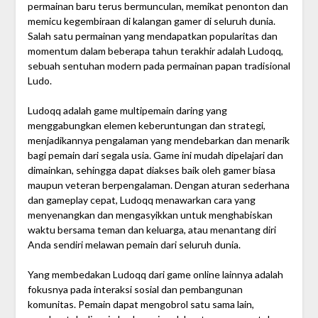
permainan baru terus bermunculan, memikat penonton dan
memicu kegembiraan di kalangan gamer di seluruh dunia.
Salah satu permainan yang mendapatkan popularitas dan
momentum dalam beberapa tahun terakhir adalah Ludoqq,
sebuah sentuhan modern pada permainan papan tradisional
Ludo.
Ludoqq adalah game multipemain daring yang
menggabungkan elemen keberuntungan dan strategi,
menjadikannya pengalaman yang mendebarkan dan menarik
bagi pemain dari segala usia. Game ini mudah dipelajari dan
dimainkan, sehingga dapat diakses baik oleh gamer biasa
maupun veteran berpengalaman. Dengan aturan sederhana
dan gameplay cepat, Ludoqq menawarkan cara yang
menyenangkan dan mengasyikkan untuk menghabiskan
waktu bersama teman dan keluarga, atau menantang diri
Anda sendiri melawan pemain dari seluruh dunia.
Yang membedakan Ludoqq dari game online lainnya adalah
fokusnya pada interaksi sosial dan pembangunan
komunitas. Pemain dapat mengobrol satu sama lain,