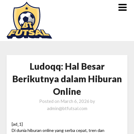
Ludoqq: Hal Besar
Berikutnya dalam Hiburan
Online
Posted on
March 6, 2026
by
admin@btfutsal.com
[ad_1]
Di dunia hiburan online yang serba cepat, tren dan