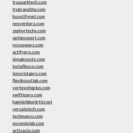
trusparktech.com
trubrandzhq.com
boostifynet.com
nexventpro.com
zephyrtechx.com
optigoxpert.com
novuswayz.com
actifypro.com
dynaboostx.com
instaflexco.com
innovistapro.com
flexiboostlab.com
vortexohqplus.com
swiftiopro.com
hamilelikbelirtisi.net
versalotech.com
techmaxco.com
exceedolab.com
activaxio.com