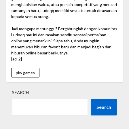
menghabiskan waktu, atau pemain kompetitif yang mencari
tantangan baru, Ludoqq memiliki sesuatu untuk ditawarkan
kepada semua orang.
Jadi mengapa menunggu? Bergabunglah dengan komunitas
Ludoqq hari ini dan rasakan sendiri sensasi permainan
online yang menarik ini. Siapa tahu, Anda mungkin
menemukan hiburan favorit baru dan menjadi bagian dari
hiburan online besar berikutnya.
[ad_2]
pkv games
SEARCH
Search