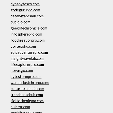
dynabytesco.com
stylegurupro.com
datawizardslab.com
cubiqio.com
geeklifechronicle.com
infospherepro.com
foodiesavorpro.com
vortexohq.com
epicadventurepro.com
insightwavelab.com
lifeexplorerpro.com
novusgo.com
bytestormpro.com
wanderlustchrono.com
culturetrendlab.com
trendsensehub.com
ticktockenigma.com
eulerxr.com
geekifygenius.com