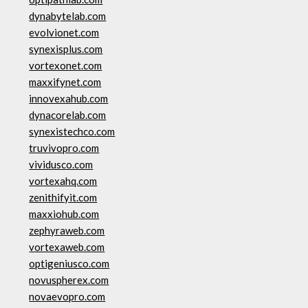
dynabytelab.com
evolvionet.com
synexisplus.com
vortexonet.com
maxxifynet.com
innovexahub.com
dynacorelab.com
synexistechco.com
truvivopro.com
vividusco.com
vortexahq.com
zenithifyit.com
maxxiohub.com
zephyraweb.com
vortexaweb.com
optigeniusco.com
novuspherex.com
novaevopro.com