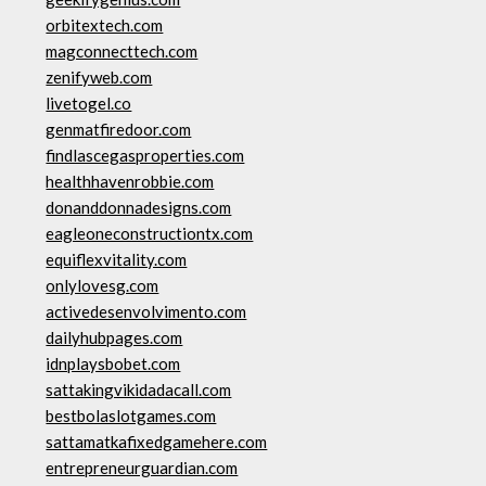
orbitextech.com
magconnecttech.com
zenifyweb.com
livetogel.co
genmatfiredoor.com
findlascegasproperties.com
healthhavenrobbie.com
donanddonnadesigns.com
eagleoneconstructiontx.com
equiflexvitality.com
onlylovesg.com
activedesenvolvimento.com
dailyhubpages.com
idnplaysbobet.com
sattakingvikidadacall.com
bestbolaslotgames.com
sattamatkafixedgamehere.com
entrepreneurguardian.com