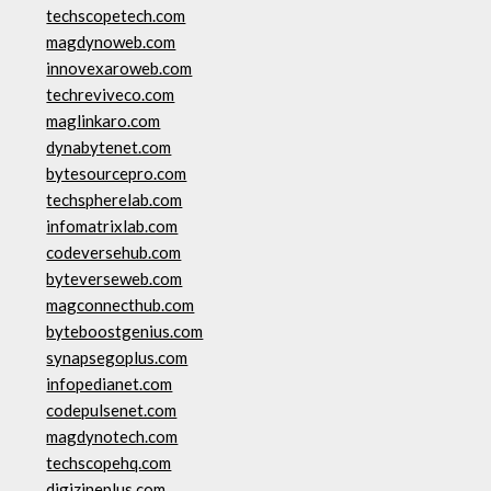
techscopetech.com
magdynoweb.com
innovexaroweb.com
techreviveco.com
maglinkaro.com
dynabytenet.com
bytesourcepro.com
techspherelab.com
infomatrixlab.com
codeversehub.com
byteverseweb.com
magconnecthub.com
byteboostgenius.com
synapsegoplus.com
infopedianet.com
codepulsenet.com
magdynotech.com
techscopehq.com
digizineplus.com