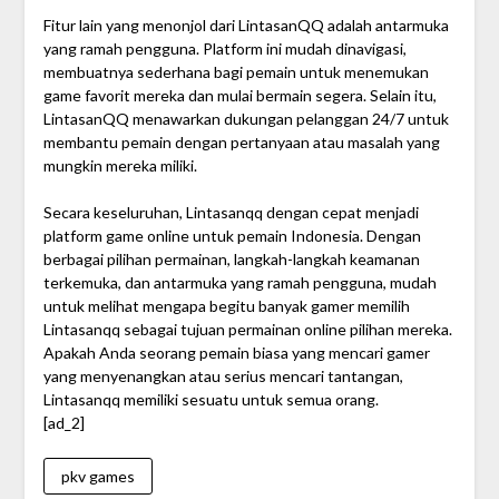
Fitur lain yang menonjol dari LintasanQQ adalah antarmuka
yang ramah pengguna. Platform ini mudah dinavigasi,
membuatnya sederhana bagi pemain untuk menemukan
game favorit mereka dan mulai bermain segera. Selain itu,
LintasanQQ menawarkan dukungan pelanggan 24/7 untuk
membantu pemain dengan pertanyaan atau masalah yang
mungkin mereka miliki.
Secara keseluruhan, Lintasanqq dengan cepat menjadi
platform game online untuk pemain Indonesia. Dengan
berbagai pilihan permainan, langkah-langkah keamanan
terkemuka, dan antarmuka yang ramah pengguna, mudah
untuk melihat mengapa begitu banyak gamer memilih
Lintasanqq sebagai tujuan permainan online pilihan mereka.
Apakah Anda seorang pemain biasa yang mencari gamer
yang menyenangkan atau serius mencari tantangan,
Lintasanqq memiliki sesuatu untuk semua orang.
[ad_2]
pkv games