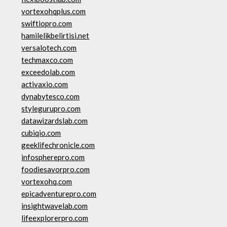
vortexohqplus.com
swiftiopro.com
hamilelikbelirtisi.net
versalotech.com
techmaxco.com
exceedolab.com
activaxio.com
dynabytesco.com
stylegurupro.com
datawizardslab.com
cubiqio.com
geeklifechronicle.com
infospherepro.com
foodiesavorpro.com
vortexohq.com
epicadventurepro.com
insightwavelab.com
lifeexplorerpro.com