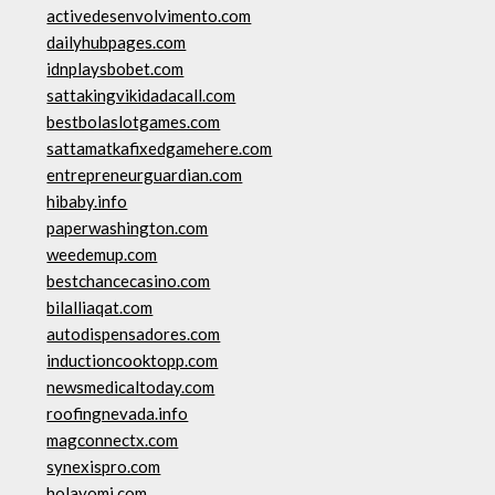
activedesenvolvimento.com
dailyhubpages.com
idnplaysbobet.com
sattakingvikidadacall.com
bestbolaslotgames.com
sattamatkafixedgamehere.com
entrepreneurguardian.com
hibaby.info
paperwashington.com
weedemup.com
bestchancecasino.com
bilalliaqat.com
autodispensadores.com
inductioncooktopp.com
newsmedicaltoday.com
roofingnevada.info
magconnectx.com
synexispro.com
holayomi.com