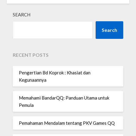
SEARCH
Search
RECENT POSTS
Pengertian Bd Koprok : Khasiat dan
Kegunaannya
Memahami BandarQQ: Panduan Utama untuk
Pemula
Pemahaman Mendalam tentang PKV Games QQ