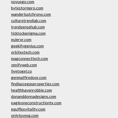
novusgo.com
bytestormpro.com
wanderlustchrono.com
culturetrendlab.com
trendsensehub.com
ticktockenigma.com
eulerxr.com
geekifygenius.com
orbitextech.com
magconnecttech.com
zenifyweb.com
livetogel.co
genmatfiredoor.com
findlascegasproperties.com
healthhavenrobbie.com
donanddonnadesigns.com
eagleoneconstructiontx.com
equiflexvitality.com
onlylovesg.com