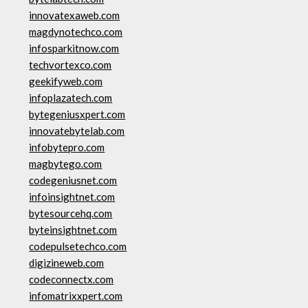
innovatexaweb.com
magdynotechco.com
infosparkitnow.com
techvortexco.com
geekifyweb.com
infoplazatech.com
bytegeniusxpert.com
innovatebytelab.com
infobytepro.com
magbytego.com
codegeniusnet.com
infoinsightnet.com
bytesourcehq.com
byteinsightnet.com
codepulsetechco.com
digizineweb.com
codeconnectx.com
infomatrixxpert.com