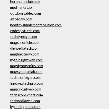
heronameclub.com
medmarket.io
outdoortablez.com
infotomy.com
healthysupplementsolution.com
codespottech.com
techdynogo.com
magchronicle.com
digipediatech.com
maglinkitnow.com
byteinsightweb.com
magdynogenius.com
magsynapselab.com
techtronixgen.com
innovextechpro.com
magcircuitweb.com
techscopexpert.com
techpediaweb.com
bytelabgenius.com