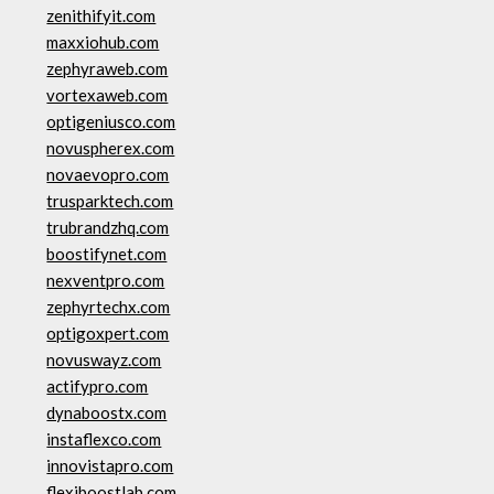
zenithifyit.com
maxxiohub.com
zephyraweb.com
vortexaweb.com
optigeniusco.com
novuspherex.com
novaevopro.com
trusparktech.com
trubrandzhq.com
boostifynet.com
nexventpro.com
zephyrtechx.com
optigoxpert.com
novuswayz.com
actifypro.com
dynaboostx.com
instaflexco.com
innovistapro.com
flexiboostlab.com