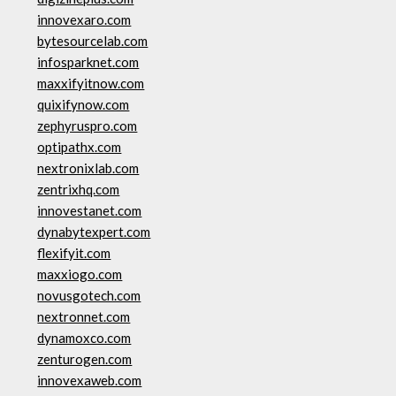
innovexaro.com
bytesourcelab.com
infosparknet.com
maxxifyitnow.com
quixifynow.com
zephyruspro.com
optipathx.com
nextronixlab.com
zentrixhq.com
innovestanet.com
dynabytexpert.com
flexifyit.com
maxxiogo.com
novusgotech.com
nextronnet.com
dynamoxco.com
zenturogen.com
innovexaweb.com