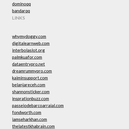
dominoqq
bandarqq
LINKS
whymydoggy.com
digitalearnweb.com
interbolaslot.org
palmkuafor.com
dataentrypro.net
dreamrummypro.com
kaiminsupport.com
belanjareceh.com
shannonsticker.com
insprationbuzz.com
passeiodebarcoarraial.com
fondworth.com
iamseharkhan.com
thelatestkhabrain.com