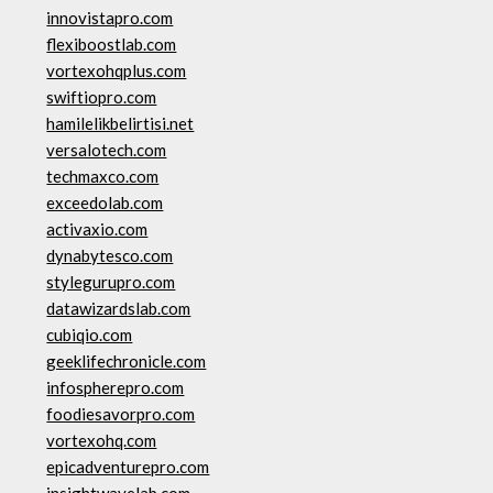
innovistapro.com
flexiboostlab.com
vortexohqplus.com
swiftiopro.com
hamilelikbelirtisi.net
versalotech.com
techmaxco.com
exceedolab.com
activaxio.com
dynabytesco.com
stylegurupro.com
datawizardslab.com
cubiqio.com
geeklifechronicle.com
infospherepro.com
foodiesavorpro.com
vortexohq.com
epicadventurepro.com