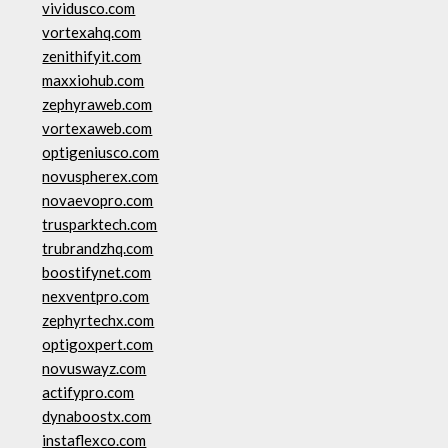
vividusco.com
vortexahq.com
zenithifyit.com
maxxiohub.com
zephyraweb.com
vortexaweb.com
optigeniusco.com
novuspherex.com
novaevopro.com
trusparktech.com
trubrandzhq.com
boostifynet.com
nexventpro.com
zephyrtechx.com
optigoxpert.com
novuswayz.com
actifypro.com
dynaboostx.com
instaflexco.com