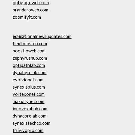
optigogoweb.com
brandaroweb.com
zoomifyit.com
LINKS
educationalnewsupdates.com
flexiboostco.com
boostioweb.com
zephyrushub.com
optipathlab.com
dynabytelab.com
evolvionet.com
synexisplus.com
vortexonet.com
maxxifynet.com
innovexahub.com
dynacorelab.com
synexistechco.com
truvivopro.com