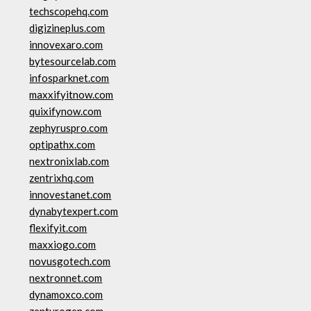
techscopehq.com
digizineplus.com
innovexaro.com
bytesourcelab.com
infosparknet.com
maxxifyitnow.com
quixifynow.com
zephyruspro.com
optipathx.com
nextronixlab.com
zentrixhq.com
innovestanet.com
dynabytexpert.com
flexifyit.com
maxxiogo.com
novusgotech.com
nextronnet.com
dynamoxco.com