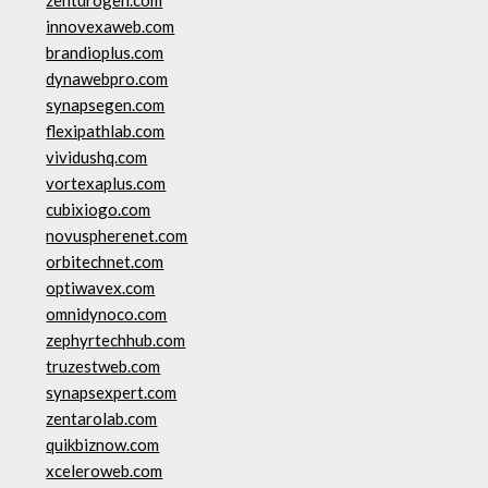
zenturogen.com
innovexaweb.com
brandioplus.com
dynawebpro.com
synapsegen.com
flexipathlab.com
vividushq.com
vortexaplus.com
cubixiogo.com
novuspherenet.com
orbitechnet.com
optiwavex.com
omnidynoco.com
zephyrtechhub.com
truzestweb.com
synapsexpert.com
zentarolab.com
quikbiznow.com
xceleroweb.com