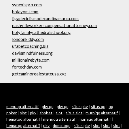
synexispro.com
holayomi.com
ligadeciclismodecundinamarca.com
nashvilleworkerscompensationattorney.com
holyfamilycathedralschool.org
londonkiddy.com
ufabetcoaching.biz
davismindfulness.org
millionairebyte.com
fortechday.com
getcaminorealestateusa.xyz
menuqq alternatif
|
pkv qq
|
pkv qq
|
situs pkv
|
situs qq
|
qq
poker
|
slot
|
pkv
|
sbobet
|
slot
|
situs slot
|
murniqq alternatif
|
hematqq alternatif
|
menuqq alternatif
|
murniqq alternatif
|
hematqq alternatif
|
pkv
|
dominoqq
|
situs pkv
|
slot
|
slot
|
slot
|