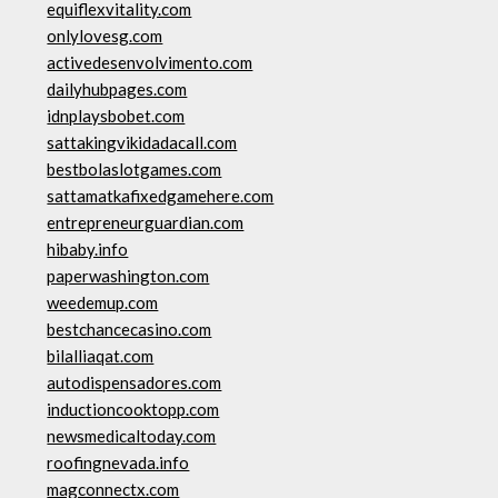
equiflexvitality.com
onlylovesg.com
activedesenvolvimento.com
dailyhubpages.com
idnplaysbobet.com
sattakingvikidadacall.com
bestbolaslotgames.com
sattamatkafixedgamehere.com
entrepreneurguardian.com
hibaby.info
paperwashington.com
weedemup.com
bestchancecasino.com
bilalliaqat.com
autodispensadores.com
inductioncooktopp.com
newsmedicaltoday.com
roofingnevada.info
magconnectx.com