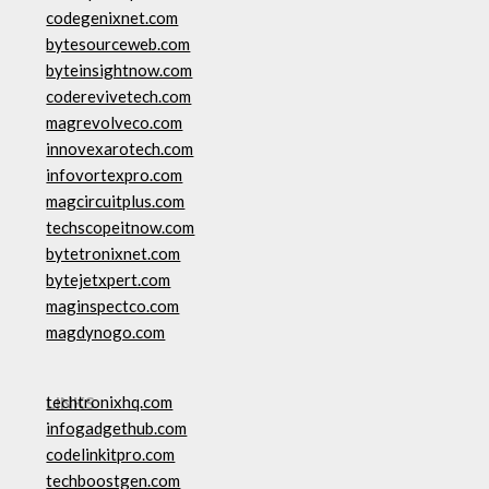
codegenixnet.com
bytesourceweb.com
byteinsightnow.com
coderevivetech.com
magrevolveco.com
innovexarotech.com
infovortexpro.com
magcircuitplus.com
techscopeitnow.com
bytetronixnet.com
bytejetxpert.com
maginspectco.com
magdynogo.com
LINKS
techtronixhq.com
infogadgethub.com
codelinkitpro.com
techboostgen.com