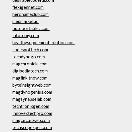
desirablecodeful.com
flexigennet.com
heronameclub.com
medmarket.io
outdoortablez.com
infotomy.com
healthysupplementsolution.com
codespottech.com
techdynogo.com
magchronicle.com
digipediatech.com
maglinkitnow.com
byteinsightweb.com
magdynogenius.com
magsynapselab.com
techtronixgen.com
innovextechpro.com
magcircuitweb.com
techscopexpert.com