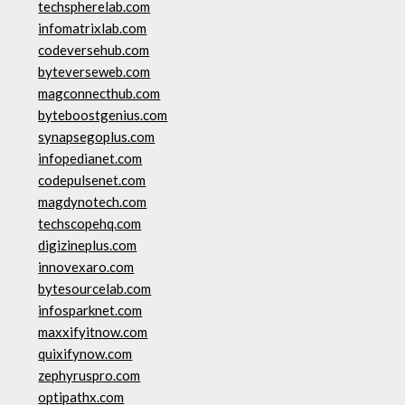
techspherelab.com
infomatrixlab.com
codeversehub.com
byteverseweb.com
magconnecthub.com
byteboostgenius.com
synapsegoplus.com
infopedianet.com
codepulsenet.com
magdynotech.com
techscopehq.com
digizineplus.com
innovexaro.com
bytesourcelab.com
infosparknet.com
maxxifyitnow.com
quixifynow.com
zephyruspro.com
optipathx.com