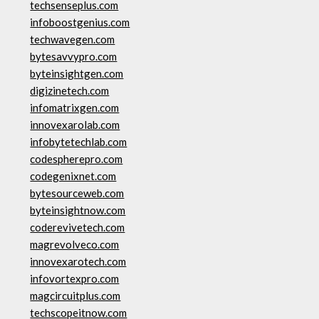
techsenseplus.com
infoboostgenius.com
techwavegen.com
bytesavvypro.com
byteinsightgen.com
digizinetech.com
infomatrixgen.com
innovexarolab.com
infobytetechlab.com
codespherepro.com
codegenixnet.com
bytesourceweb.com
byteinsightnow.com
coderevivetech.com
magrevolveco.com
innovexarotech.com
infovortexpro.com
magcircuitplus.com
techscopeitnow.com