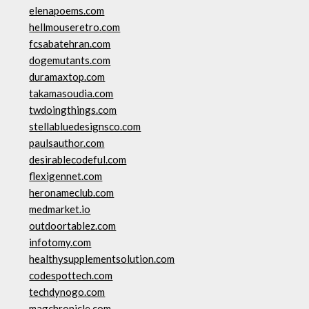
elenapoems.com
hellmouseretro.com
fcsabatehran.com
dogemutants.com
duramaxtop.com
takamasoudia.com
twdoingthings.com
stellabluedesignsco.com
paulsauthor.com
desirablecodeful.com
flexigennet.com
heronameclub.com
medmarket.io
outdoortablez.com
infotomy.com
healthysupplementsolution.com
codespottech.com
techdynogo.com
magchronicle.com