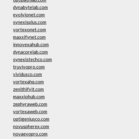
dynabytelab.com
evolvionet.com
synexisplus.com
vortexonet.com
maxxifynet.com
innovexahub.com
dynacorelab.com
synexistechco.com
truvivopro.com
vividusco.com
vortexahq.com
zenithifyit.com
maxxiohub.com
zephyraweb.com
vortexaweb.com
optigeniusco.com
novuspherex.com
novaevopro.com