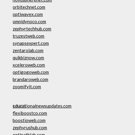
orbitechnet.com
optiwavex.com
omnidynoco.com
zephyrtechhub.com
truzestweb.com
synapsexpert.com
zentarolab.com
quikbiznow.com
xceleroweb.com
optigogoweb.com
brandaroweb.com
zoomifyit.com
LINKS
educationalnewsupdates.com
flexiboostco.com
boostioweb.com
zephyrushub.com
optipathlab.com