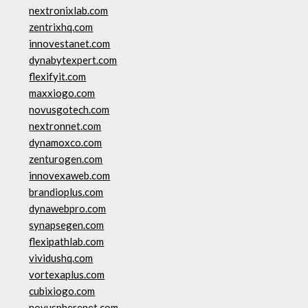
nextronixlab.com
zentrixhq.com
innovestanet.com
dynabytexpert.com
flexifyit.com
maxxiogo.com
novusgotech.com
nextronnet.com
dynamoxco.com
zenturogen.com
innovexaweb.com
brandioplus.com
dynawebpro.com
synapsegen.com
flexipathlab.com
vividushq.com
vortexaplus.com
cubixiogo.com
novuspherenet.com