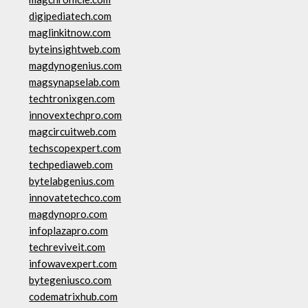
digipediatech.com
maglinkitnow.com
byteinsightweb.com
magdynogenius.com
magsynapselab.com
techtronixgen.com
innovextechpro.com
magcircuitweb.com
techscopexpert.com
techpediaweb.com
bytelabgenius.com
innovatetechco.com
magdynopro.com
infoplazapro.com
techreviveit.com
infowavexpert.com
bytegeniusco.com
codematrixhub.com