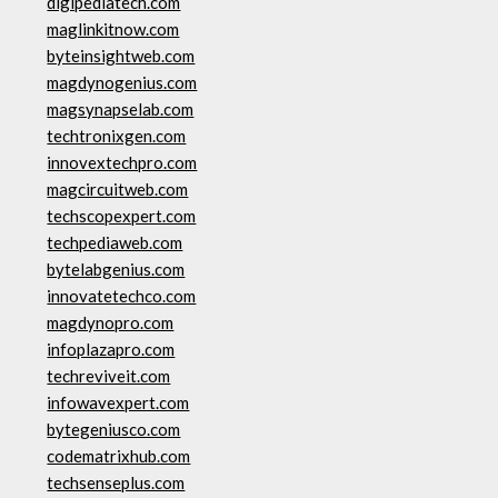
digipediatech.com
maglinkitnow.com
byteinsightweb.com
magdynogenius.com
magsynapselab.com
techtronixgen.com
innovextechpro.com
magcircuitweb.com
techscopexpert.com
techpediaweb.com
bytelabgenius.com
innovatetechco.com
magdynopro.com
infoplazapro.com
techreviveit.com
infowavexpert.com
bytegeniusco.com
codematrixhub.com
techsenseplus.com