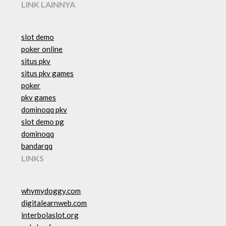
LINK LAINNYA
slot demo
poker online
situs pkv
situs pkv games
poker
pkv games
dominoqq pkv
slot demo pg
dominoqq
bandarqq
LINKS
whymydoggy.com
digitalearnweb.com
interbolaslot.org