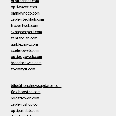
orbitechnet.com
optiwavex.com
omnidynoco.com
zephyrtechhub.com
truzestweb.com
synapsexpert.com
zentarolab.com
quikbiznow.com
xceleroweb.com
optigogoweb.com
brandaroweb.com
zoomifyit.com
LINKS
educationalnewsupdates.com
flexiboostco.com
boostioweb.com
zephyrushub.com
optipathlab.com