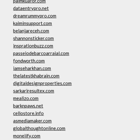
palmkuafor.com
dataentrypro.net
dreamrummypro.com
kaiminsupport.com
belanjareceh.com
shannonsticker.com
insprationbuzz.com
passeiodebarcoarraial.com
fondworth.com
iamseharkhan.com
thelatestkhabrain.com
digitaldesignproperties.com
sarkariresultex.com
mealizo.com
barknpaws.net
cellostore.info
asmediamaker.com
globalthoughtonline.com
moneiify.com