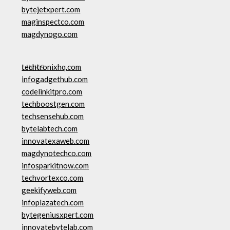
bytejetxpert.com
maginspectco.com
magdynogo.com
LINKS
techtronixhq.com
infogadgethub.com
codelinkitpro.com
techboostgen.com
techsensehub.com
bytelabtech.com
innovatexaweb.com
magdynotechco.com
infosparkitnow.com
techvortexco.com
geekifyweb.com
infoplazatech.com
bytegeniusxpert.com
innovatebytelab.com