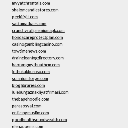
myyatchrentals.com
shalomcandlestores.com
geekifyit.com
sattamatkaes.com
crunchyrollpremiumapk.com
hondacareprotectplan.com
casinogamblingcasino.com
towtimenews.com
draincleaningdirectory.com
baotangmythuathcm.com
jethukukburosu.com
somniumforge.com
bloglibraries.com
luleburgaznakliyatfirmasi.com
thebapehoodie.com
parasosyal.com
enticingmuslim.com
goodhealthsoundwealth.com
elenapoems.com