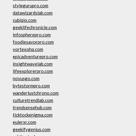
stylegurupro.com
datawizardslab.com
cubiqio.com
geeklifechronicle.com
infospherepro.com
foodiesavorpro.com
vortexohq.com
epicadventurepro.com
insightwavelab.com
lifeexplorerpro.com
novusgo.com
bytestormpro.com
wanderlustchrono.com
culturetrendlab.com
trendsensehub.com
ticktockenigma.com
eulerxr.com
geekifygenius.com