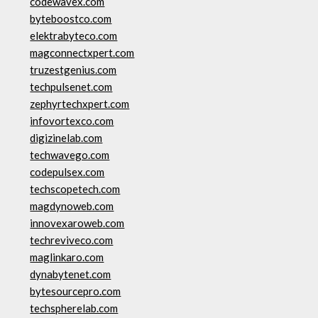
codewavex.com
byteboostco.com
elektrabyteco.com
magconnectxpert.com
truzestgenius.com
techpulsenet.com
zephyrtechxpert.com
infovortexco.com
digizinelab.com
techwavego.com
codepulsex.com
techscopetech.com
magdynoweb.com
innovexaroweb.com
techreviveco.com
maglinkaro.com
dynabytenet.com
bytesourcepro.com
techspherelab.com