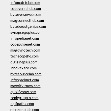
infomatrixlab.com
codeversehub.com
byteverseweb.com
magconnecthub.com
byteboostgenius.com
synapsegoplus.com
infopedianet.com
codepulsenet.com
magdynotech.com
techscopehq.com
digizineplus.com
innovexaro.com
bytesourcelab.com
infosparknet.com
maxxifyitnow.com
quixifynow.com
zephyruspro.com
optipathx.com
nextronixlab.com