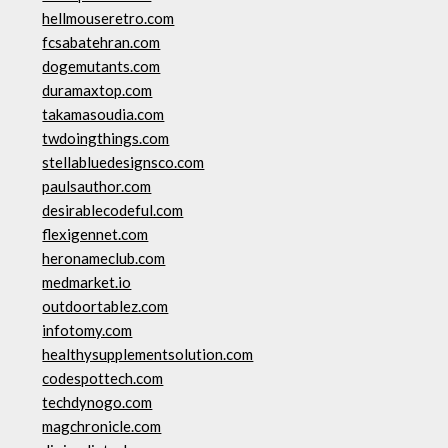
hellmouseretro.com
fcsabatehran.com
dogemutants.com
duramaxtop.com
takamasoudia.com
twdoingthings.com
stellabluedesignsco.com
paulsauthor.com
desirablecodeful.com
flexigennet.com
heronameclub.com
medmarket.io
outdoortablez.com
infotomy.com
healthysupplementsolution.com
codespottech.com
techdynogo.com
magchronicle.com