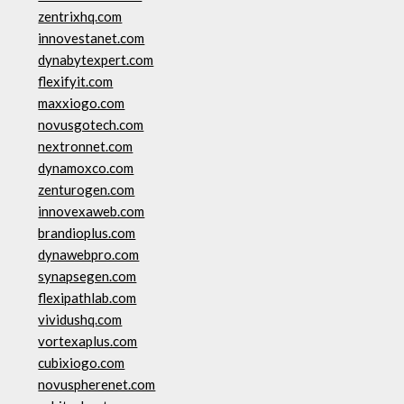
zentrixhq.com
innovestanet.com
dynabytexpert.com
flexifyit.com
maxxiogo.com
novusgotech.com
nextronnet.com
dynamoxco.com
zenturogen.com
innovexaweb.com
brandioplus.com
dynawebpro.com
synapsegen.com
flexipathlab.com
vividushq.com
vortexaplus.com
cubixiogo.com
novuspherenet.com