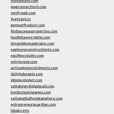
orbitextech.com
magconnecttech.com
zenifyweb.com
livetogel.co
genmatfiredoor.com
findlascegasproperties.com
healthhavenrobbie.com
donanddonnadesigns.com
eagleoneconstructiontx.com
equiflexvitality.com
onlylovesg.com
activedesenvolvimento.com
dailyhubpages.com
idnplaysbobet.com
sattakingvikidadacall.com
bestbolaslotgames.com
sattamatkafixedgamehere.com
entrepreneurguardian.com
hibaby.info