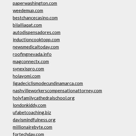
paperwashington.com
weedemup.com
bestchancecasino.com
bilalliaqat.com
autodispensadores.com
inductioncooktopp.com
newsmedicaltoday.com
roofingnevada.info
magconnectx.com
synexispro.com
holayomi.com
ligadeciclismodecundinamarca.com
nashvilleworkerscompensationattorney.com
holyfamilycathedralschool.org
londonkiddy.com
ufabetcoaching.biz
davismindfulness.org
millionairebyte.com
fortechday.com