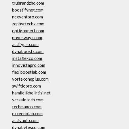
trubrandzhq.com
boostifynet.com
nexventpro.com
zephyrtechx.com
optigoxpert.com
novuswayz.com
actifypro.com
dynaboostx.com
instaflexco.com
innovistapro.com
flexiboostlab.com
vortexohqplus.com
swiftiopro.com
hamilelikbelirtisi.net
versalotech.com
techmaxco.com
exceedolab.com
activaxio.com
dynabytesco.com