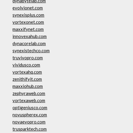
dynabytelab.com
evolvionet.com
synexisplus.com
vortexonet.com
maxxifynet.com
innovexahub.com
dynacorelab.com
synexistechco.com
truvivopro.com
vividusco.com
vortexahq.com
zenithifyit.com
maxxiohub.com
zephyraweb.com
vortexaweb.com
optigeniusco.com
novuspherex.com
novaevopro.com
trusparktech.com