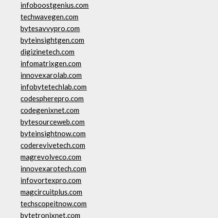
infoboostgenius.com
techwavegen.com
bytesavvypro.com
byteinsightgen.com
digizinetech.com
infomatrixgen.com
innovexarolab.com
infobytetechlab.com
codespherepro.com
codegenixnet.com
bytesourceweb.com
byteinsightnow.com
coderevivetech.com
magrevolveco.com
innovexarotech.com
infovortexpro.com
magcircuitplus.com
techscopeitnow.com
bytetronixnet.com