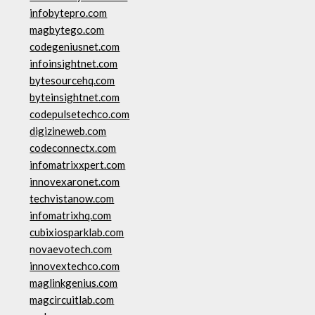
infobytepro.com
magbytego.com
codegeniusnet.com
infoinsightnet.com
bytesourcehq.com
byteinsightnet.com
codepulsetechco.com
digizineweb.com
codeconnectx.com
infomatrixxpert.com
innovexaronet.com
techvistanow.com
infomatrixhq.com
cubixiosparklab.com
novaevotech.com
innovextechco.com
maglinkgenius.com
magcircuitlab.com