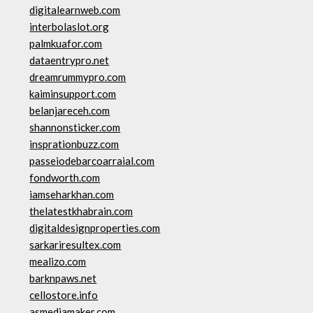
digitalearnweb.com
interbolaslot.org
palmkuafor.com
dataentrypro.net
dreamrummypro.com
kaiminsupport.com
belanjareceh.com
shannonsticker.com
insprationbuzz.com
passeiodebarcoarraial.com
fondworth.com
iamseharkhan.com
thelatestkhabrain.com
digitaldesignproperties.com
sarkariresultex.com
mealizo.com
barknpaws.net
cellostore.info
asmediamaker.com