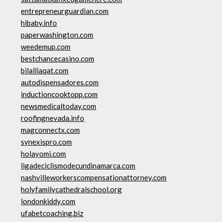
entrepreneurguardian.com
hibaby.info
paperwashington.com
weedemup.com
bestchancecasino.com
bilalliaqat.com
autodispensadores.com
inductioncooktopp.com
newsmedicaltoday.com
roofingnevada.info
magconnectx.com
synexispro.com
holayomi.com
ligadeciclismodecundinamarca.com
nashvilleworkerscompensationattorney.com
holyfamilycathedralschool.org
londonkiddy.com
ufabetcoaching.biz