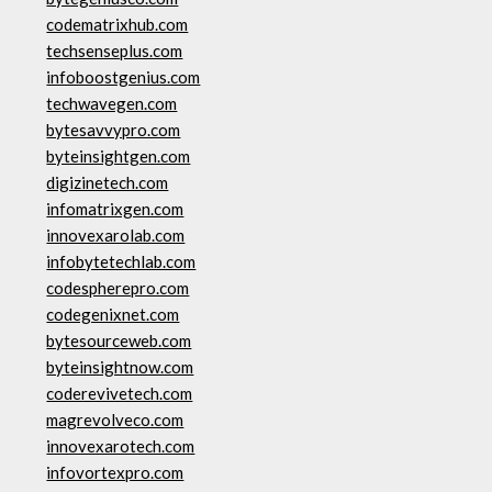
codematrixhub.com
techsenseplus.com
infoboostgenius.com
techwavegen.com
bytesavvypro.com
byteinsightgen.com
digizinetech.com
infomatrixgen.com
innovexarolab.com
infobytetechlab.com
codespherepro.com
codegenixnet.com
bytesourceweb.com
byteinsightnow.com
coderevivetech.com
magrevolveco.com
innovexarotech.com
infovortexpro.com