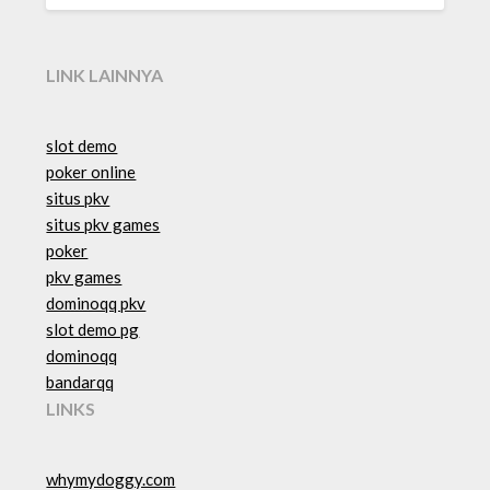
LINK LAINNYA
slot demo
poker online
situs pkv
situs pkv games
poker
pkv games
dominoqq pkv
slot demo pg
dominoqq
bandarqq
LINKS
whymydoggy.com