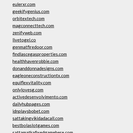
eulerxr.com
geekifygenius.com
orbitextech.com
magconnecttech.com
zenifyweb.com
livetogel.co
genmatfiredoor.com
findlascegasproperties.com
healthhavenrobbie.com
donanddonnadesigns.com
eagleoneconstructiontx.com
equiflexvitality.com
onlylovesg.com
activedesenvolvimento.com
dailyhubpages.com
idnplaysbobet.com
sattakingvikidadacall.com
bestbolaslotgames.com
sattamatkafixedgamehere.com