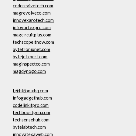
coderevivetech.com
magrevolveco.com
innovexarotech.com
infovortexpro.com
magcircuitplus.com
techscopeitnow.com
bytetronixnet.com
bytejetxpert.com
maginspectco.com
magdynogo.com
LINKS
techtronixhq.com
infogadgethub.com
codelinkitpro.com
techboostgen.com
techsensehub.com
bytelabtech.com
innovatexaweb.com