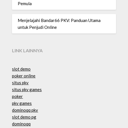
Pemula
Menjelajahi Bandar66 PKV: Panduan Utama
untuk Penjudi Online
LINK LAINNYA
slot demo
poker online
situs pkv
situs pkv games
poker
pkv games
dominoqq pkv
slot demo pg
dominoqq