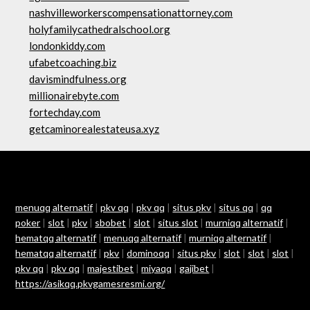
nashvilleworkerscompensationattorney.com
holyfamilycathedralschool.org
londonkiddy.com
ufabetcoaching.biz
davismindfulness.org
millionairebyte.com
fortechday.com
getcaminorealestateusa.xyz
menuqq alternatif
|
pkv qq
|
pkv qq
|
situs pkv
|
situs qq
|
qq
poker
|
slot
|
pkv
|
sbobet
|
slot
|
situs slot
|
murniqq alternatif
|
hematqq alternatif
|
menuqq alternatif
|
murniqq alternatif
|
hematqq alternatif
|
pkv
|
dominoqq
|
situs pkv
|
slot
|
slot
|
slot
|
pkv qq
|
pkv qq
|
majestibet
|
miyaqq
|
gajibet
|
https://asikqq.pkvgamesresmi.org/