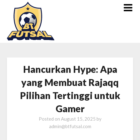
Hancurkan Hype: Apa
yang Membuat Rajaqq
Pilihan Tertinggi untuk
Gamer
Posted on
August 15, 2025
by
admin@btfutsal.com