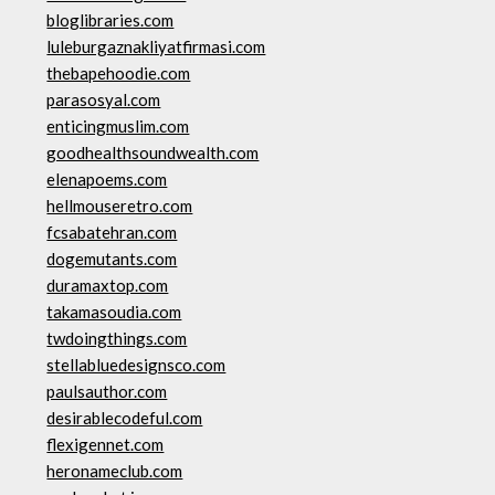
bloglibraries.com
luleburgaznakliyatfirmasi.com
thebapehoodie.com
parasosyal.com
enticingmuslim.com
goodhealthsoundwealth.com
elenapoems.com
hellmouseretro.com
fcsabatehran.com
dogemutants.com
duramaxtop.com
takamasoudia.com
twdoingthings.com
stellabluedesignsco.com
paulsauthor.com
desirablecodeful.com
flexigennet.com
heronameclub.com