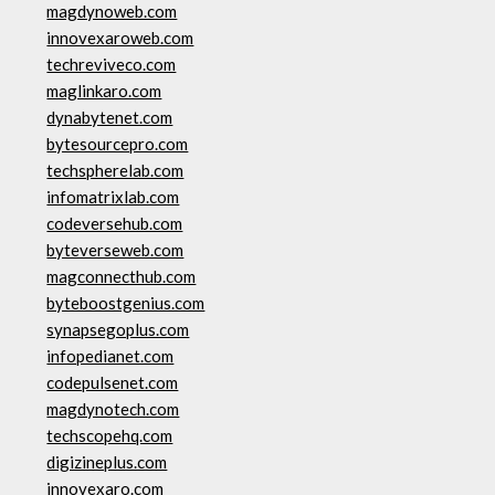
magdynoweb.com
innovexaroweb.com
techreviveco.com
maglinkaro.com
dynabytenet.com
bytesourcepro.com
techspherelab.com
infomatrixlab.com
codeversehub.com
byteverseweb.com
magconnecthub.com
byteboostgenius.com
synapsegoplus.com
infopedianet.com
codepulsenet.com
magdynotech.com
techscopehq.com
digizineplus.com
innovexaro.com