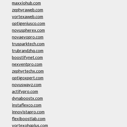
maxxiohub.com
zephyraweb.com
vortexaweb.com
optigeniusco.com
novuspherex.com
novaevopro.com
trusparktech.com
trubrandzhq.com
boostifynet.com
nexventpro.com
zephyrtechx.com
optigoxpert.com
novuswayz.com
actifypro.com
dynaboostx.com
instaflexco.com
innovistapro.com
flexiboostlab.com
vortexohqplus.com