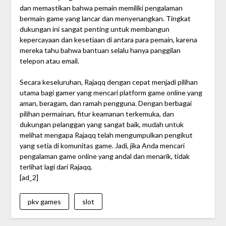
dan memastikan bahwa pemain memiliki pengalaman
bermain game yang lancar dan menyenangkan. Tingkat
dukungan ini sangat penting untuk membangun
kepercayaan dan kesetiaan di antara para pemain, karena
mereka tahu bahwa bantuan selalu hanya panggilan
telepon atau email.
Secara keseluruhan, Rajaqq dengan cepat menjadi pilihan
utama bagi gamer yang mencari platform game online yang
aman, beragam, dan ramah pengguna. Dengan berbagai
pilihan permainan, fitur keamanan terkemuka, dan
dukungan pelanggan yang sangat baik, mudah untuk
melihat mengapa Rajaqq telah mengumpulkan pengikut
yang setia di komunitas game. Jadi, jika Anda mencari
pengalaman game online yang andal dan menarik, tidak
terlihat lagi dari Rajaqq.
[ad_2]
pkv games
slot