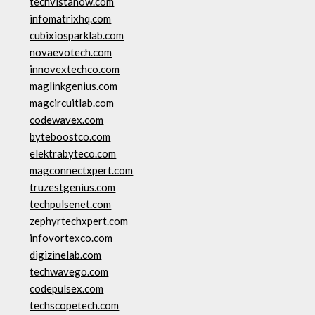
techvistanow.com
infomatrixhq.com
cubixiosparklab.com
novaevotech.com
innovextechco.com
maglinkgenius.com
magcircuitlab.com
codewavex.com
byteboostco.com
elektrabyteco.com
magconnectxpert.com
truzestgenius.com
techpulsenet.com
zephyrtechxpert.com
infovortexco.com
digizinelab.com
techwavego.com
codepulsex.com
techscopetech.com