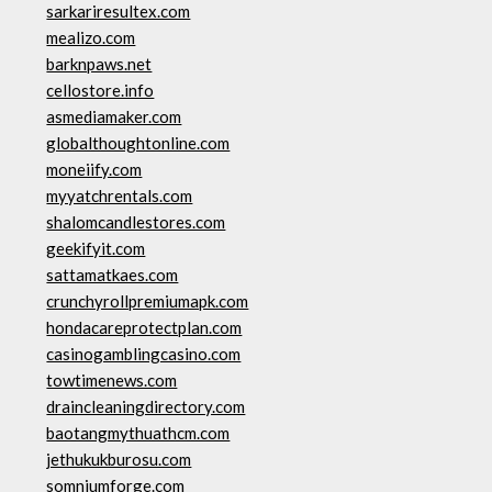
sarkariresultex.com
mealizo.com
barknpaws.net
cellostore.info
asmediamaker.com
globalthoughtonline.com
moneiify.com
myyatchrentals.com
shalomcandlestores.com
geekifyit.com
sattamatkaes.com
crunchyrollpremiumapk.com
hondacareprotectplan.com
casinogamblingcasino.com
towtimenews.com
draincleaningdirectory.com
baotangmythuathcm.com
jethukukburosu.com
somniumforge.com